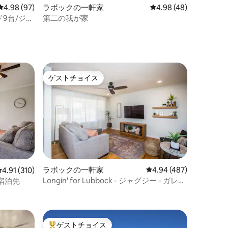
レビュー97件、5つ星中4.98つ星の平均評価
4.98 (97)
ラボックの一軒家
レビュー48件、5つ星
4.98 (48)
ド9台/ジャ
第二の我が家
ゲストチョイス
ゲストチョイス
ラボックの一軒家
レビュー487件、5つ星
4.94 (487)
レビュー310件、5つ星中4.91つ星の平均評価
4.91 (310)
Longin' for Lubbock - ジャグジー - ガレー
宿泊先
ジアクセス。
ゲストチョイス