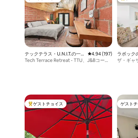
ゲストチョイス
大好評の
テックテラス・U.N.I.T.の一軒
レビュー197件、5つ星
4.94 (197)
ラボック
家
Tech Terrace Retreat - TTU、J&Bコーヒ
ザ・ギャ
ー、ビール醸造所
とした隠
ゲストチョイス
ゲストチ
大好評のゲストチョイスです。
ゲストチ