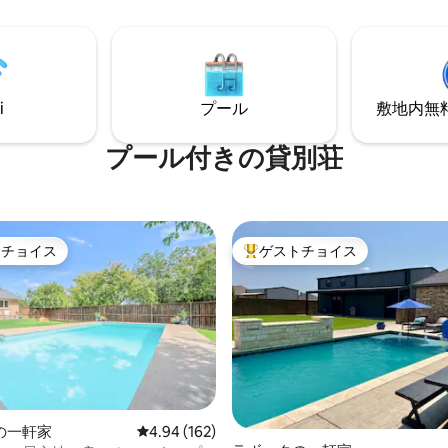
イーンベッド3台とクイーンエア
映画館、ワークアウトルーム、
スで8名様が快適にお休みいただ
ィス、BTスピーカー、屋外エン
oko TV、Wi-Fi、充実したキッ
メントなどがあります。 私たちのチーム
しいバスルーム、そして家のよ
は、滞在中に最高の体験を提供
さがすべて揃っています。渓谷
とに誇りを持っています！ ★Wi-Fiと
人も家族旅行の人も、今すぐ予
i
プール
敷地内無料駐
YouTubeTVはすべての宿泊に
ょう！
ます★
プール付きの貸別荘
トチョイス
ゲストチョイス
ゲストチョイスです。
大好評のゲストチョイスです。
の一軒家
レビュー162件、5つ星中4.94つ星の平均評価
4.94 (162)
中4.98つ星の平均評価