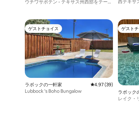
西テキサ
ウチワサボテン - テキサス州西部をテーマ
ール、ベ
にしたリラクゼーション
ゲストチョイス
ゲストチ
ゲストチョイス
ゲストチ
ラボックの一軒家
レビュー39件、5つ星中
4.97 (39)
Lubbock 's Boho Bungalow
ラボック
レイク・リ
けではあ