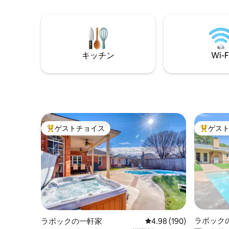
ショッピングとエンターテイメントがあ
ょう！ク
ります。 アメニティ： - 寝室2部屋、バス
マットレ
ルーム2部屋 ・Wi-Fi キングサイズベッド
けます！ R
とクイーンサイズベッド - キャスター付き
チン、新
ベッド - 移動式ベビーベッド 設備の充実
うな快適
した台所 医療従事者、ご家族、カップ
を訪れる
キッチン
Wi-F
ル、ひとり旅にぴったりです！
約しまし
ゲストチョイス
ゲス
大好評のゲストチョイスです。
大好評の
ラボック
ラボックの一軒家
レビュー190件、5つ星
4.98 (190)