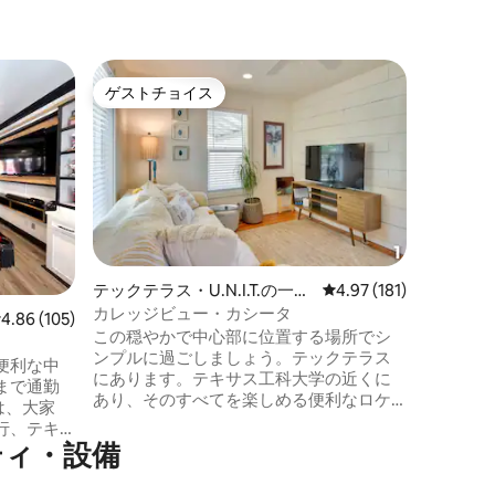
ラボック
ゲストチョイス
ゲス
ゲストチョイス
大好評
新しくモ
2室、す
ラバックの
す！ アップタウン・ウェストにある新し
い家にご宿泊く
プトの家
リビング
つのバス
分の車の
あります。 ウォルマートやユナ
テックテラス・U.N.I.T.の一軒
レビュー181件、5つ星
4.97 (181)
スーパーマ
家
カレッジビュー・カシータ
レビュー105件、5つ星中4.86つ星の平均評価
4.86 (105)
分でジョ
この穏やかで中心部に位置する場所でシ
ンドでの
ンプルに過ごしましょう。テックテラス
ー、コベ
便利な中
にあります。テキサス工科大学の近くに
す。
まで通勤
あり、そのすべてを楽しめる便利なロケ
は、大家
ーションです。タオルと予備のリネンが
行、テキ
たくさん用意されています。積み重ね可
ティ・設備
ぴったり
能な洗濯機と乾燥機。 数ブロック先には
、ビリヤ
プラザショッピングセンターがありま
リーン、