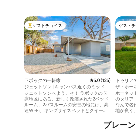
ゲストチョイス
ゲストチ
大好評のゲストチョイスです。
ゲストチ
ラボックの一軒家
レビュー125件、5つ星
5.0 (125)
トゥリア
ジェットソン | キャンパス近くのミッドセ
ザ・ホー
ンチュリースタイルの宝石！
ルーム〜
ジェットソンへようこそ！ ラボックの医
ホーネッ
清潔！
療地区にある、新しく改装された2ベッド
のタリア
ルーム、2バスルームの安息の地には、高
なんで名
速Wi-Fi、キングサイズベッドとクイーン
地が良く、
ベッド、キャスター付きベッド、パック
メニティ
＆プレイが備わっています。 コヴェナン
このファ
プレーン
ト病院、大学医療センター、テキサス工
は、家族
科大学の近くです。近くにはたくさんの
ルームは