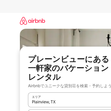
コ
ン
テ
ン
ツ
に
ス
キ
ッ
プ
プレーンビューにある
一軒家のバケーション
レンタル
Airbnbでユニークな貸別荘を検索・予約しよ
エリア
検索結果が表示されたら、上下の矢印キーを使っ