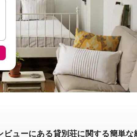
ューに⁠あ⁠る貸⁠別⁠荘⁠に関⁠す⁠る簡⁠単⁠な統