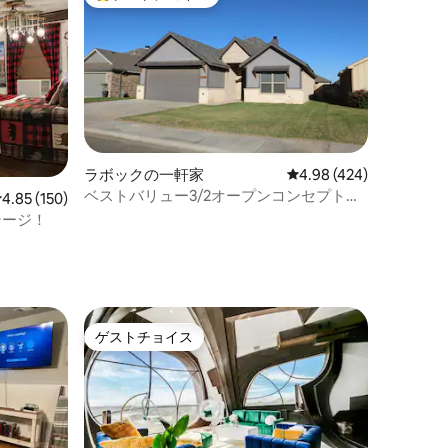
大好評のゲストチョイスです。
ラボックの一軒家
レビュー424件、5つ星
4.98 (424)
ベストバリュー3/2オープンコンセプトホ
レビュー150件、5つ星中4.85つ星の平均評価
4.85 (150)
ーム
テージ！
ゲストチョイス
ゲストチョイス