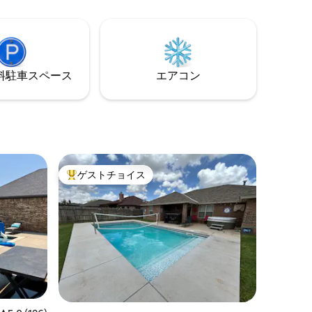
す。1979年から営業している地元のコー
専用オフ
ヒーショップJ&B Coffee、キャピタルピ
ターテイ
ザ、360メディカルスパ、フードキングの
食料品店があります。 玄関ドアにカメラ
できるこ
があり、私道を監視しています。
⁠車ス⁠ペ⁠ー⁠ス
エアコン
含まれてい
ゲストチョイス
大好評のゲストチョイスです。