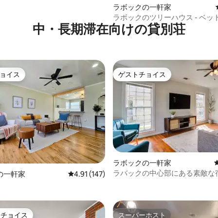
ラボックの一軒家
ラボックのツリーハウス - ベッ
中・長期滞在向けの貸別荘
グジー
ョイス
ゲストチョイス
ョイス
ゲストチョイス
ラボックの一軒家
ラバックの中心部にある素敵な
中4.99つ星の平均評価
の一軒家
レビュー147件、5つ星中4.91つ星の平均評価
4.91 (147)
トチョイス
スーパーホスト