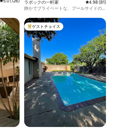
レビュー126件、5つ星中5.0つ星の平均評価
5.0 (126)
ラボックの一軒家
レビュー81件、5つ星
4.98 (81)
静かでプライベートな、プールサイドの
隣接オアシス
ゲストチョイス
大好評のゲストチョイスです。