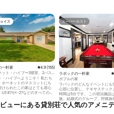
ョイス
スーパーホスト
ョイス
スーパーホスト
中5.0つ星の平均評価
の一軒家
レビュー155件、5つ星中4.9つ星の平均評価
4.9 (155)
ネット・ハイブ〜3寝室、2バス
ラボックの一軒家
ビリヤードテーブル〜楽しい〜
ト・ハイブへようこそ！ 私たち
ボブルの家
・ホーネットのマスコットにち
ラバックのどんなイベントにも
付けられたこの家はとても居心
心部に位置し、テキサステック
US 87やI -27などのすべてのア
時間は5分です。 この宿泊施設
に近い素敵な通りにあります！
族、結婚式のグループ、狩猟旅
ームハウスをテーマにした家
ビューにある貸別荘で人気のアメニ
サス・テック大学のイベントに
を中心に考えています！ ゲーム
の滞在先です。 アメニティには
、きっと楽しませてくれるでし
ードテーブル、パッティンググ