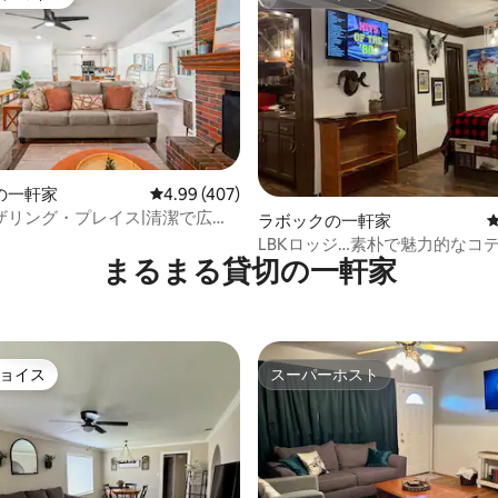
ゲストチョイスです。
スーパーホスト
中4.94つ星の平均評価
の一軒家
レビュー407件、5つ星中4.99つ星の平均評価
4.99 (407)
ザリング・プレイス|清潔で広々
ラボックの一軒家
れ家！
LBKロッジ…素朴で魅力的なコ
まるまる貸切の一軒家
ョイス
スーパーホスト
ョイス
スーパーホスト