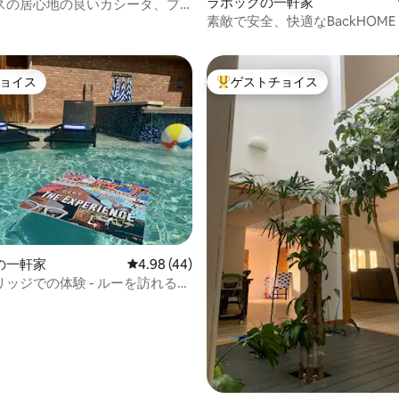
ラボックの一軒家
スの居心地の良いカシータ、プ
素敵で安全、快適なBackHOME
ッド5台、バスルーム2室
ョイス
ゲストチョイス
ョイス
大好評のゲストチョイスです。
4.97つ星の平均評価
の一軒家
レビュー44件、5つ星中4.98つ星の平均評価
4.98 (44)
ッジでの体験 - ルーを訪れるだ
りません