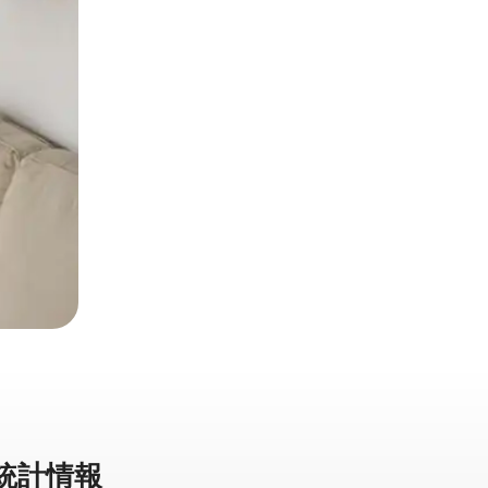
⁠計⁠情⁠報