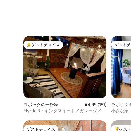
ゲストチョイス
ゲストチ
大好評のゲストチョイスです。
ゲストチ
ラボックの一軒家
レビュー151件、5つ星
4.99 (151)
ラボック
Myrtle B：キングスイート／ガレージ／犬
小さな家
連れOKの宿泊先
ゲストチョイス
ゲス