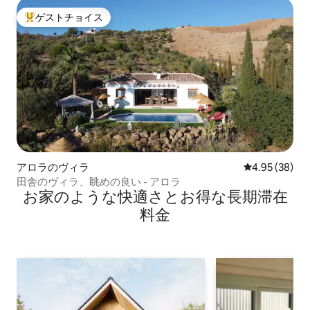
ゲストチョイス
大好評のゲストチョイスです。
アロラのヴィラ
レビュー38件
4.95 (38)
田舎のヴィラ、眺めの良い - アロラ
お家のような快⁠適⁠さ⁠とお⁠得⁠な長⁠期⁠滞⁠在
料⁠金