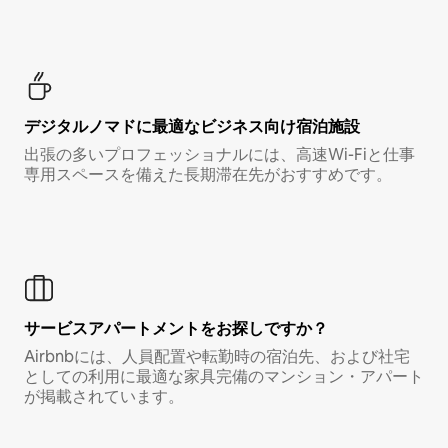
デジタルノマド⁠に最⁠適⁠なビ⁠ジ⁠ネ⁠ス⁠向⁠け宿⁠泊⁠施⁠設
出張の多いプロフェッショナルには、高速Wi-Fiと仕事
専用スペースを備えた長期滞在先がおすすめです。
サービスアパートメントをお探しですか？
Airbnbには、人員配置や転勤時の宿泊先、および社宅
としての利用に最適な家具完備のマンション・アパート
が掲載されています。