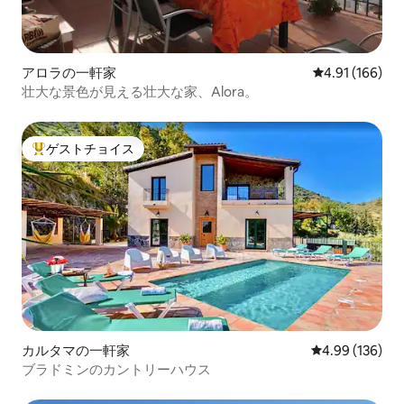
アロラの一軒家
レビュー166件
4.91 (166)
壮大な景色が見える壮大な家、Alora。
ゲストチョイス
大好評のゲストチョイスです。
カルタマの一軒家
レビュー136件
4.99 (136)
ブラドミンのカントリーハウス