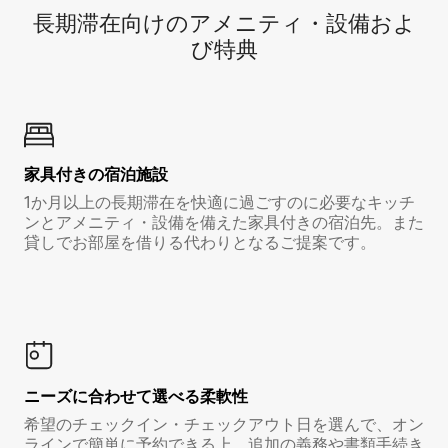
長期滞在向け⁠のア⁠メ⁠ニ⁠テ⁠ィ⁠・設⁠備⁠およ
び特⁠典
家具付き⁠の宿⁠泊⁠施⁠設
1か月以上の長期滞在を快適に過ごすのに必要なキッチ
ンとアメニティ・設備を備えた家具付きの宿泊先。また
貸しでお部屋を借りる代わりとなるご提案です。
ニーズに合わせて選べる柔軟性
希望のチェックイン・チェックアウト日を選んで、オン
ラインで簡単に予約できる上、追加の義務や書類手続き