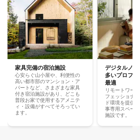
家具完備の宿⁠泊⁠施⁠設
デジタルノマド
多⁠いプ⁠ロ⁠フ⁠ェ⁠
心安らぐ山小屋や、利便性の
高い都市部のマンション・ア
最⁠適
パートなど、さまざまな家具
リモートワーク
付き宿泊施設があり、どこも
フェッショナル
普段お家で使用するアメニテ
ド環境を提供する
ィ・設備がすべてそろってい
事専用スペース
ます。
施設です。