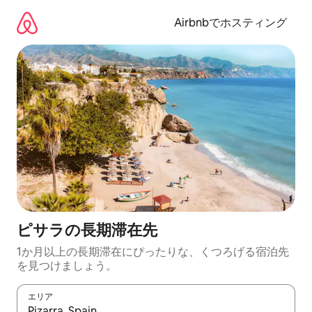
コ
ン
Airbnbでホスティング
テ
ン
ツ
に
ス
キ
ッ
プ
ピサラの長期滞在先
1か月以上の長期滞在にぴったりな、くつろげる宿泊先
を見つけましょう。
エリア
検索結果が表示されたら、上下の矢印キーを使って移動するか、