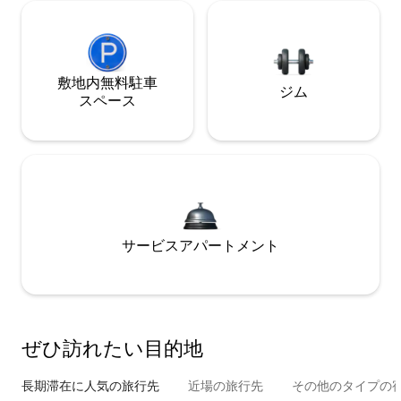
敷地内無料駐⁠車
ジム
ス⁠ペ⁠ー⁠ス
サービスアパートメント
ぜひ訪⁠れ⁠た⁠い目⁠的⁠地
長期滞在に人気の旅行先
近場の旅行先
その他のタ⁠イ⁠プ⁠の宿