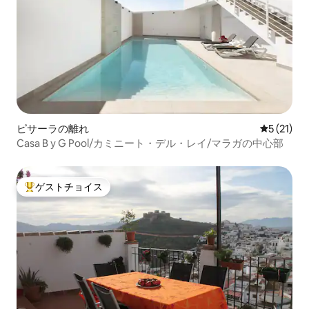
ピサーラの離れ
レビュー2
5 (21)
Casa B y G Pool/カミニート・デル・レイ/マラガの中心部
ゲストチョイス
大好評のゲストチョイスです。