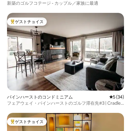
新築のゴルフコテージ - カップル／家族に最適
ゲストチョイス
大好評のゲストチョイスです。
パインハーストのコンドミニアム
レビュー3
5 (34)
フェアウェイ・パインハーストのゴルフ滞在先#3 | Cradle
まで徒歩
ゲストチョイス
大好評のゲストチョイスです。