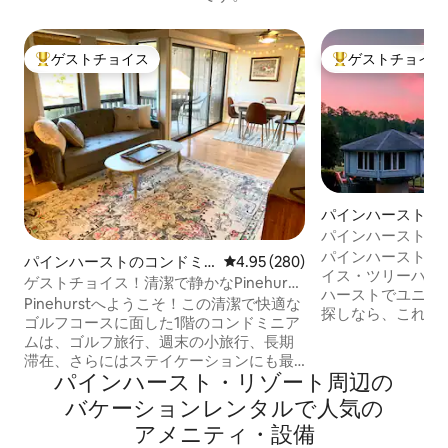
ゲストチョイス
ゲストチョイス
大好評のゲストチョイスです。
大好評のゲストチ
パインハーストの
パインハーストに
い素敵なツリーハ
パインハーストの
パインハーストのコンドミ
レビュー280件、5つ星中4.95
4.95 (280)
イス・ツリーハウ
ニアム
ゲストチョイス！清潔で静かなPinehurst
ハーストでユニー
Golf Condo
Pinehurstへようこそ！この清潔で快適な
探しなら、これ以
ゴルフコースに面した1階のコンドミニア
ん！ 私たちのユニークなツリーハウス
ムは、ゴルフ旅行、週末の小旅行、長期
は、パインハースト湖
滞在、さらにはステイケーションにも最
ります。 3コース
パインハースト・リゾート⁠周⁠辺⁠の
適です。設備の整ったキッチン、快適な
インハーストリゾ
家具、魅力的なインテリア、穏やかなフ
バ⁠ケ⁠ー⁠シ⁠ョ⁠ン⁠レ⁠ン⁠タ⁠ル⁠で人⁠気⁠の
場所にあります。 過去のゲストは、The
ェアウェイの景色が見えるスクリーン付
Knotty But Nic
ア⁠メ⁠ニ⁠テ⁠ィ⁠・⁠設⁠備
きのポーチをお楽しみください。ヴィレ
地が良い、ロマン