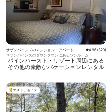
サザンパインズのマンション・アパート
レビュー320件
4.96 (320)
サザンパインズのダウンタウンにあるワンルーム
パインハースト・リゾート⁠周⁠辺⁠に⁠あ⁠る
そ⁠の⁠他⁠の素⁠敵⁠なバ⁠ケ⁠ー⁠シ⁠ョ⁠ン⁠レ⁠ン⁠タ⁠ル
ゲストチョイス
大好評のゲストチョイスです。