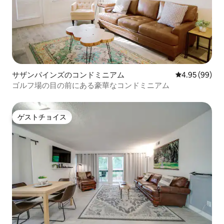
サザンパインズのコンドミニアム
レビュー99件
4.95 (99)
ゴルフ場の目の前にある豪華なコンドミニアム
ゲストチョイス
ゲストチョイス