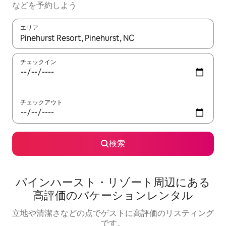
な⁠ど⁠を予⁠約⁠し⁠よ⁠う
エリア
検索結果が表示されたら、上下の矢印キーを使って移動するか、
チェックイン
チェックアウト
検索
パインハースト・リゾート⁠周⁠辺⁠に⁠あ⁠る
高⁠評⁠価⁠のバ⁠ケ⁠ー⁠シ⁠ョ⁠ン⁠レ⁠ン⁠タ⁠ル
立地や清潔さなどの点でゲストに高評価のリスティング
です。