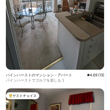
パインハーストのマンション・アパート
レビュー13件
4.69 (13)
パインハーストでゴルフを楽しもう
ゲストチョイス
大好評のゲストチョイスです。