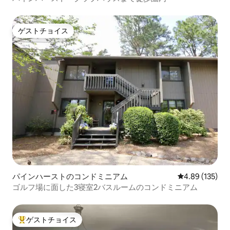
ゲストチョイス
ゲストチョイス
パインハーストのコンドミニアム
レビュー135件
4.89 (135)
ゴルフ場に面した3寝室2バスルームのコンドミニアム
ゲストチョイス
大好評のゲストチョイスです。