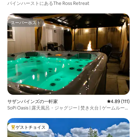
パインハーストにあるThe Ross Retreat
スーパーホスト
スーパーホスト
サザンパインズの一軒家
レビュー111
4.89 (111)
SoPi Oasis | 露天風呂・ジャグジー | 焚き火台 | ゲームルーム
| ペット
ゲストチョイス
大好評のゲストチョイスです。