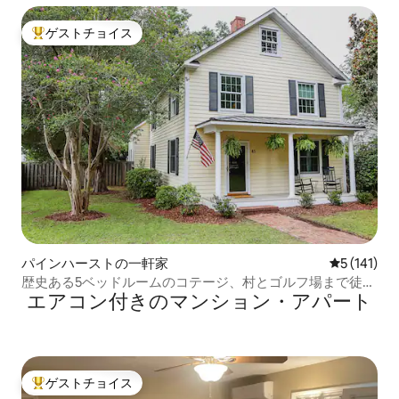
ゲストチョイス
大好評のゲストチョイスです。
パインハーストの一軒家
レビュー1
5 (141)
歴史ある5ベッドルームのコテージ、村とゴルフ場まで徒
エアコン付きのマンション・アパート
歩！
ゲストチョイス
大好評のゲストチョイスです。