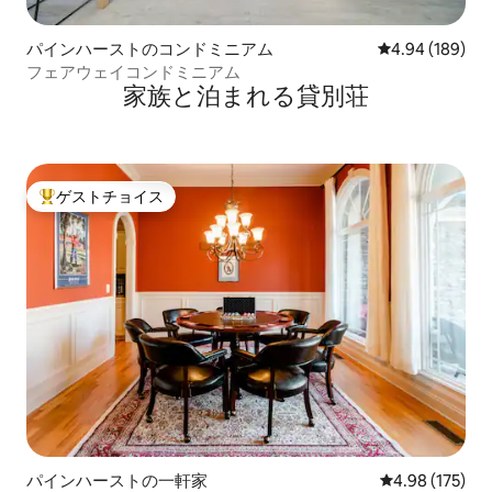
パインハーストのコンドミニアム
レビュー189件
4.94 (189)
フェアウェイコンドミニアム
家族と泊まれる貸別荘
ゲストチョイス
大好評のゲストチョイスです。
パインハーストの一軒家
レビュー175件
4.98 (175)