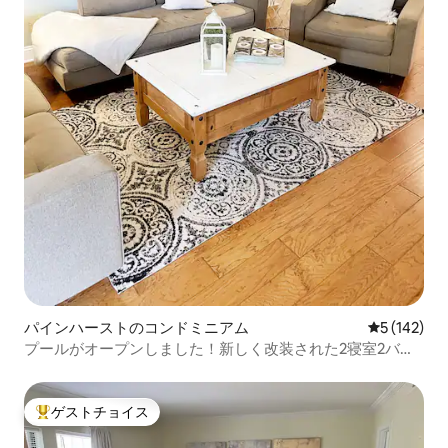
パインハーストのコンドミニアム
レビュー14
5 (142)
プールがオープンしました！新しく改装された2寝室2バス
ルームのコンドミニアム
ゲストチョイス
大好評のゲストチョイスです。