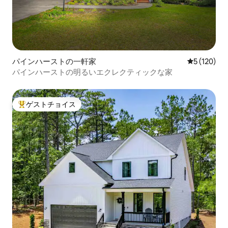
パインハーストの一軒家
レビュー12
5 (120)
パインハーストの明るいエクレクティックな家
ゲストチョイス
大好評のゲストチョイスです。