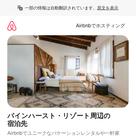
コ
一部の情報は自動翻訳されています。
原文を表示
ン
テ
ン
Airbnbでホスティング
ツ
に
ス
キ
ッ
プ
パインハースト・リゾート⁠周⁠辺⁠の
宿⁠泊⁠先
Airbnbでユニークなバ⁠ケ⁠ー⁠シ⁠ョ⁠ンレ⁠ン⁠タ⁠ルや一⁠軒⁠家