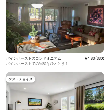
パインハーストのコンドミニアム
レビュー330件
4.83 (330)
パインハーストでの完璧なひととき！
ゲストチョイス
ゲストチョイス