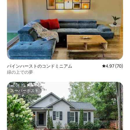
パインハーストのコンドミニアム
レビュー70件
4.97 (70)
緑の上での夢
スーパーホスト
スーパーホスト