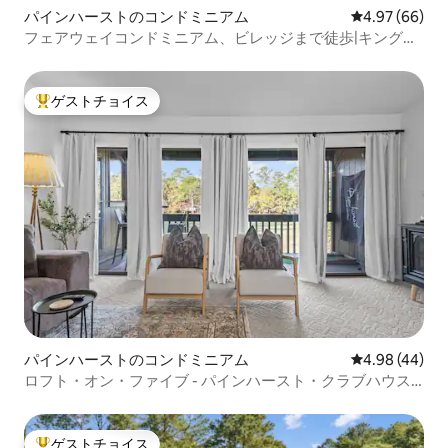
パインハーストのコンドミニアム
レビュー66件
4.97 (66)
フェアウェイコンドミニアム、ビレッジまで徒歩|キングサ
イズベッド
ゲストチョイス
大好評のゲストチョイスです。
パインハーストのコンドミニアム
レビュー44件
4.98 (44)
ロフト・オン・ファイブ - パインハースト・クラブハウス
の近く
ゲストチョイス