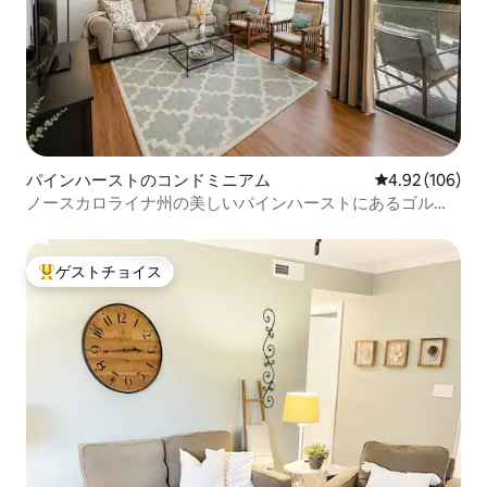
パインハーストのコンドミニアム
レビュー106件
4.92 (106)
ノースカロライナ州の美しいパインハーストにあるゴルフ
フロントの宝石です！
ゲストチョイス
大好評のゲストチョイスです。