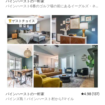
パインハーストの一軒家
パインハースト6番のゴルフ場の前にあるイーグルズ・ネス
ト
ゲストチョイス
大好評のゲストチョイスです。
パインハーストの一軒家
レビュー137件
4.98 (137)
パインズ島！パインハースト村から1マイル