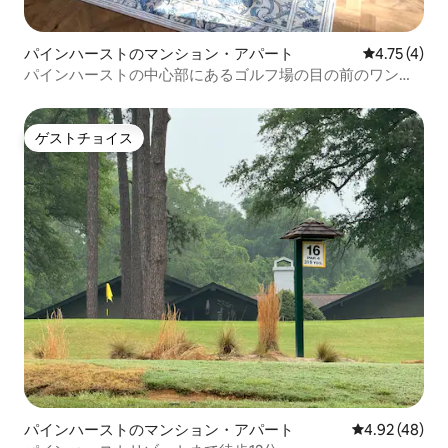
パインハーストのマンション・アパート
レビュー4件
4.75 (4)
パインハーストの中心部にあるゴルフ場の目の前のワンル
ーム
ゲストチョイス
ゲストチョイス
パインハーストのマンション・アパート
レビュー48件
4.92 (48)