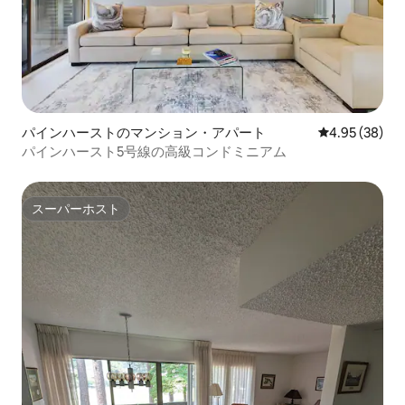
パインハーストのマンション・アパート
レビュー38件
4.95 (38)
パインハースト5号線の高級コンドミニアム
スーパーホスト
スーパーホスト