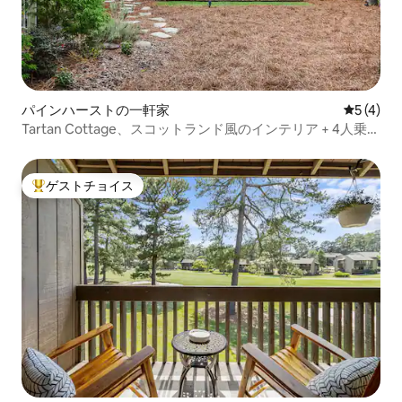
パインハーストの一軒家
レビュー
5 (4)
Tartan Cottage、スコットランド風のインテリア + 4人乗り
ゴルフカート
ゲストチョイス
大好評のゲストチョイスです。