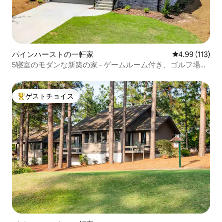
パインハーストの一軒家
レビュー113件
4.99 (113)
5寝室のモダンな新築の家 - ゲームルーム付き、ゴルフ場ま
で5分
ゲストチョイス
大好評のゲストチョイスです。