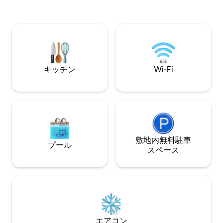
ッジ（「オールドタウン」）、一流のレ
ーク、穏やかと評
ストランやお店、フェアバーン、ハーネ
約してください。
ストラック、パインハーストリゾートの
りません。
すぐ近く。サザンパインズのダウンタウ
ンやアバディーンまでわずか10～15分で
す。静かで、徒歩圏内で、温かく迎えて
くれ、ゲストに常に人気です！
キッチン
Wi-Fi
敷地内無料駐⁠車
プール
ス⁠ペ⁠ー⁠ス
エアコン