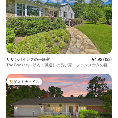
サザンパインズの一軒家
レビュー133件
4.98 (133)
The Bookery - 明るく風通しの良い家、フェンス付きの庭付
き
ゲストチョイス
大好評のゲストチョイスです。