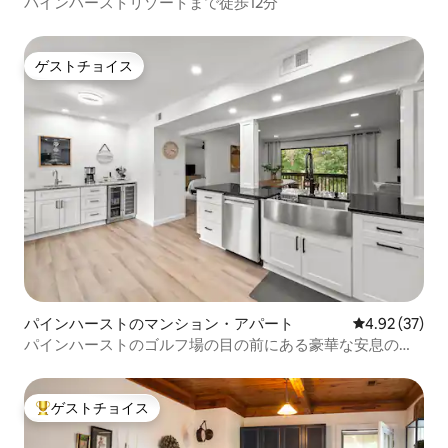
パインハーストリゾートまで徒歩12分
ゲストチョイス
ゲストチョイス
パインハーストのマンション・アパート
レビュー37件
4.92 (37)
パインハーストのゴルフ場の目の前にある豪華な安息の地
（改装済み）
ゲストチョイス
大好評のゲストチョイスです。