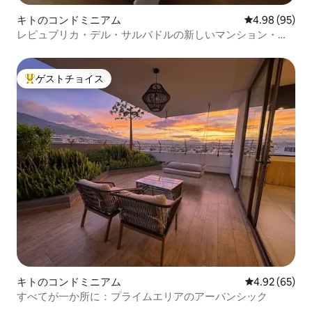
キトのコンドミニアム
レビュー95件
4.98 (95)
レピュブリカ・デル・サルバドルの新しいマンション・ア
パート
ゲストチョイス
大好評のゲストチョイスです。
キトのコンドミニアム
レビュー65件
4.92 (65)
すべてが一か所に：プライムエリアのアーバンシック