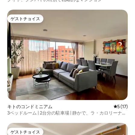
ゲストチョイス
ゲストチョイス
キトのコンドミニアム
レビュー1
5 (17)
3ベッドルーム | 2台分の駐車場 | 静かで、ラ・カロリーナの
近く
ゲストチョイス
ゲストチョイス