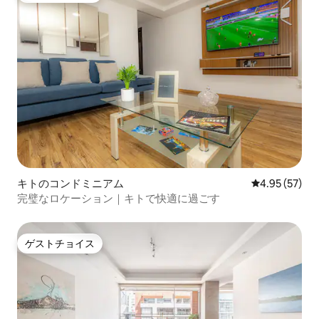
キトのコンドミニアム
レビュー57件
4.95 (57)
完璧なロケーション｜キトで快適に過ごす
ゲストチョイス
ゲストチョイス