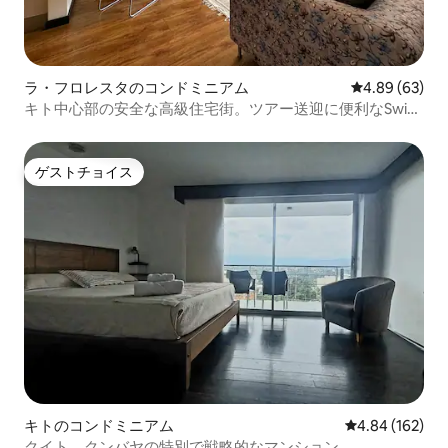
ラ・フロレスタのコンドミニアム
レビュー63件
4.89 (63)
キト中心部の安全な高級住宅街。ツアー送迎に便利なSwiss
Hotel から2ブロック。
ゲストチョイス
ゲストチョイス
キトのコンドミニアム
レビュー162件
4.84 (162)
クイト、クンバヤの特別で戦略的なマンション