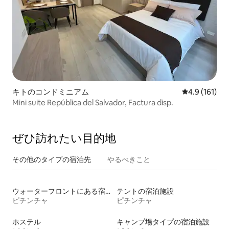
キトのコンドミニアム
レビュー161
4.9 (161)
Mini suite República del Salvador, Factura disp.
ぜひ訪⁠れ⁠た⁠い目⁠的⁠地
その他のタ⁠イ⁠プ⁠の宿⁠泊⁠先
やるべきこと
ウォーターフロントにある宿泊施設
テントの宿泊施設
ピチンチャ
ピチンチャ
ホステル
キャンプ場タイプの宿泊施設