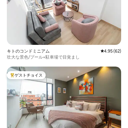
キトのコンドミニアム
レビュー62件
4.95 (62)
壮大な景色/プール+駐車場で目覚まし
ゲストチョイス
大好評のゲストチョイスです。