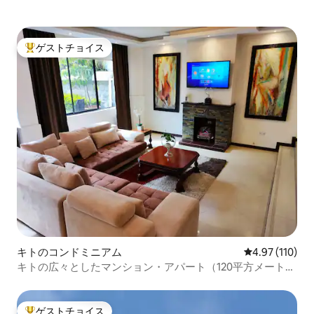
ゲストチョイス
大好評のゲストチョイスです。
キトのコンドミニアム
レビュー110件
4.97 (110)
キトの広々としたマンション・アパート（120平方メート
ル、屋根付きパティオ付き）
ゲストチョイス