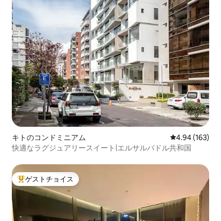
キトのコンドミニアム
レビュー163件
4.94 (163)
快適なラグジュアリースイート|エルサルバドル共和国
ゲストチョイス
大好評のゲストチョイスです。