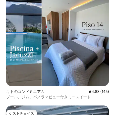
キトのコンドミニアム
レビュー145件
4.88 (145)
プール、ジム、パノラマビュー付きミニスイート
ゲストチョイス