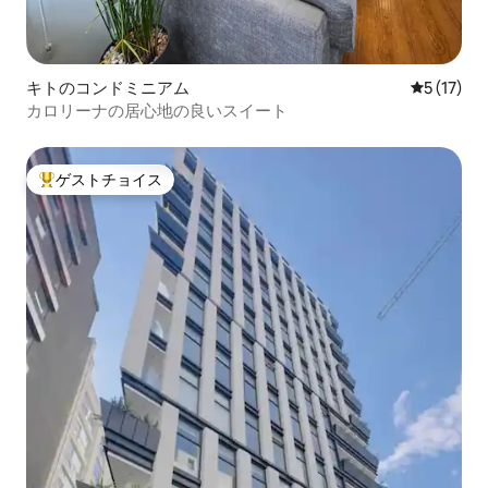
キトのコンドミニアム
レビュー1
5 (17)
カロリーナの居心地の良いスイート
ゲストチョイス
大好評のゲストチョイスです。