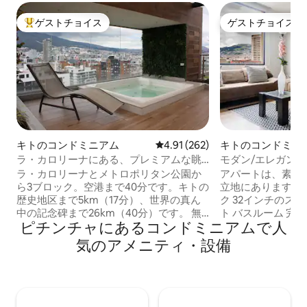
ゲストチョイス
ゲストチョイス
大好評のゲストチョイスです。
ゲストチョイス
キトのコンドミニアム
レビュー262件、5つ星中4.91
4.91 (262)
キトのコンドミニ
ラ・カロリーナにある、プレミアムな眺
モダン/エレガント
望の豪華なアパート
アパート
ラ・カロリーナとメトロポリタン公園か
アパートは、素晴
ら3ブロック。空港まで40分です。キトの
立地にあります。 寝室 ダブルベッド デス
歴史地区まで5km（17分）、世界の真ん
ク 32インチのス
中の記念碑まで26km（40分）です。 無
ト バスルーム 完全 ダイニングルーム 大
ピチンチャにあるコンドミニアムで人
料駐車場、24時間対応のフロントデス
きなソファ2台 ダイニングテーブルと4脚
ク、高速Wi-Fi。 アパートの特徴： • 寝室
の椅子 キッチン 設備が整っています 部屋
気のアメニティ・設備
2室（ベッド2台とソファーベッド2台） •
洗濯機/乾燥機付き すべて徒歩圏内 - 歴
バスルーム2ヶ所 • リビングルーム • 設備
地区 - 文化の家 - 大学 - 銀行 - スーパーマ
の整ったキッチンとダイニングエリア •
ーケット - 薬局 - 公園 - 交通機関 - レスト
洗濯機と乾燥機 • スマートテレビ2台 • 24
ラン - 24 時間 365 日の警備 - コーヒー、
時間年中無休のセキュリティ 3泊以上のご
紅茶、砂糖、塩、