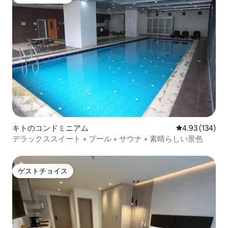
ゲストチョイス
キトのコンドミニアム
レビュー134件
4.93 (134)
デラックススイート + プール + サウナ + 素晴らしい景色
ゲストチョイス
ゲストチョイス