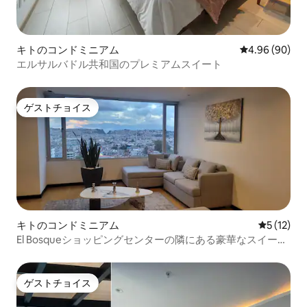
キトのコンドミニアム
レビュー90件
4.96 (90)
エルサルバドル共和国のプレミアムスイート
ゲストチョイス
ゲストチョイス
キトのコンドミニアム
レビュー1
5 (12)
El Bosqueショッピングセンターの隣にある豪華なスイー
ト、美しい眺望
ゲストチョイス
ゲストチョイス