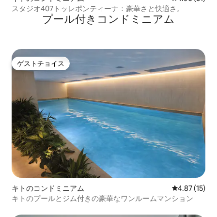
スタジオ407トッレポンティーナ：豪華さと快適さ。
プール付きコンドミニアム
ゲストチョイス
ゲストチョイス
キトのコンドミニアム
レビュー15件
4.87 (15)
キトのプールとジム付きの豪華なワンルームマンション