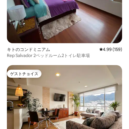
キトのコンドミニアム
レビュー159件
4.99 (159)
Rep Salvador 2ベッドルーム2トイレ駐車場
ゲストチョイス
ゲストチョイス