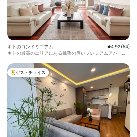
キトのコンドミニアム
レビュー64件
4.92 (64)
キトの最高のエリアにある眺望の良いプレミアムアパー
ト。
ゲストチョイス
大好評のゲストチョイスです。