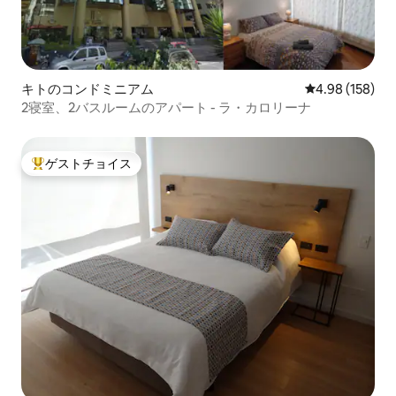
キトのコンドミニアム
レビュー158件
4.98 (158)
2寝室、2バスルームのアパート - ラ・カロリーナ
ゲストチョイス
大好評のゲストチョイスです。