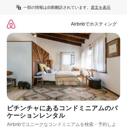
コ
一部の情報は自動翻訳されています。
原文を表示
ン
テ
ン
Airbnbでホスティング
ツ
に
ス
キ
ッ
プ
ピチンチャにあるコンドミニアムのバ
ケーションレンタル
Airbnbでユニークなコンドミニアムを検索・予約しよ