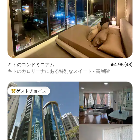
キトのコンドミニアム
レビュー43件
4.95 (43)
キトのカロリーナにある特別なスイート - 高層階
ゲストチョイス
大好評のゲストチョイスです。