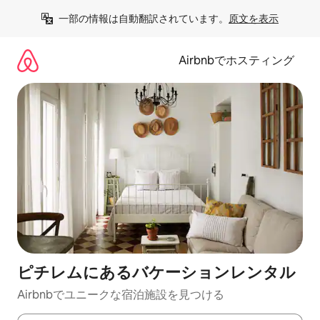
コ
一部の情報は自動翻訳されています。
原文を表示
ン
テ
ン
Airbnbでホスティング
ツ
に
ス
キ
ッ
プ
ピチレムにあるバケーションレンタル
Airbnbでユニークな宿泊施設を見つける