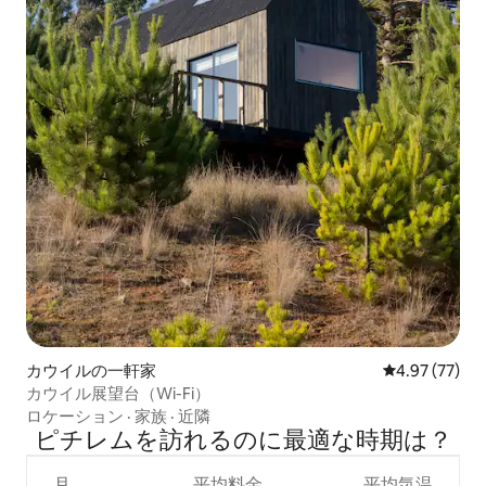
カウイルの一軒家
レビュー77件
4.97 (77)
カウイル展望台（Wi-Fi）
ロケーション
·
家族
·
近隣
ピチレムを訪⁠れ⁠るの⁠に最⁠適⁠な時⁠期⁠は⁠？
月
平均料金
平均気温