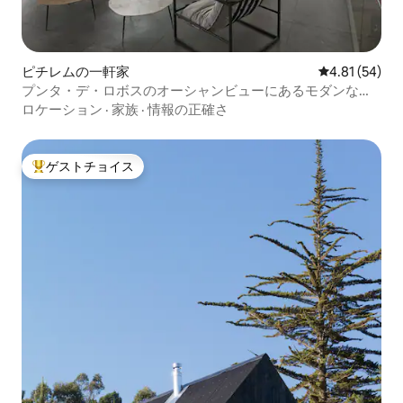
ピチレムの一軒家
レビュー54件
4.81 (54)
プンタ・デ・ロボスのオーシャンビューにあるモダンな一
軒家
ロケーション
·
家族
·
情報の正確さ
ゲストチョイス
大好評のゲストチョイスです。