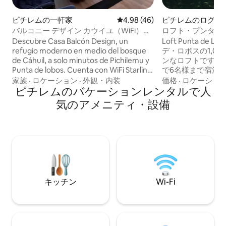
ピチレムの一軒家
レビュー46件、5つ星中4.98
4.98 (46)
ピチレムのログハ
バルコニー デザイン カウイユ（WiFi）カ
ロフト・プンタ・
ップル
Descubre Casa Balcón Design, un
Loft Punta d
refugio moderno en medio del bosque
デ・ロボスの1,0
de Cáhuil, a solo minutos de Pichilemu y
ンなロフトです。
Punta de lobos. Cuenta con WiFi Starlink.
で6名様まで宿泊可能です
Diseñada para fusionar arquitectura,
ジからわずか100
家族
·
ロケーション
·
外観・内装
価格
·
ロケーショ
naturaleza y confort, su estructura de
ピチレムのバケーションレンタルで人
らしい海の景色と
vidrio y madera se abre a una terraza
楽しみください。
気のアメニティ・設備
suspendida con vista panorámica al
ルーム付きのメイ
entorno natural. Ubicada en el exclusivo
り、2階には布団
sector Balcón de Cáhuil, la casa combina
ッドがあります。 屋外には、グリル、フ
diseño contemporáneo y tranquilidad
ァイヤーピット、
absoluta, con acceso rápido a playas,
ミニバーを備えた
salinas y gastronomía local.
あります。室内に
ロープストラップ
キッチン
Wi-Fi