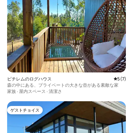
ピチレムのログハウス
レビュー
5 (7)
森の中にある、プライベートの大きな壺がある素敵な家
家族
·
屋内スペース
·
清潔さ
ゲストチョイス
ゲストチョイス