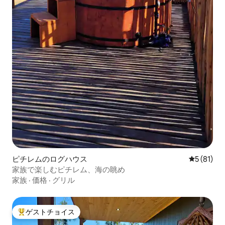
ピチレムのログハウス
レビュー8
5 (81)
家族で楽しむピチレム、海の眺め
家族
·
価格
·
グリル
ゲストチョイス
大好評のゲストチョイスです。