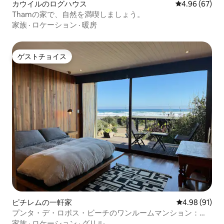
カウイルのログハウス
レビュー67件
4.96 (67)
Thamの家で、自然を満喫しましょう。
家族
·
ロケーション
·
暖房
ゲストチョイス
ゲストチョイス
ピチレムの一軒家
レビュー91件
4.98 (91)
プンタ・デ・ロボス・ビーチのワンルームマンション：海
に面した
家族
·
ロケーション
·
グリル