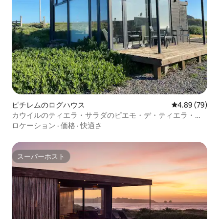
ピチレムのログハウス
レビュー79件
4.89 (79)
カウイルのティエラ・サラダのピエモ・デ・ティエラ・サ
ラダの小屋
ロケーション
·
価格
·
快適さ
スーパーホスト
スーパーホスト