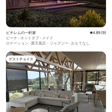
ピチレムの一軒家
レビュー9件
4.89 (9)
ビーチ - ホットタブ - メイド
ロケーション
·
露天風呂・ジャグジー
·
おもてなし
ゲストチョイス
ゲストチョイス