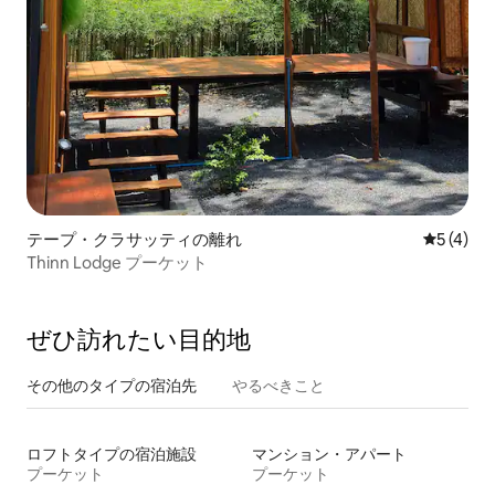
テープ・クラサッティの離れ
レビュー
5 (4)
Thinn Lodge プーケット
ぜひ訪⁠れ⁠た⁠い目⁠的⁠地
その他のタ⁠イ⁠プ⁠の宿⁠泊⁠先
やるべきこと
ロフトタイプの宿泊施設
マンション・アパート
プーケット
プーケット