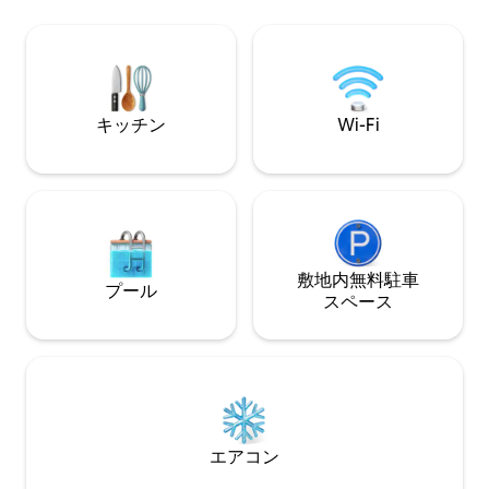
area 🧖‍♀️ Sauna & steam room 🌺 Tropical
ッド、光ファイバーWi
gardens & walking paths 🅿️ Free covered
インチスマートテ
parking ❄️ Premium new complex just
す。バーベキュー
steps from Bang Tao Beach
ただけます。ヴィ
シュなスタジオが
チフロントの贅沢
キッチン
Wi-Fi
を過ごすのに最適
敷地内無料駐⁠車
プール
ス⁠ペ⁠ー⁠ス
エアコン