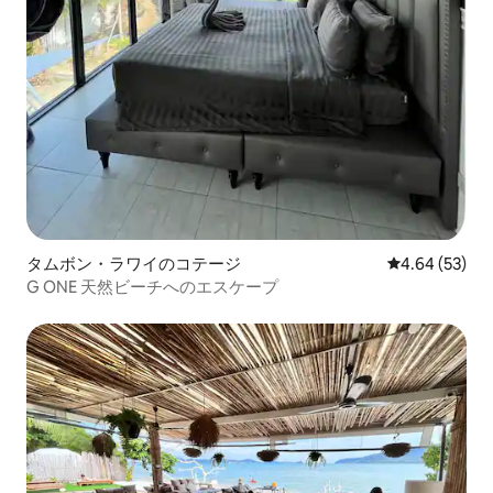
タムボン・ラワイのコテージ
レビュー53件
4.64 (53)
G ONE 天然ビーチへのエスケープ