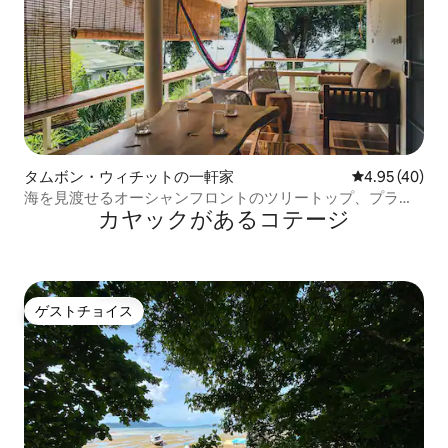
タムボン・ウィチットの一軒家
レビュー40件
4.95 (40)
海を見渡せるオーシャンフロントのツリートップ、プライ
カヤックがあるコテージ
ベート、ビーチまで25m
ゲストチョイス
ゲストチョイス