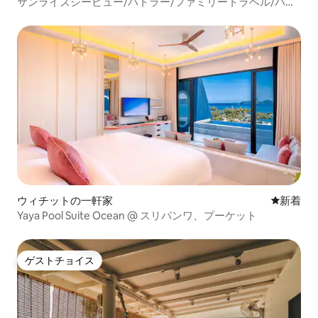
サンライズシービュー/バトラー/ファミリートラベル/パブ
リックジム/インフィニティプール/ビーチバー/レストラン/
プーケットオールドストリート近く/大バルコニー/8833
ウィチットの一軒家
新しい宿
新着
Yaya Pool Suite Ocean @ スリパンワ、プーケット
ゲストチョイス
ゲストチョイス