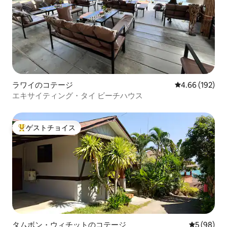
ラワイのコテージ
レビュー192件
4.66 (192)
エキサイティング・タイ ビーチハウス
ゲストチョイス
大好評のゲストチョイスです。
タムボン・ウィチットのコテージ
レビュー9
5 (98)