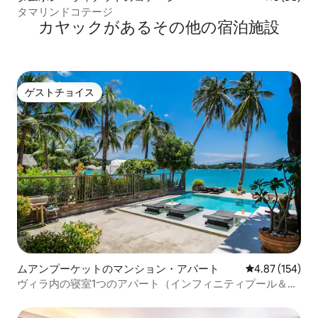
タマリンドコテージ
カヤックがあるその他の宿泊施設
ゲストチョイス
ゲストチョイス
ムアンプーケットのマンション・アパート
レビュー154件
4.87 (154)
ヴィラ内の寝室1つのアパート（インフィニティプール＆ビ
ーチアクセス付き）