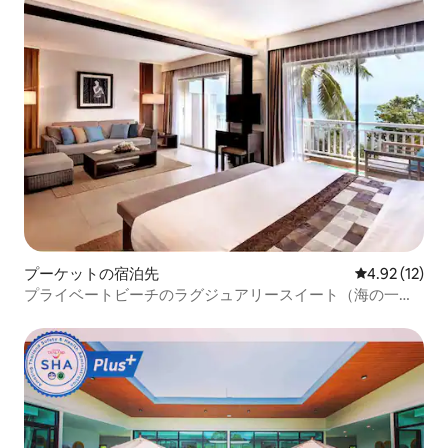
プーケットの宿泊先
レビュー12件
4.92 (12)
プライベートビーチのラグジュアリースイート（海の一部
が見える）