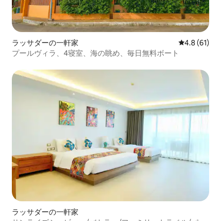
ラッサダーの一軒家
レビュー61
4.8 (61)
プールヴィラ、4寝室、海の眺め、毎日無料ボート
ラッサダーの一軒家