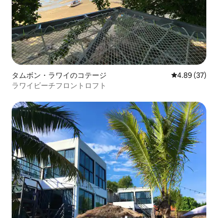
タムボン・ラワイのコテージ
レビュー37件
4.89 (37)
ラワイビーチフロントロフト