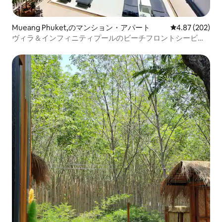
Mueang Phuket,のマンション・アパート
レビュー202件
4.87 (202)
ヴィラ＆インフィニティプールのビーチフロントシービュ
ースタジオ