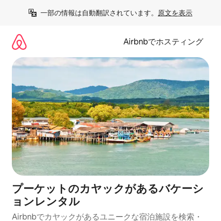
コ
一部の情報は自動翻訳されています。
原文を表示
ン
テ
ン
Airbnbでホスティング
ツ
に
ス
キ
ッ
プ
プーケットのカヤックがあるバケーシ
ョンレンタル
Airbnbでカヤックがあるユニークな宿泊施設を検索・