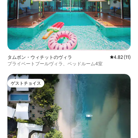
タムボン・ウィチットのヴィラ
レビュー11件
4.82 (11)
プライベートプールヴィラ、ベッドルーム4室
ゲストチョイス
ゲストチョイス