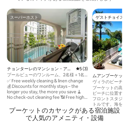
スーパーホスト
ゲストチョイス
スーパーホスト
ゲストチョイス
チョンターレのマンション・アパ
レビュー3件、5つ星中5つ
5 (3)
ート
プールビューのワンルーム、2名様＋1名
ムアンプーケット
様向け・Title Legendary BangTao
✅ Free weekly cleaning & linen change
ョン・アパート
ヴィラのビーチフ
💰 Discounts for monthly stays – the
ュースタジオ - 
プーケットの高級
longer you stay, the more you save 🧹
ビーチに位置する
No check-out cleaning fee 📶 Free high-
フロントスタジオ
speed Wi-Fi 💧 Water & electricity
トルです。海を望
included (Please read house rules) 🌴
プーケットのカヤックがある宿泊施設
ィニティプールと
BRAND NEW (opened in 2025) The Title
スをお楽しみくだ
で人気のアメニティ・設備
Legendary Bang Tao offers: 🏊‍♂️ Amazing
お部屋には、専用
pools around all project 🏋️‍♀️ Gym & yoga
ン、睡眠に良いラ