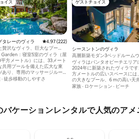
ョイス
ゲストチョイス
ョイス
ゲストチョイス
グタレーのヴィラ
レビュー222件、5つ星中4.97つ星の平均評価
4.97 (222)
中4.97つ星の平均評価
た贅沢なヴィラ、巨大なプー
シースントンのヴィラ
チまで徒歩で行けます。
n the Garden：寝室5室のヴィラ（屋
高層新築モダン3ベッドルーム
0平方メートル）には、33メート
ヴィラはバンタオビーチエリア
な共用プールを備えた広大な東
2024年に新築されたヴィラです。 40
があり、専用のマッサージルー
方メートルの広いスペースには、4 
用いただけます。 広々としたス
族
·
徒歩移動のしやすさ
の大きなプール、6 mの高い天
ーム2室と、専用バスルーム付き
グルームがあります。 真新しいデザイ
家族
·
ロケーション
·
ビーチ
ルーム3室があります。 ご家族連
ン、インテリジェントホームシ
です。広いリビングルームとプ
キッチン用品一式が揃っており
下ろせるテラスがあります。ス
快適に過ごすことができます。 
チは徒歩7分で、近くにはキャッ
のバケーションレンタルで人気のアメ
イ語、中国語で24時間365日対
チ・クラブやカフェ・デル・マ
インバトラーサービスを提供し
の有名なビーチクラブ、そして
す。ヴィラに滞在中に発生した
キャッチ、リトル・パリ、カル
決するために最善を尽くします。 ヴィ
エムなどの一流レストランがあ
での素敵な休日をお過ごしくだ
 ご要望に応じて、タイ人シェフ