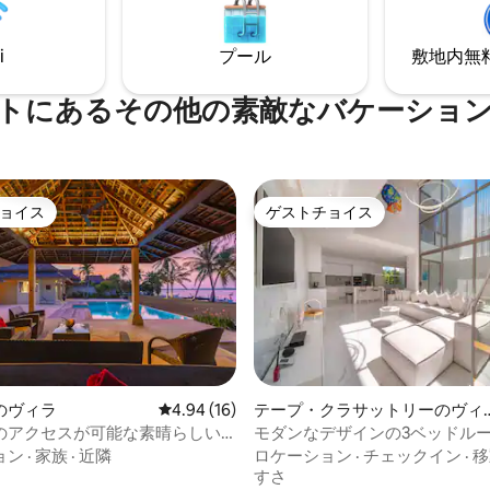
できます。
i
プール
敷地内無料駐
トにあるその他の素敵なバケーショ
ョイス
ゲストチョイス
ョイス
ゲストチョイス
中5.0つ星の平均評価
のヴィラ
レビュー16件、5つ星中4.94つ星の平均評価
4.94 (16)
テープ・クラサットリーのヴィ
ラ
のアクセスが可能な素晴らしい
モダンなデザインの3ベッドル
寝室4室、
ールヴィラ | ラグーナ周辺
ョン
·
家族
·
近隣
ロケーション
·
チェックイン
·
移
すさ