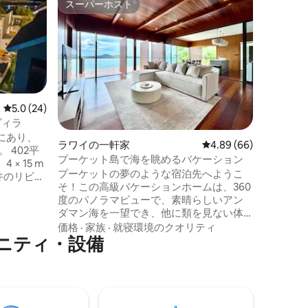
スーパーホスト
ゲス
スーパーホスト
大好評
プーケッ
ィラ、4
花の咲くヴィラ： 
で徒歩わ
分。近く
もありま
（内部面
価格
·
家
含む3寝
目の寝室
レビュー24件、5つ星中5.0つ星の平均評価
5.0 (24)
る隣接し
ヴィラ
を楽しめ
にあり、
ラワイの一軒家
レビュー66件、5つ星
4.89 (66)
33×8
2平
居間と設
プーケット島で海を眺めるバケーション
× 15 m
タイルの
プーケットの夢のような宿泊先へようこ
井のリビン
空港送迎
そ！この高級バケーションホームは、360
度のパノラマビューで、素晴らしいアン
ステム、
ダマン海を一望でき、他に類を見ない体
、休日を
験を提供します 崖の上に位置するこの豪
価格
·
家族
·
就寝環境のクオリティ
英語、タ
ニティ・設備
華なヴィラは、あらゆる角度から息をの
応のオンラ
むような景色を楽しめ、タイで最も絵の
ていま
ように美しい島の自然美に囲まれていま
問題を解
す ビーチアクセス ラワイビーチまで徒歩5
ラ
～10分 キングサイズベッド1台、ソファベ
さい！
ッド、マットレス エアコン付きの寝室と