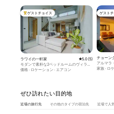
ゲストチョイス
ゲストチ
大好評のゲストチョイスです。
ゲストチ
チョーン
ラワイの一軒家
レビュー5件、5つ星
5.0 (5)
アルマラ・
モダンで素朴な2ベッドルームのヴィラ、
ーチのプ
家族
·
ロ
ラワイビーチとヤヌイビーチまで徒歩圏
価格
·
ロケーション
·
エアコン
内
ぜひ訪⁠れ⁠た⁠い目⁠的⁠地
近場の旅行先
その他のタ⁠イ⁠プ⁠の宿⁠泊⁠先
近場で人