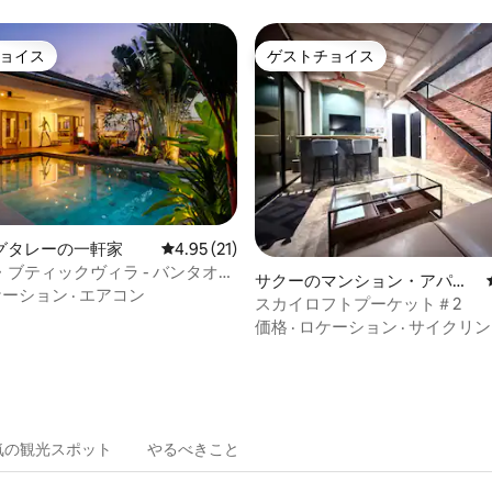
ョイス
ゲストチョイス
ョイス
ゲストチョイス
グタレーの一軒家
レビュー21件、5つ星中4.95つ星の平均評価
4.95 (21)
中5.0つ星の平均評価
ブティックヴィラ - バンタオビ
サクーのマンション・アパー
ライベートスパ
ケーション
·
エアコン
ト
スカイロフトプーケット＃2
価格
·
ロケーション
·
サイクリン
気の観光スポット
やるべきこと