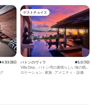
ゲストチョイス
ゲストチョイス
レビュー80件、5つ星中4.93つ星の平均評価
4.93 (80)
パトンのヴィラ
レビュー10件、5つ
5.0 (10)
Villa Disa、パトン湾の素晴らしい海の眺め
が見えるヴィラ
グ
ロケーション
·
家族
·
アメニティ・設備