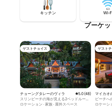
西洋風の3種類の無料の高品質な朝食を提
をご用意
供し、ゲストに昼食と夕食の調理サービ
スも提供します（人数に応じて料金がか
キッチン
Wi-F
かります）。ヴィラには自動麻雀マシ
ン、Netflixケーブルテレビ、子供用のお
プーケッ
もちゃスペースがあります。当社の執事
は英語、中国語、タイ語に堪能で、無料
でプーケット島の旅行計画を提供できま
す。このスイートでは、4つのベッドルー
ムを使用して8人のゲストを収容できま
ゲストチョイス
ゲストチ
す。5つのベッドルームを使用するには、
ゲストチョイス
ゲストチ
別のリンクを選択してください。 ヴィラ
にチェックインするには12,000バーツの
デポジットが必要です。ヴィラには1回の
チェックインごとに500バーツの電気料金
が含まれており、超過分の電気料金は1度
あたり7バーツです。1泊あたりの電気料金
は約800〜1600バーツです。ヴィラ内で
は騒音のあるパーティーはできません。
チョーングタレーのヴィラ
レビュー48件、5つ星
5.0 (48)
マイカオ
スリンビーチの海が見える2ベッドルーム
ビーチへ
のヴィラ（送迎＆シェフ付き）
ヴィラ、
ロケーション
·
家族
·
屋外スペース
ロケーシ