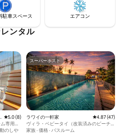
キッチン、オープンエアのリビングルー
ム、2つのバスルーム パノラマバルコニー
⁠車ス⁠ペ⁠ー⁠ス
エアコン
ンレンタル
スーパーホスト
スーパーホスト
レビュー8件、5つ星中5.0つ星の平均評価
5.0 (8)
ラワイの一軒家
レビュー47件、5つ星
4.87 (47)
ーム専用プ
ヴィラ・ベビータイ（改装済みのビーチ
フロントの家）
動のしや
家族
·
価格
·
バスルーム