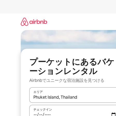
コ
ン
テ
ン
ツ
に
ス
キ
ッ
プ
プーケットにあるバケ
ーションレンタル
Airbnbでユニークな宿泊施設を見つける
エリア
検索結果が表示されたら、上下の矢印キーを使っ
チェックイン