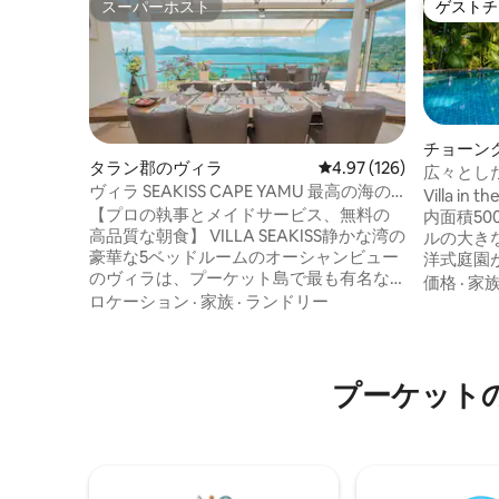
スーパーホスト
ゲストチ
スーパーホスト
ゲストチ
チョーン
タラン郡のヴィラ
レビュー126件、5つ星
4.97 (126)
広々とし
ヴィラ SEAKISS CAPE YAMU 最高の海の
ル。ビー
Villa i
眺めの別荘朝食付きハウスキーパー付き
【プロの執事とメイドサービス、無料の
内面積50
高品質な朝食】 VILLA SEAKISS静かな湾の
ルの大き
豪華な5ベッドルームのオーシャンビュー
洋式庭園
のヴィラは、プーケット島で最も有名な
ムもご利
価格
·
家
場所の1つであるヤム岬にあり、静かなア
ロケーション
·
家族
·
ランドリー
イートル
ンダマン海を見下ろす閉鎖された豪華な
のゲスト
ヴィラエリアにあります。 このヴィラは
れに最適
1400平方メートルの面積を持ち、プール
ールを見
は17メートルの長さで、5つの広々とした
リンビー
プーケット
ベッドルーム、4つのダブルベッドルー
チ・ビー
ム、1つのツインベッドルームを備えてい
ールなど
ます。ヴィラには5つ星ホテルと同じ種類
スエイ、
の寝具とトイレタリーが備わっており、
ペ・ディ
熟練したシェフが毎朝タイ風、中華風、
ります。