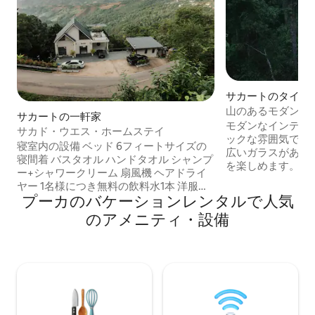
サカートのタイニ
山のあるモダンな
サカートの一軒家
ッド、ナン
モダンなインテリ
サカド・ウエス・ホームステイ
ックな雰囲気です。 前面と屋根の両
寝室内の設備 ベッド 6フィートサイズの
広いガラスがあります。 パノ
寝間着 バスタオル ハンドタオル シャンプ
を楽しめます。 静かでリラックスでき、
ー+シャワークリーム 扇風機 ヘアドライ
朝食付きサービス
ヤー 1名様につき無料の飲料水1本 洋服入
り、荷物を持って
プーカのバケーションレンタルで人気
れ ゴミ箱 ご宿泊の際にご利用いただける
す。 ナン空港か
もの 1.無料の食事2食、夕食-朝食、夕食
のアメニティ・設備
わずか1時間30分
（豚肉の鉄板焼きまたはしゃぶしゃ
設の前には駐車場
ぶ）、朝食 2.季節の果物 3.無料のティー
ン、給湯器、Wi-
セット、ドリップコーヒー、追加料金な
ます。 ベッドは柔らかく、ベッドリネン
しの無料サービス 4.無料のオバルトン、
は快適でぐっすり眠
コーヒー、ティッシュサービス 5.湯沸か
で管理されていま
し器 6.昼夜を問わずスカートビレッジの
景色を楽しめます。 7.宿泊施設を囲む自