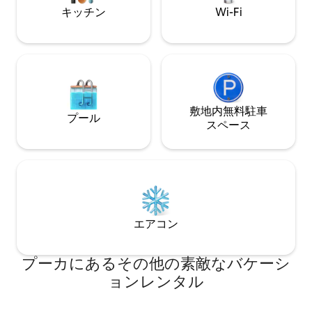
然を満喫できます。 8.朝、家の前で霧に
キッチン
Wi-Fi
出会うことができます（天候によって異
なります）。 9.家の前には4〜5台分の便
利な駐車スペースがあります。
敷地内無料駐⁠車
プール
ス⁠ペ⁠ー⁠ス
エアコン
プーカにあるその他の素敵なバケーシ
ョンレンタル