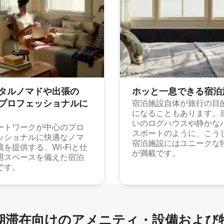
タルノマドや出⁠張⁠の
ホッと一⁠息⁠で⁠き⁠る宿⁠泊
⁠ロ⁠フ⁠ェ⁠ッ⁠シ⁠ョ⁠ナ⁠ル⁠に
宿泊施設自体が旅行の目
になることもあります。
いのログハウスや静かな
ートワークが中心のプロ
スボートのように、こう
ッショナルに快適なノマ
宿泊施設にはユニークな
境を提供する、Wi-Fiと仕
が満載です。
用スペースを備えた宿泊
です。
滞在向け⁠のア⁠メ⁠ニ⁠テ⁠ィ⁠・設⁠備⁠および