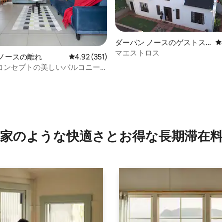
ダーバン ノースのゲストス
レ
イート
マエストロス
 ノースの離れ
レビュー351件、5つ星中4.92つ星の平均評価
4.92 (351)
コンセプトの美しいバルコニー
つ星中5つ星の平均評価
見えます
家のような快⁠適⁠さ⁠とお⁠得⁠な長⁠期⁠滞⁠在料