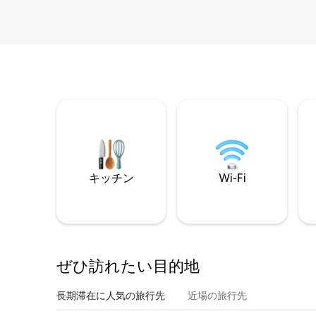
キッチン
Wi-Fi
ぜひ訪⁠れ⁠た⁠い目⁠的⁠地
長期滞在に人気の旅行先
近場の旅行先