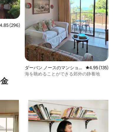
ビュー296件、5つ星中4.85つ星の平均評価
4.85 (296)
ダーバン ノースのマンショ
レビュー135件、5つ星
4.95 (135)
ン・アパート
海を眺めることができる郊外の静養地
⁠金