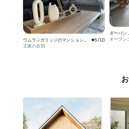
ダーバン
オープン
ウムランガリッジのマンション・
レビュー12件、5
5 (12)
から海が
アパート
王家の谷33
お