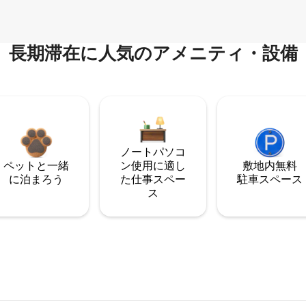
長期滞在に人気のアメニティ・設備
ノートパソコ
ペットと一緒
ン使用に適し
敷地内無料
に泊まろう
た仕事スペー
駐⁠車ス⁠ペ⁠ー⁠ス
ス