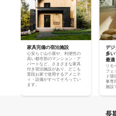
家具完備の宿⁠泊⁠施⁠設
デジ
多⁠いプ
心安らぐ山小屋や、利便性の
高い都市部のマンション・ア
最⁠適
パートなど、さまざまな家具
リモ
付き宿泊施設があり、どこも
フェ
普段お家で使用するアメニテ
ド環
ィ・設備がすべてそろってい
事専
ます。
施設
長期