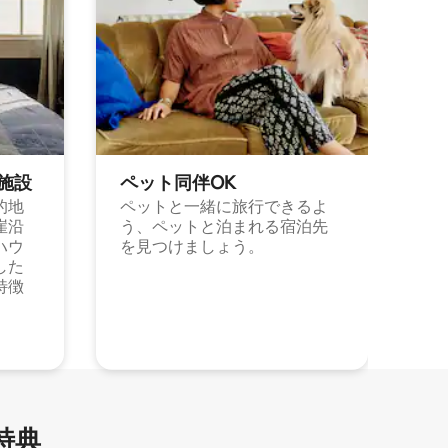
施⁠設
ペット同⁠伴OK
的地
ペットと一緒に旅行できるよ
崖沿
う、ペットと泊まれる宿泊先
ハウ
を見つけましょう。
した
特徴
特⁠典