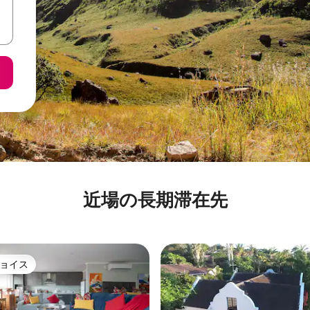
近場の長期滞在先
ョイス
ョイス