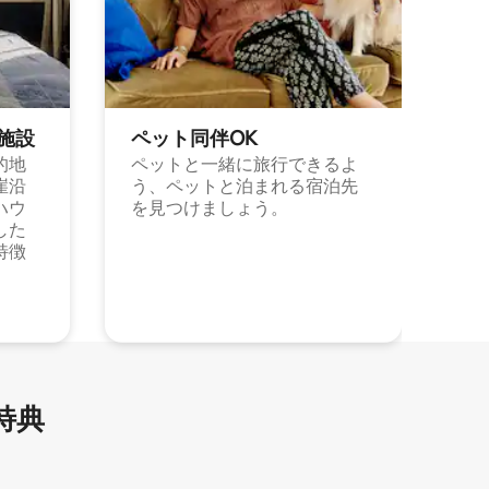
施⁠設
ペット同⁠伴OK
的地
ペットと一緒に旅行できるよ
崖沿
う、ペットと泊まれる宿泊先
ハウ
を見つけましょう。
した
特徴
特⁠典