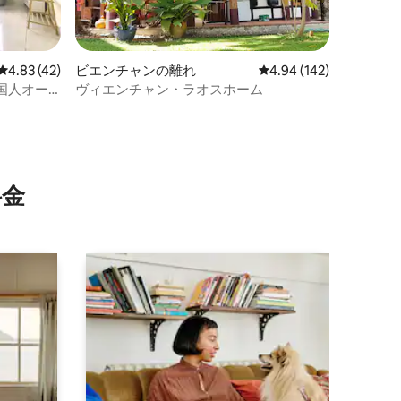
レビュー42件、5つ星中4.83つ星の平均評価
4.83 (42)
ビエンチャンの離れ
レビュー142件、5つ星
4.94 (142)
国人オー
ヴィエンチャン・ラオスホーム
⁠金