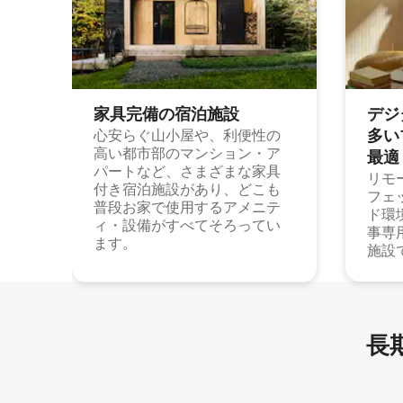
家具完備の宿⁠泊⁠施⁠設
デジ
多⁠いプ
心安らぐ山小屋や、利便性の
高い都市部のマンション・ア
最⁠適
パートなど、さまざまな家具
リモ
付き宿泊施設があり、どこも
フェ
普段お家で使用するアメニテ
ド環
ィ・設備がすべてそろってい
事専
ます。
施設
長期