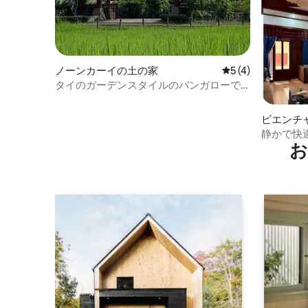
ノーンカーイの土の家
レビュー4件、5
5 (4)
タイのガーデンスタイルのバンガローで
快適に過ごす
ビエンチ
静かで快適
お
働く人た