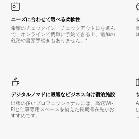
ニーズに合わせて選べる柔軟性
希望のチェックイン・チェックアウト日を選ん
で、オンラインで簡単に予約できる上、追加の
義務や書類手続きもありません。*
デジタルノマド⁠に最⁠適⁠なビ⁠ジ⁠ネ⁠ス⁠向⁠け宿⁠泊⁠施⁠設
出張の多いプロフェッショナルには、高速Wi-
Fiと仕事専用スペースを備えた長期滞在先がお
すすめです。