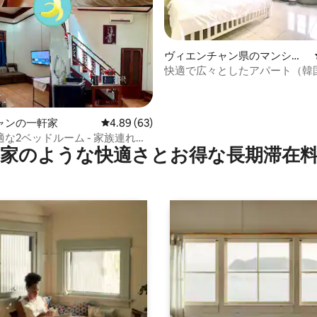
ヴィエンチャン県のマンショ
ン・アパート
快適で広々としたアパート（韓
つ星中5つ星の平均評価
ナー）2階
ャンの一軒家
レビュー63件、5つ星中4.89つ星の平均評価
4.89 (63)
な2ベッドルーム - 家族連れや
家のような快⁠適⁠さ⁠とお⁠得⁠な長⁠期⁠滞⁠在料
ちに人気