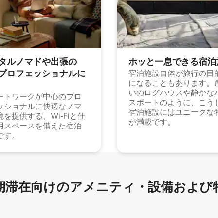
タルノマドや出⁠張⁠の
ホッと一⁠息⁠で⁠き⁠る宿⁠泊
⁠ロ⁠フ⁠ェ⁠ッ⁠シ⁠ョ⁠ナ⁠ル⁠に
宿泊施設自体が旅行の目
になることもあります。
いのログハウスや静かな
ートワークが中心のプロ
スボートのように、こう
ッショナルに快適なノマ
宿泊施設にはユニークな
境を提供する、Wi-Fiと仕
が満載です。
用スペースを備えた宿泊
です。
滞在向け⁠のア⁠メ⁠ニ⁠テ⁠ィ⁠・設⁠備⁠および