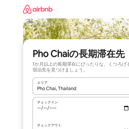
コ
ン
テ
ン
ツ
に
ス
キ
ッ
Pho Chaiの長期滞在先
プ
1か月以上の長期滞在にぴったりな、くつろげ
宿泊先を見つけましょう。
エリア
検索結果が表示されたら、上下の矢印キーを使っ
チェックイン
チェックアウト