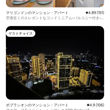
マリゴンドンのマンション・アパート
レビュー151件
4.89 (151)
空港近くのエレガントなコンドミニアム•バルコニー付き•
プール•CCLEX
ゲストチョイス
ゲストチョイス
ポブラシオンのマンション・アパート
レビュー106
4.9 (106)