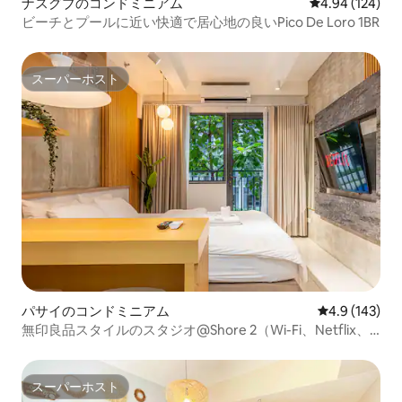
ナスグブのコンドミニアム
レビュー124件
4.94 (124)
ビーチとプールに近い快適で居心地の良いPico De Loro 1BR
スーパーホスト
スーパーホスト
パサイのコンドミニアム
レビュー143
4.9 (143)
無印良品スタイルのスタジオ@Shore 2（Wi-Fi、Netflix、
ゲーム付き）
スーパーホスト
スーパーホスト