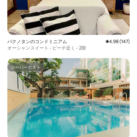
バクノタンのコンドミニアム
レビュー147件
4.98 (147)
オーシャンスイート - ビーチ近く - 2階
スーパーホスト
スーパーホスト