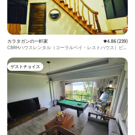
カラタガンの一軒家
レビュー239件
4.86 (239)
CBRHハウスレンタル（コーラルベイ・レストハウス）ビー
チフロント
ゲストチョイス
ゲストチョイス