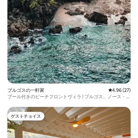
ブルゴスの一軒家
レビュー27件
4.96 (27)
プール付きのビーチフロントヴィラ | ブルゴス、ノース・シ
アルガオ
ゲストチョイス
ゲストチョイス