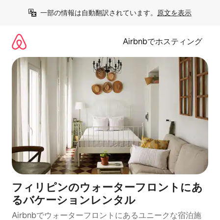
コ
一部の情報は自動翻訳されています。
原文を表示
ン
テ
ン
Airbnbでホスティング
ツ
に
ス
キ
ッ
プ
フィリピンのウォーターフロントにあ
るバケーションレンタル
Airbnbでウォーターフロントにあるユニークな宿泊施