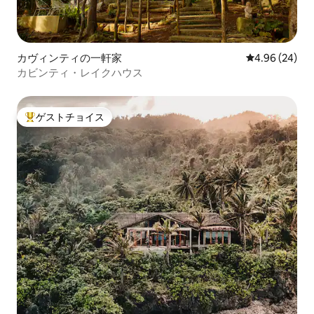
カヴィンティの一軒家
レビュー24件
4.96 (24)
カビンティ・レイクハウス
ゲストチョイス
大好評のゲストチョイスです。