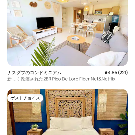
ナスグブのコンドミニアム
レビュー221件
4.86 (221)
新しく改装された2BR Pico De Loro Fiber Net&Netflix
ゲストチョイス
ゲストチョイス