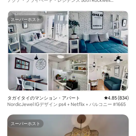
アクア・プライベート・レジデンス 50th Rockwell
FreePoolWiFi
スーパーホスト
スーパーホスト
タガイタイのマンション・アパート
レビュー834件
4.85 (834)
NordicJewel IGデザイン ps4 + Netflix + バルコニー #1665
スーパーホスト
スーパーホスト