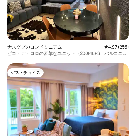
ナスグブのコンドミニアム
レビュー256件
4.97 (256)
ピコ・デ・ロロの豪華なユニット（200MBPS、バルコニー
付き）
ゲストチョイス
ゲストチョイス