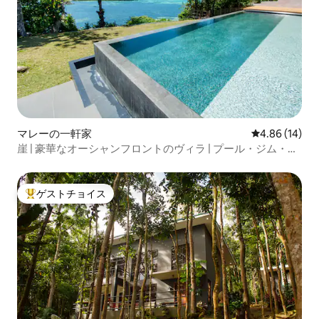
マレーの一軒家
レビュー14件
4.86 (14)
崖 | 豪華なオーシャンフロントのヴィラ | プール・ジム・サ
ウナ
ゲストチョイス
大好評のゲストチョイスです。