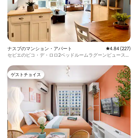
ナスブのマンション・アパート
レビュー227件
4.84 (227)
セビエのピコ・デ・ロロ2ベッドルームラグーンビュースイ
ート
ゲストチョイス
ゲストチョイス