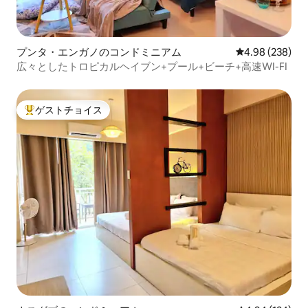
プンタ・エンガノのコンドミニアム
レビュー238件
4.98 (238)
広々としたトロピカルヘイブン+プール+ビーチ+高速WI-FI
ゲストチョイス
大好評のゲストチョイスです。