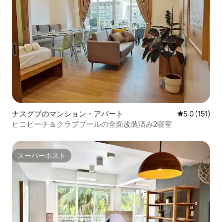
ナスグブのマンション・アパート
レビュー151
5.0 (151)
ピコビーチ＆クラブプールの全面改装済み2寝室
スーパーホスト
スーパーホスト