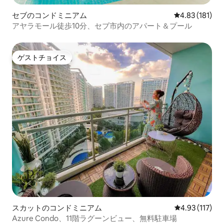
セブのコンドミニアム
レビュー181件
4.83 (181)
アヤラモール徒歩10分、セブ市内のアパート＆プール
ゲストチョイス
ゲストチョイス
スカットのコンドミニアム
レビュー117
4.93 (117)
Azure Condo、11階ラグーンビュー、無料駐車場