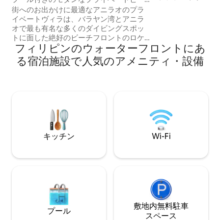
ルーム、 💖2トイ
チフロントのアニラオリゾート
街へのお出かけに最適なアニラオのプラ
💖キッチン、 
イベートヴィラは、バラヤン湾とアニラ
ブル、ビーチフロン
オで最も有名な多くのダイビングスポッ
なパーティー/ディス
トに面した絶好のビーチフロントのロケ
グリル材料/グリル
フィリピンのウォーターフロントにあ
ーションにあります。 私どものヴィラに
ーティー ビーチの
滞在すると、プライバシーが確保され、
る宿泊施設で人気のアメニティ・設備
グ/ダイビングが
ゆったり過ごせます。「Solitude
あり、良いサンゴ
Acacia」や「Casa Escondida」など、ア
す。👍 「💖我が家にいるような気分💖」
ニラオで最も定評のある数多くのリゾー
家族や友達に💖最
トの隣にあります。カヤック2台とシュノ
ーケル4台を無料でご利用いただけます。
ヴィラにはNetflixを備えたスマートテレ
ビがあります。Wi-Fiの速度は約80mbps
です。ご期待に沿えるよう、以下の説明
キッチン
Wi-Fi
をすべてお読みください！
敷地内無料駐⁠車
プール
ス⁠ペ⁠ー⁠ス