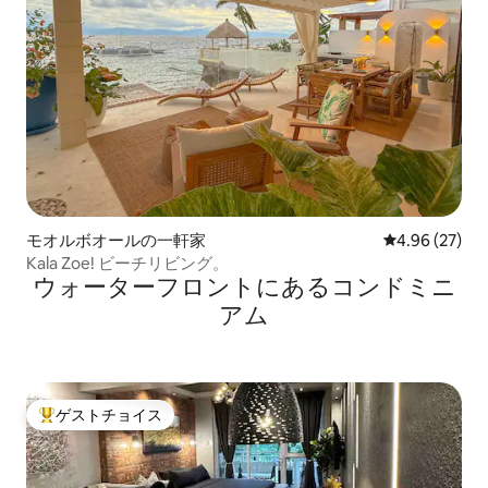
モオルボオールの一軒家
レビュー27件
4.96 (27)
Kala Zoe! ビーチリビング。
ウォーターフロントにあるコンドミニ
アム
ゲストチョイス
大好評のゲストチョイスです。