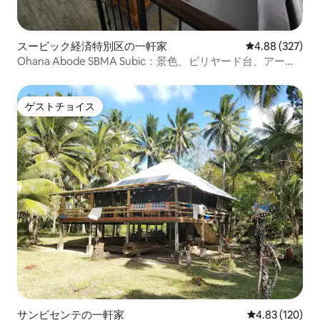
スービック経済特別区の一軒家
レビュー327件
4.88 (327)
Ohana Abode SBMA Subic：景色、ビリヤード台、アーケ
ード
ゲストチョイス
ゲストチョイス
サンビセンテの一軒家
レビュー120件
4.83 (120)