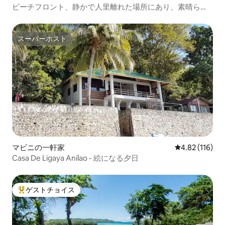
ビーチフロント、静かで人里離れた場所にあり、素晴らし
い景色です
スーパーホスト
スーパーホスト
マビニの一軒家
レビュー116件
4.82 (116)
Casa De Ligaya Anilao - 絵になる夕日
ゲストチョイス
大好評のゲストチョイスです。