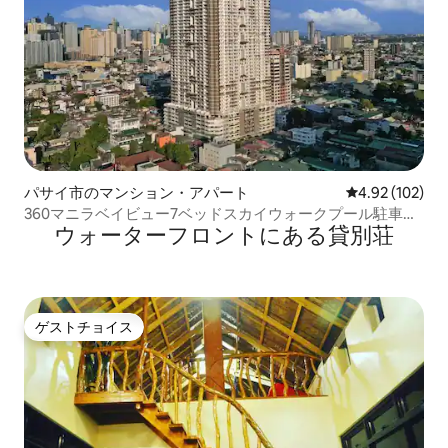
パサイ市のマンション・アパート
レビュー102件
4.92 (102)
360マニラベイビュー7ベッドスカイウォークプール駐車場
ウォーターフロントにある貸別荘
LRT
ゲストチョイス
ゲストチョイス