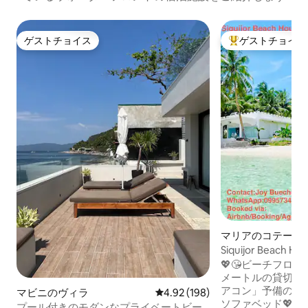
ゲストチョイス
ゲストチョイス
ゲストチョイス
大好評のゲストチ
マリアのコテージ
Siquijor Beac
ィラ）
💖😘ビーチフロント
メートルの貸切 
アコン」予備の電
マビニのヴィラ
レビュー198件、5つ星中4.92
4.92 (198)
ソファベッド💖2台
プール付きのモダンなプライベートビー