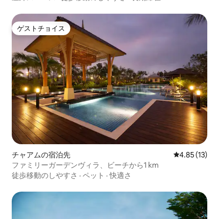
ゲストチョイス
ゲストチョイス
チャアムの宿泊先
レビュー13件
4.85 (13)
ファミリーガーデンヴィラ、ビーチから1 km
徒歩移動のしやすさ
·
ペット
·
快適さ