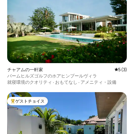
チャアムの一軒家
レビュー
5 (3)
パームヒルズゴルフのホアヒンプールヴィラ
就寝環境のクオリティ
·
おもてなし
·
アメニティ・設備
ゲストチョイス
大好評のゲストチョイスです。