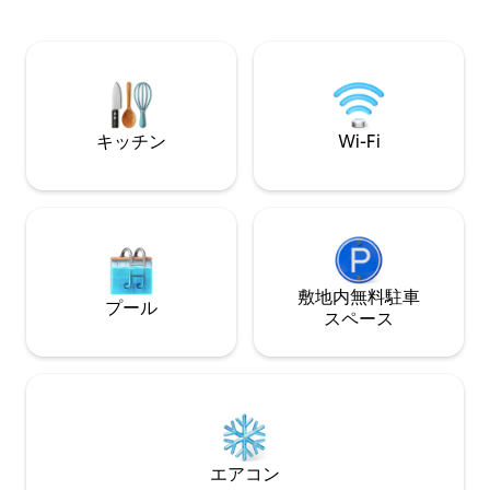
トテレビ、Youtubeから音楽を再生でき
ーグリル、プールサ
ます。 -ビリヤード台、海の景色 - 7 * 5メ
MbpsのWi-Fi：N
ートルの塩水プール - プレーンワン Seen
レビ、仕事に対応 ★「近くの多くの5つ
Spaceまでわずか5〜10分、ファミリーマ
星ホテルよりも良い
ートまで車で3分 - ホアヒンのトンネルま
お気にいりに登録
でわずか100メートル - ヴェネツィア・ホ
アヒンの向かい側 - 車で10〜15分で
キッチン
Wi-Fi
Huahin bluport、マーケットビレッジ、
Huahinナイトマーケット
敷地内無料駐⁠車
プール
ス⁠ペ⁠ー⁠ス
エアコン