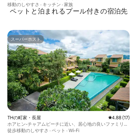
移動のしやすさ
·
キッチン
·
家族
ペットと泊まれるプール付きの宿泊先
スーパーホスト
スーパーホスト
THの町家・長屋
レビュー17件
4.88 (17)
ホアヒン-チャアムビーチに近い、居心地の良いファミリー
タウンハウス
徒歩移動のしやすさ
·
ペット
·
Wi-Fi