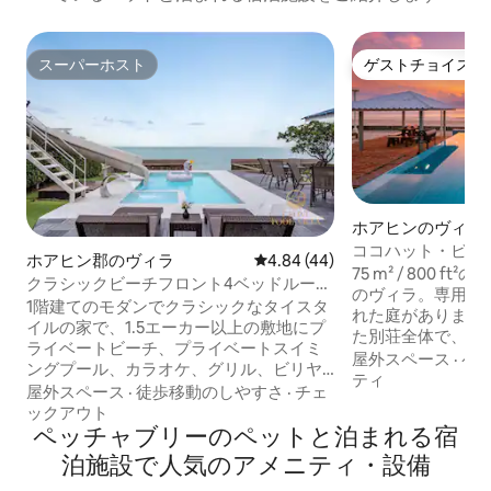
スーパーホスト
ゲストチョイス
スーパーホスト
ゲストチョイス
ホアヒンのヴィラ
ココハット・ビー
ホアヒン郡のヴィラ
レビュー44件、5つ星中4.84
4.84 (44)
宿泊可能|専用砂浜
75 m² / 800 
クラシックビーチフロント4ベッドルーム
のヴィラ。専用プ
（チャアム-フアヒン）
1階建てのモダンでクラシックなタイスタ
れた庭があります
イルの家で、1.5エーカー以上の敷地にプ
た別荘全体で、ゲ
ライベートビーチ、プライベートスイミ
があります。リゾ
屋外スペース
·
ペ
ングプール、カラオケ、グリル、ビリヤ
はありません。4
ティ
ード台があります。 - 大きなリビングル
屋外スペース
·
徒歩移動のしやすさ
·
チェ
ます。 ▪ 海に面した専用プール：水深
ーム、海の景色、プライベートビーチ、
ックアウト
1.7mで泳げる、
大きなソファ、快適な海辺の雰囲気 -グリ
ペッチャブリーのペットと泊まれる宿
ッド ▪ キングベ
ルとヨーロッパのキッチン、電気ストー
泊施設で人気のアメニティ・設備
台：2つの就寝エリ
ブ、フルキッチン用品 -カラオケ、スマー
ルキッチン（屋内