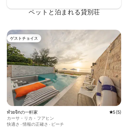
ペットと泊まれる貸別荘
ゲストチョイス
ゲストチョイス
ห้วยจิกの一軒家
レビュー
5 (5)
カーサ・リカ・フアヒン
快適さ
·
情報の正確さ
·
ビーチ