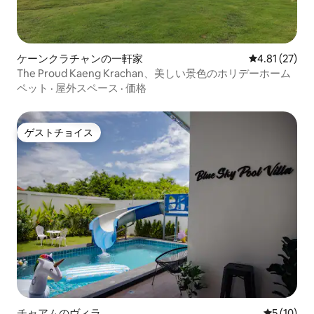
ケーンクラチャンの一軒家
レビュー27件
4.81 (27)
The Proud Kaeng Krachan、美しい景色のホリデーホーム
ペット
·
屋外スペース
·
価格
ゲストチョイス
ゲストチョイス
チャアムのヴィラ
レビュー1
5 (10)