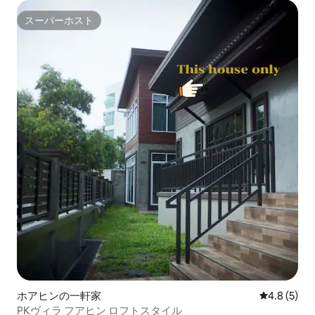
スーパーホスト
スーパーホスト
ホアヒンの一軒家
レビュー5
4.8 (5)
PKヴィラ フアヒン ロフトスタイル