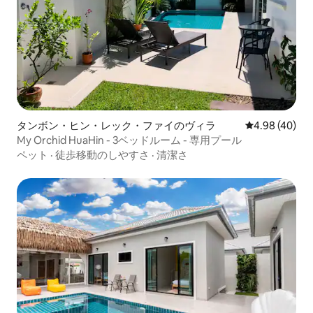
タンボン・ヒン・レック・ファイのヴィラ
レビュー40件
4.98 (40)
My Orchid HuaHin - 3ベッドルーム - 専用プール
ペット
·
徒歩移動のしやすさ
·
清潔さ