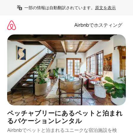
コ
一部の情報は自動翻訳されています。
原文を表示
ン
テ
ン
Airbnbでホスティング
ツ
に
ス
キ
ッ
プ
ペッチャブリーにあるペットと泊まれ
るバケーションレンタル
Airbnbでペットと泊まれるユニークな宿泊施設を検