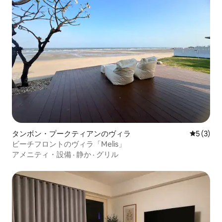
タンボン・プークティアンのヴィラ
レビュー
5 (3)
ビーチフロントのヴィラ「Melis」
アメニティ・設備
·
静か
·
グリル