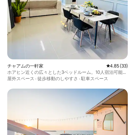
チャアムの一軒家
レビュー33件
4.85 (33)
ホアヒン近くの広々とした3ベッドルーム。10人宿泊可能。
ペット同伴可。
屋外スペース
·
徒歩移動のしやすさ
·
駐車スペース