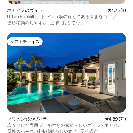
ホアヒンのヴィラ
レビュー4件
4.75 (4)
U Too Poolvilla、トラン市場の近くにある大きなヴィラ
徒歩移動のしやすさ
·
近隣
·
おもてなし
ゲストチョイス
ゲストチョイス
フワヒン郡のヴィラ
レビュー71件
4.89 (71)
広々とした専用プール付きの素晴らしいヴィラ - ホアヒン
屋外スペース
·
徒歩移動のしやすさ
·
長期滞在