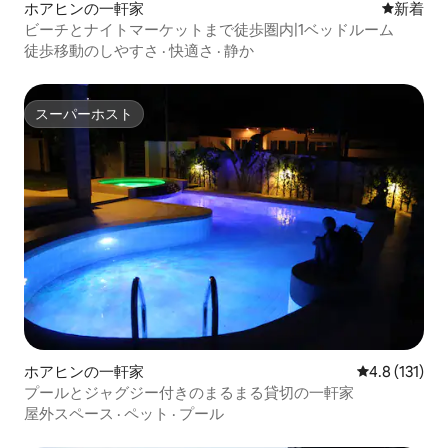
ホアヒンの一軒家
新しい宿
新着
ビーチとナイトマーケットまで徒歩圏内|1ベッドルーム
徒歩移動のしやすさ
·
快適さ
·
静か
スーパーホスト
スーパーホスト
ホアヒンの一軒家
レビュー131
4.8 (131)
プールとジャグジー付きのまるまる貸切の一軒家
屋外スペース
·
ペット
·
プール