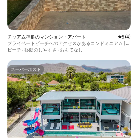
チャアム準群のマンション・アパート
レビュー
5 (4)
プライベートビーチへのアクセスがあるコンドミニアム | ペ
ットOK @ワヒン
ビーチ
·
移動のしやすさ
·
おもてなし
スーパーホスト
スーパーホスト