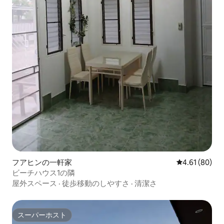
フアヒンの一軒家
レビュー80件
4.61 (80)
ビーチハウス1の隣
屋外スペース
·
徒歩移動のしやすさ
·
清潔さ
スーパーホスト
スーパーホスト