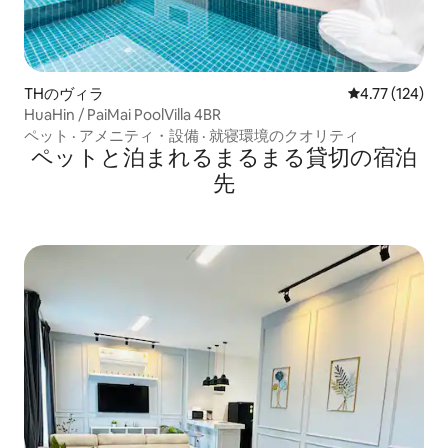
THのヴィラ
レビュー124件
4.77 (124)
HuaHin / PaiMai PoolVilla 4BR
ペット
·
アメニティ・設備
·
就寝環境のクオリティ
ペットと泊まれるまるまる貸切の宿泊
先