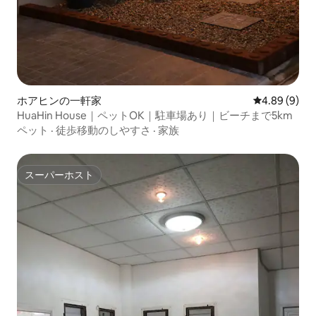
ホアヒンの一軒家
レビュー9件
4.89 (9)
HuaHin House｜ペットOK｜駐車場あり｜ビーチまで5km
ペット
·
徒歩移動のしやすさ
·
家族
スーパーホスト
スーパーホスト