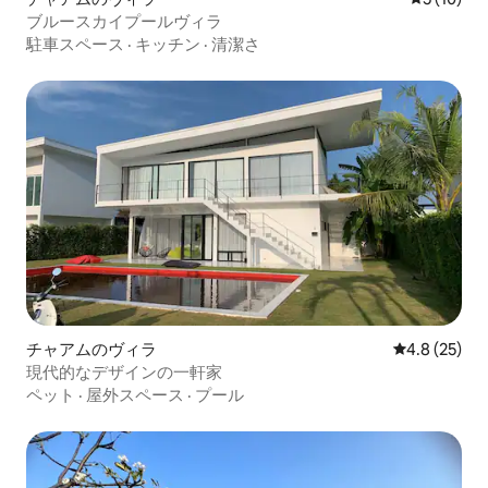
ブルースカイプールヴィラ
駐車スペース
·
キッチン
·
清潔さ
チャアムのヴィラ
レビュー25
4.8 (25)
現代的なデザインの一軒家
ペット
·
屋外スペース
·
プール