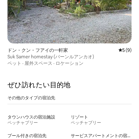
ドン・クン・フアイの一軒家
レビュー
5 (9)
Suk Samer homestay (バーンルアンカオ)
ペット
·
屋外スペース
·
ロケーション
ぜひ訪⁠れ⁠た⁠い目⁠的⁠地
その他のタ⁠イ⁠プ⁠の宿⁠泊⁠先
タウンハウスの宿泊施設
リゾート
ペッチャブリー
ペッチャブリー
プール付きの宿泊先
サービスアパートメントの宿泊施設