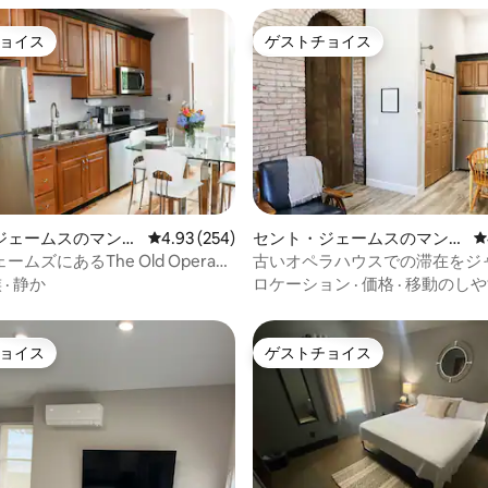
ョイス
ゲストチョイス
ョイス
ゲストチョイス
中4.94つ星の平均評価
ジェームスのマンシ
レビュー254件、5つ星中4.93つ星の平均評価
4.93 (254)
セント・ジェームスのマンシ
レ
パート
ョン・アパート
ムズにあるThe Old Opera
古いオペラハウスでの滞在をジ
の宿泊先
に残そう
族
·
静か
ロケーション
·
価格
·
移動のしや
ョイス
ゲストチョイス
ョイス
ゲストチョイス