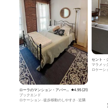
セント・
ン・アパ
マラメッ
ロケーシ
ローラのマンション・アパー
レビュー21件、5つ星中
4.95 (21)
ト
ブックエンド
ロケーション
·
徒歩移動のしやすさ
·
近隣