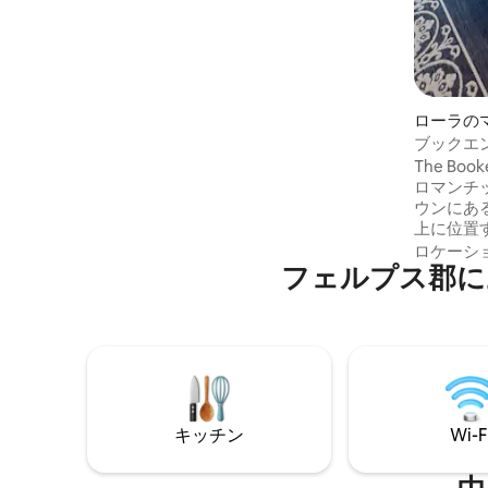
付きナイフブロックセット、リネン/シー
ツ、掛け布団セット、枕、マットレスパ
ッド、タオル、アイロン/アイロン台、専
用駐車場、LR： 2 50インチ薄型テレビ/1
30インチミリタリークリーニング
standards.MONTHLY+DISCOUNTS
ローラの
ト
ブックエ
The Bo
ロマンチックなロ
ウンにあ
上に位置す
の景色を
ロケーシ
フェルプス郡に
スパイア
ショップ
あり、ミズー
数分のこ
ィンテー
っぱいで
「Bookm
ラフトカ
キッチン
Wi-F
クサー、
す。