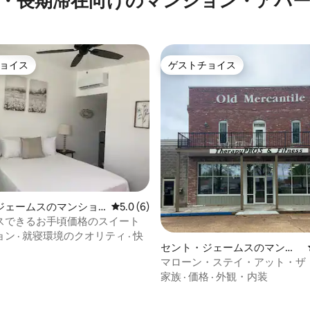
・長期滞在向けのマンション・アパ
ョイス
ゲストチョイス
ョイス
ゲストチョイス
4.96つ星の平均評価
ジェームスのマンショ
レビュー6件、5つ星中5.0つ星の平均評価
5.0 (6)
ート
スできるお手頃価格のスイート
ョン
·
就寝環境のクオリティ
·
快
セント・ジェームスのマンシ
ョン・アパート
マローン・ステイ・アット・ザ
ド・マーカンタイル
家族
·
価格
·
外観・内装