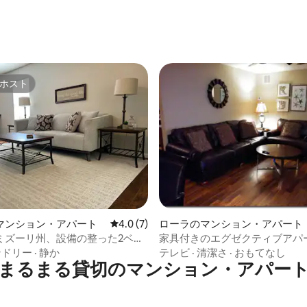
ホスト
ホスト
4.33つ星の平均評価
マンション・アパート
レビュー7件、5つ星中4.0つ星の平均評価
4.0 (7)
ローラのマンション・アパート
ミズーリ州、設備の整った2ベッ
家具付きのエグゼクティブアパ
ルーム、ユニットC
2バスルームの豪華なお部屋
ンドリー
·
静か
テレビ
·
清潔さ
·
おもてなし
まるまる貸切のマンション・アパー