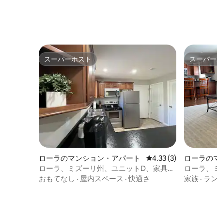
スーパーホスト
スーパー
スーパーホスト
スーパー
ローラのマンション・アパート
レビュー3件、5つ星中
4.33 (3)
ローラの
ローラ、ミズーリ州、ユニットD、家具付
ローラ、
き2ベッド2バス
ド2バス
おもてなし
·
屋内スペース
·
快適さ
家族
·
ラ