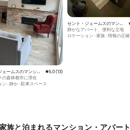
セント・ジェームスのマンシ
ョン・アパート
静かなアパート、便利な立地
ロケーション
·
家族
·
情報の正確
ジェームスのマンショ
レビュー13件、5つ星中5.0つ星の平均評価
5.0 (13)
ート
クの森林都市に滞在
ョン
·
静か
·
駐車スペース
4.95つ星の平均評価
家族と泊まれるマンション・アパー