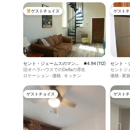
ゲストチョイス
ゲストチ
大好評のゲストチョイスです。
ゲストチ
セント・ジェームスのマンシ
レビュー112件、5つ星
4.94 (112)
セント・
ョン・アパート
ョン・ア
旧オペラハウスでのDellaの滞在
セントジェー
House
ロケーション
·
価格
·
キッチン
価格
·
家
ゲストチョイス
ゲストチ
ゲストチョイス
ゲストチ