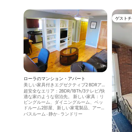
ゲストチ
ゲストチ
ローラのマンション・アパート
美しい家具付きエグゼクティブ2 BDRアパ
ート
超安全なエリア：2BDR/1BTh/3テレビ/快
適な家のような宿泊先。 新しい家具：リ
ビングルーム、ダイニングルーム、ベッ
ドルーム2部屋、新しい家電製品、アート
ワーク、家庭用品/キッチン用品、食器/食
バスルーム
·
静か
·
ランドリー
器類（107ピース/18/10重量）、調理器具
ステンレス鋼（Cuisinart）、ガラス製品/
コーヒーメーカー、トースター、まな板