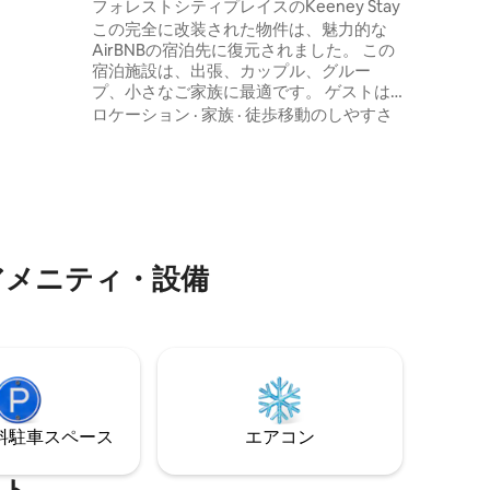
ョン・アパート
フォレストシティプレイスのKeeney Stay
oric
Famous B
この完全に改装された物件は、魅力的な
で、高級レス
まで徒歩圏
AirBNBの宿泊先に復元されました。 この
す。
まで車で
宿泊施設は、出張、カップル、グルー
プ、小さなご家族に最適です。 ゲストは
歴史あるセント・ジェームズにあるこの3
ロケーション
·
家族
·
徒歩移動のしやすさ
ベッドルームアパートでの滞在を楽しむ
ことができます。 ジェームズ、ルート66
に隣接。 この宿泊施設は、地元のお気に
入りのRich 's Famous Burgers、Historic
Johnnie' s Bar、Jitter Beansまで徒歩圏内
で、高級レストランのSybil' sまで車ですぐ
です。
アメニティ・設備
⁠車ス⁠ペ⁠ー⁠ス
エアコン