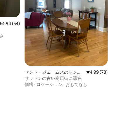
レビュー54件、5つ星中4.94つ星の平均評価
4.94 (54)
さ
セント・ジェームスのマンシ
レビュー78件、5つ星
4.99 (78)
ョン・アパート
サットンの古い商店街に滞在
価格
·
ロケーション
·
おもてなし
ト