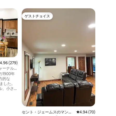
ゲストチョイス
ゲスト
ゲストチョイス
ゲスト
ビュー279件、5つ星中4.96つ星の平均評価
4.96 (279)
セント・
ョン・ア
ャーナル
セントジェ
House
1900年
オザーク
力的な
代の建物
りました。
AirB
ル、小さ
この宿泊
な家族に最適です
価格
·
ロ
かな1ベッ
ェームズ
しむこと
ートでの
ト66に隣
ジェーム
セント・ジェームスのマンシ
レビュー70件、5つ星
4.94 (70)
気に入り
施設は、地