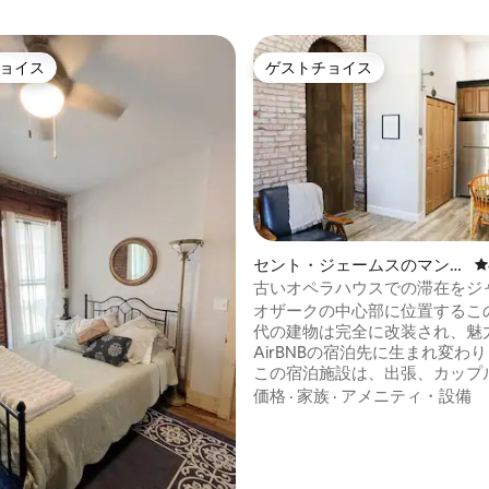
ョイス
ゲストチョイス
ョイス
ゲストチョイス
セント・ジェームスのマンシ
レ
ョン・アパート
古いオペラハウスでの滞在をジ
に残そう
オザークの中心部に位置するこの
代の建物は完全に改装され、魅
AirBNBの宿泊先に生まれ変わ
この宿泊施設は、出張、カップ
なご家族に最適です。 ゲストは、歴史あ
価格
·
家族
·
アメニティ・設備
るセント・ジェームズにある静
ドルームアパートでの滞在を楽
ができます。 ジェームズ、ルー
接。 この宿泊施設は、地元のお