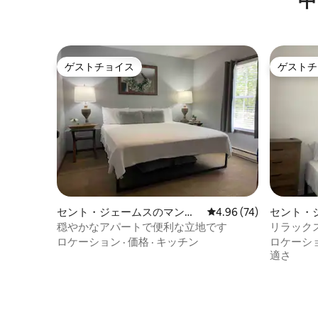
中
ゲストチョイス
ゲストチ
ゲストチョイス
ゲストチ
セント・ジェームスのマンシ
レビュー74件、5つ星中
4.96 (74)
セント・
ョン・アパート
ン・アパ
穏やかなアパートで便利な立地です
リラック
ロケーション
·
価格
·
キッチン
ロケーシ
適さ