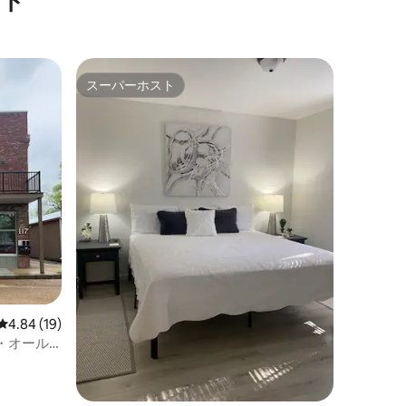
ート
スーパーホスト
スーパーホスト
レビュー19件、5つ星中4.84つ星の平均評価
4.84 (19)
・オール