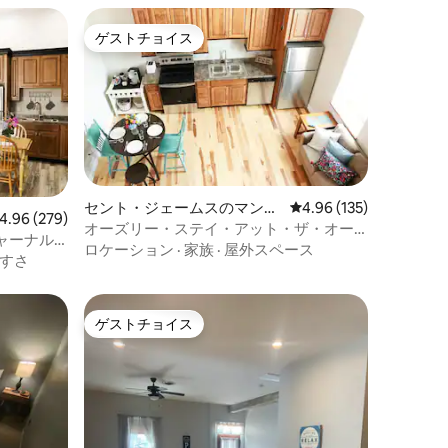
ゲストチョイス
ゲストチョイス
セント・ジェームスのマンシ
レビュー135件、5つ星
4.96 (135)
ビュー279件、5つ星中4.96つ星の平均評価
4.96 (279)
ョン・アパート
オーズリー・ステイ・アット・ザ・オー
ャーナル
ルド・オペラハウス
ロケーション
·
家族
·
屋外スペース
すさ
ゲストチョイス
ゲストチョイス