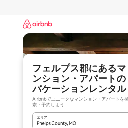
コ
ン
テ
ン
ツ
に
ス
キ
ッ
プ
フェルプス郡にあるマ
ンション・アパートの
バケーションレンタル
Airbnbでユニークなマンション・アパートを
索・予約しよう
エリア
検索結果が表示されたら、上下の矢印キーを使っ