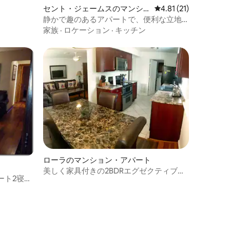
セント・ジェームスのマンシ
レビュー21件、5つ星
4.81 (21)
ョン・アパート
静かで趣のあるアパートで、便利な立地
です
家族
·
ロケーション
·
キッチン
ローラのマンション・アパート
美しく家具付きの2BDRエグゼクティブア
ート2寝室
パートメント
ト