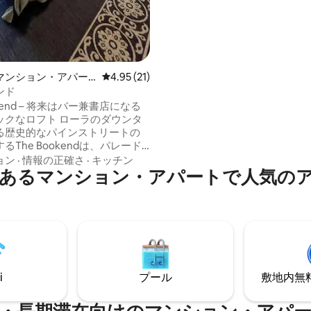
のRich 's Famous Burgers、Hist
Johnnie' s Barまで徒歩圏内
トランのSybil'sまで車ですぐで
マンション・アパー
レビュー21件、5つ星中4.95つ星の平均評価
4.95 (21)
ンド
okend – 将来はバー兼書店になる
フト ローラのダウンタ
る歴史的なパインストリートの
るThe Bookendは、パレード
楽しめる、ロマンタジーにイン
ョン
·
情報の正確さ
·
キッチン
あるマンション・アパートで人気の
された風変わりな隠れ家です。
やレストランからすぐの場所に
リS&TやPhelps Healthから
の2ベッドルームのロフトは、ヴ
ジの魅力と魅惑的な読み物でい
す。まもなく、階下に
ark This Bar」がオープンし、ク
クテル、ノンアルコールのエリ
i
プール
敷地内無料駐
そして文学の魔法をお届けしま