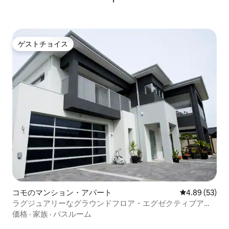
ゲストチョイス
ゲストチョイス
コモのマンション・アパート
レビュー53件
4.89 (53)
ラグジュアリーなグラウンドフロア・エグゼクティブアパ
ートメント・サウスパース
価格
·
家族
·
バスルーム