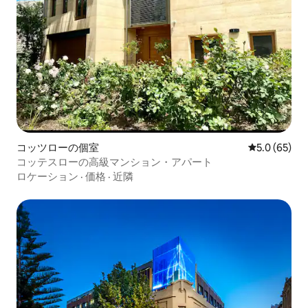
コッツローの個室
レビュー65
5.0 (65)
コッテスローの高級マンション・アパート
ロケーション
·
価格
·
近隣