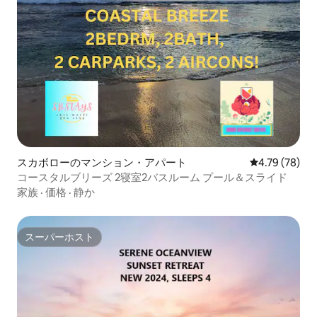
スカボローのマンション・アパート
レビュー78件
4.79 (78)
コースタルブリーズ 2寝室2バスルーム プール＆スライド
家族
·
価格
·
静か
スーパーホスト
スーパーホスト