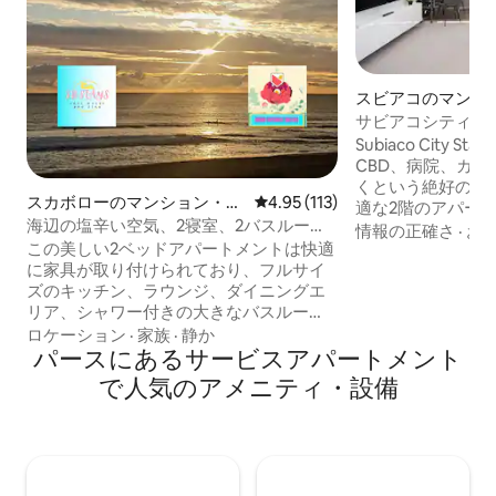
スビアコのマンシ
サビアコシティの宿
街、カフェ、病院
Subiaco City
CBD、病院、カ
くという絶好のロ
スカボローのマンション・ア
レビュー113件、5つ星中4.95
4.95 (113)
適な2階のアパートメン
パート
海辺の塩辛い空気、2寝室、2バスルー
ートメントには、
情報の正確さ
·
お
ム、オーシャンビュー！
この美しい2ベッドアパートメントは快適
のあるベッドルー
に家具が取り付けられており、フルサイ
室、設備の整った
ズのキッチン、ラウンジ、ダイニングエ
ルーム、テレビの
リア、シャワー付きの大きなバスルー
ングエリア、書斎
ム、ランドリー（洗濯機・乾燥機）が備
ムの間にあるプラ
ロケーション
·
家族
·
静か
わっています。 マスターベッドルームス
パースにあるサービスアパートメント
あります。無料の
イート！無料Wi-Fi、スマートテレビ。 レ
ヒーポッドをご用意し
で人気のアメニティ・設備
ストラン、ショップ、ビーチまで徒歩圏
医療滞在、都市で
内（25 ～ 50 m）。 ウェストビーチラグ
ーンには、人気のスライドがあるリゾー
トプール（温水ではありません）があり
ます。大型車用の駐車場1台分がありま