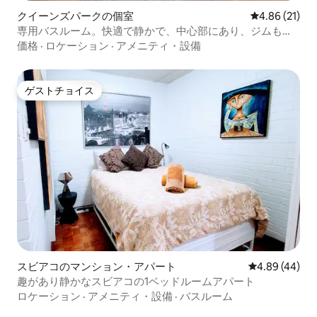
クイーンズパークの個室
レビュー21件
4.86 (21)
専用バスルーム。快適で静かで、中心部にあり、ジムもあ
ります。
価格
·
ロケーション
·
アメニティ・設備
ゲストチョイス
ゲストチョイス
スビアコのマンション・アパート
レビュー44件
4.89 (44)
趣があり静かなスビアコの1ベッドルームアパート
ロケーション
·
アメニティ・設備
·
バスルーム