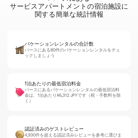
サ⁠ー⁠ビ⁠ス⁠ア⁠パ⁠ー⁠ト⁠メ⁠ン⁠ト⁠の宿⁠泊⁠施⁠設⁠に
関⁠す⁠る簡⁠単⁠な統⁠計⁠情⁠報
バケーションレ⁠ン⁠タ⁠ル⁠の合⁠計⁠数
パースにある80件のバケーションレンタルをチェ
ックしましょう
1泊あたりの最⁠低⁠宿⁠泊⁠料⁠金
パースにあるバケーションレンタルの最低宿泊料
金は、1泊あたり¥6,312 JPYです（税・手数料を除
く）
認証済みのゲ⁠ス⁠ト⁠レ⁠ビ⁠ュ⁠ー
4,930件を超える認証済みレビューを参考に選びま