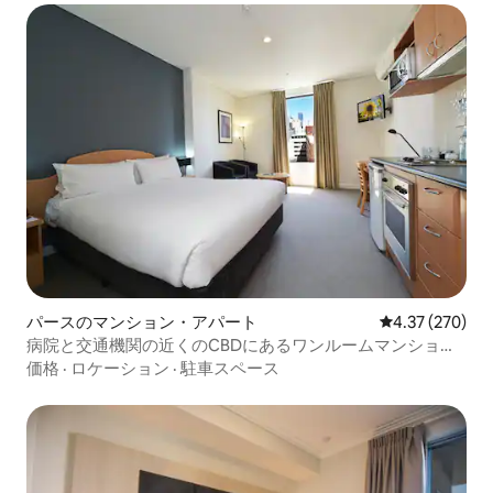
パースのマンション・アパート
レビュー270件
4.37 (270)
病院と交通機関の近くのCBDにあるワンルームマンショ
ン・アパート
価格
·
ロケーション
·
駐車スペース