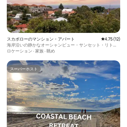
スカボローのマンション・アパート
レビュー12件
4.75 (12)
海岸沿いの静かなオーシャンビュー・サンセット・リトリ
ート
ロケーション
·
家族
·
眺め
スーパーホスト
スーパーホスト