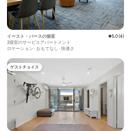
イースト・パースの個室
レビュー4
5.0 (4)
2寝室のサービスアパートメント
ロケーション
·
おもてなし
·
快適さ
ゲストチョイス
ゲストチョイス