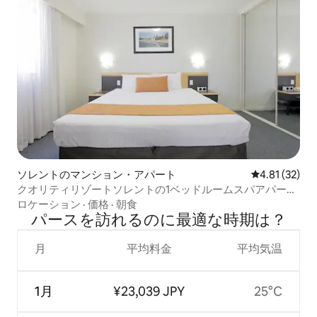
ソレントのマンション・アパート
レビュー32件
4.81 (32)
クオリティリゾートソレントの1ベッドルームスパアパート
メント
ロケーション
·
価格
·
朝食
パースを訪⁠れ⁠るの⁠に最⁠適⁠な時⁠期⁠は⁠？
月
平均料金
平均気温
1月
¥23,039 JPY
25°C