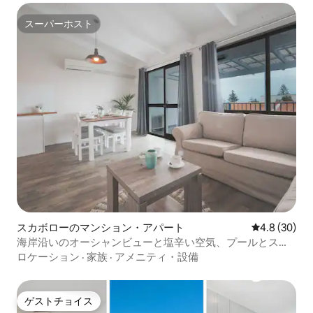
スーパーホスト
スーパーホスト
スカボローのマンション・アパート
レビュー30
4.8 (30)
海岸沿いのオーシャンビューと塩辛い空気、プールとスラ
イド付き
ロケーション
·
家族
·
アメニティ・設備
ゲストチョイス
ゲストチョイス