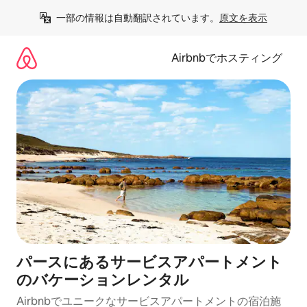
コ
一部の情報は自動翻訳されています。
原文を表示
ン
テ
ン
Airbnbでホスティング
ツ
に
ス
キ
ッ
プ
パースにあるサービスアパートメント
のバケーションレンタル
Airbnbでユニークなサービスアパートメントの宿泊施