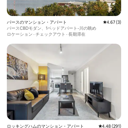
パースのマンション・アパート
レビュー3件
4.67 (3)
パースCBDモダン、1ベッドアパート-川の眺め
ロケーション
·
チェックアウト
·
長期滞在
ロッキングハムのマンション・アパート
レビュー291件
4.48 (291)