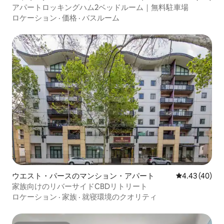
アパートロッキングハム2ベッドルーム｜無料駐車場
ロケーション
·
価格
·
バスルーム
ウエスト・パースのマンション・アパート
レビュー40件
4.43 (40)
家族向けのリバーサイドCBDリトリート
ロケーション
·
家族
·
就寝環境のクオリティ