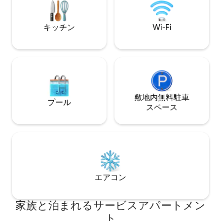
す。 スカボロービーチの浜辺は、家族み
んなで過ごすのに最適で、パースで最高
の浜辺で、清潔な白い砂浜と素晴らしい
キッチン
Wi-Fi
夕日が楽しめます。
敷地内無料駐⁠車
プール
ス⁠ペ⁠ー⁠ス
エアコン
家族と泊まれるサービスアパートメン
ト