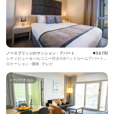
ノースブリッジのマンション・アパート
レビュー15
3.6 (15)
シティビュー＆バルコニー付きの2ベッドルームアパートメ
ント
ロケーション
·
価格
·
テレビ
スーパーホスト
スーパーホスト