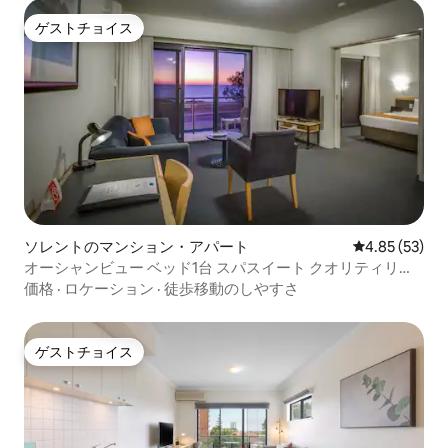
ゲストチョイス
ゲストチョイス
ソレントのマンション・アパート
レビュー53件
4.85 (53)
オーシャンビュー ベッド1台 スパスイート クオリティリゾ
ート ソレント
価格
·
ロケーション
·
徒歩移動のしやすさ
ゲストチョイス
ゲストチョイス