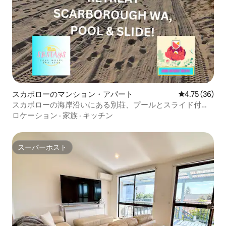
スカボローのマンション・アパート
レビュー36件
4.75 (36)
スカボローの海岸沿いにある別荘、プールとスライド付
き！
ロケーション
·
家族
·
キッチン
スーパーホスト
スーパーホスト