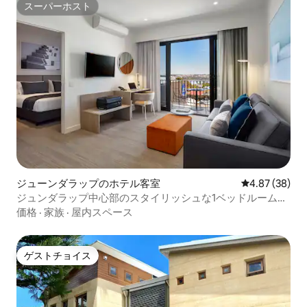
スーパーホスト
スーパーホスト
ジューンダラップのホテル客室
レビュー38件
4.87 (38)
ジュンダラップ中心部のスタイリッシュな1ベッドルームア
パート
価格
·
家族
·
屋内スペース
ゲストチョイス
ゲストチョイス