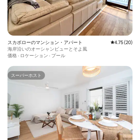
スカボローのマンション・アパート
レビュー20件
4.75 (20)
海岸沿いのオーシャンビューとそよ風
価格
·
ロケーション
·
プール
スーパーホスト
スーパーホスト