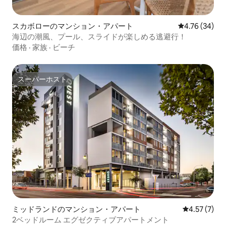
スカボローのマンション・アパート
レビュー34件
4.76 (34)
海辺の潮風、プール、スライドが楽しめる逃避行！
価格
·
家族
·
ビーチ
スーパーホスト
スーパーホスト
ミッドランドのマンション・アパート
レビュー7件
4.57 (7)
2ベッドルーム エグゼクティブアパートメント