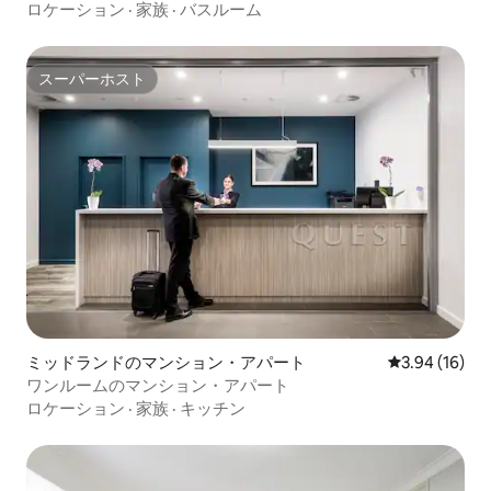
ロケーション
·
家族
·
バスルーム
スーパーホスト
スーパーホスト
ミッドランドのマンション・アパート
レビュー16件
3.94 (16)
ワンルームのマンション・アパート
ロケーション
·
家族
·
キッチン