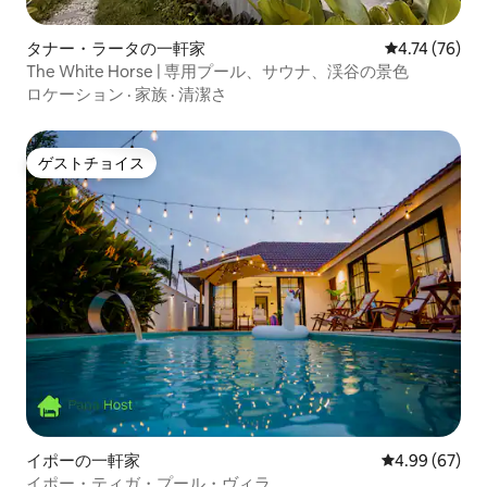
タナー・ラータの一軒家
レビュー76件
4.74 (76)
The White Horse | 専用プール、サウナ、渓谷の景色
ロケーション
·
家族
·
清潔さ
ゲストチョイス
ゲストチョイス
イポーの一軒家
レビュー67件
4.99 (67)
イポー・ティガ・プール・ヴィラ