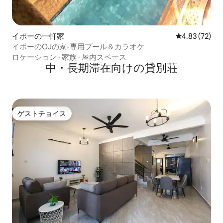
イポーの一軒家
レビュー72件
4.83 (72)
イポーのOJの家-専用プール＆カラオケ
ロケーション
·
家族
·
屋内スペース
中・長期滞在向けの貸別荘
ゲストチョイス
ゲストチョイス