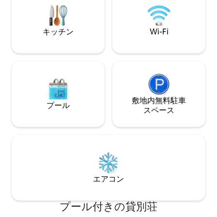
スターバックス＆マクドナルドまで7分
ら6分、スタジア
ポー空港、タンブ
KTM駅まで9分の
キッチン
Wi-Fi
敷地内無料駐⁠車
プール
ス⁠ペ⁠ー⁠ス
エアコン
プール付きの貸別荘