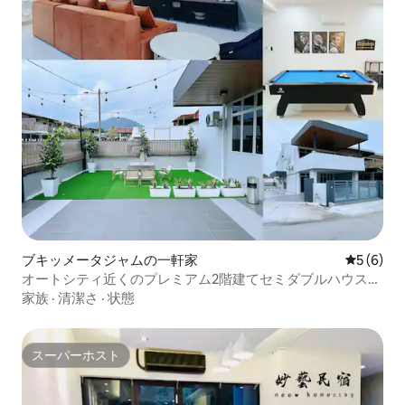
ブキッメータジャムの一軒家
レビュー
5 (6)
オートシティ近くのプレミアム2階建てセミダブルハウス
（12人用）
家族
·
清潔さ
·
状態
スーパーホスト
スーパーホスト