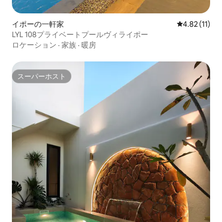
イポーの一軒家
レビュー11件
4.82 (11)
LYL 108プライベートプールヴィライポー
ロケーション
·
家族
·
暖房
スーパーホスト
スーパーホスト