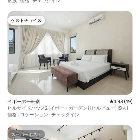
家族
·
価格
·
チェックイン
ゲストチョイス
ゲストチョイス
イポーの一軒家
レビュー49件
4.98 (49)
ヒルサイドハウス2 {イポー・ガーデン} {ヒルビュー} {9人}
価格
·
ロケーション
·
チェックイン
スーパーホスト
スーパーホスト