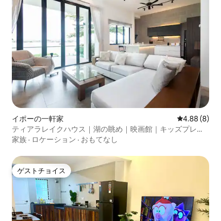
イポーの一軒家
レビュー8件
4.88 (8)
ティアラレイクハウス｜湖の眺め｜映画館｜キッズプレイ
グラウンド
家族
·
ロケーション
·
おもてなし
ゲストチョイス
ゲストチョイス