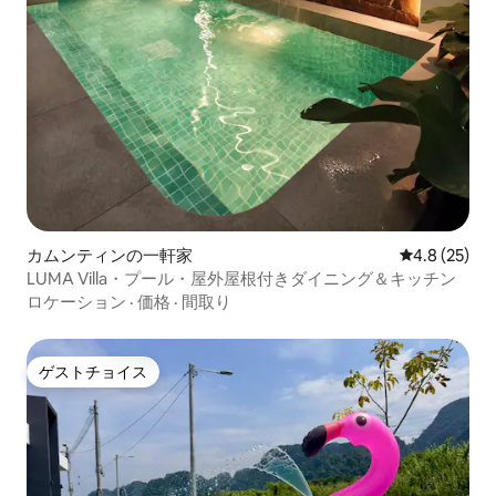
カムンティンの一軒家
レビュー25
4.8 (25)
LUMA Villa・プール・屋外屋根付きダイニング＆キッチン
ロケーション
·
価格
·
間取り
ゲストチョイス
ゲストチョイス