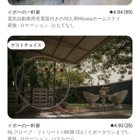
イポーの一軒家
レビュー99件
4.94 (99)
電気自動車用充電器付きの10人用Micasaホームステイ
家族
·
ロケーション
·
おもてなし
ゲストチョイス
ゲストチョイス
イポーの一軒家
レビュー25件
4.92 (25)
NLグローブ・リトリート | 4R3B 12人 | イポータウンまで15
分
家族
·
ロケーション
·
バスルーム