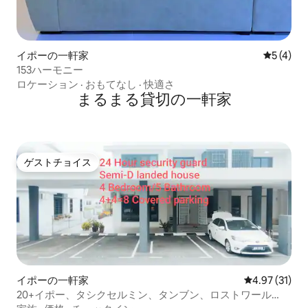
イポーの一軒家
レビュー
5 (4)
153ハーモニー
ロケーション
·
おもてなし
·
快適さ
まるまる貸切の一軒家
ゲストチョイス
ゲストチョイス
イポーの一軒家
レビュー31件
4.97 (31)
20+イポー、タシクセルミン、タンブン、ロストワール
ド、スイミングプール