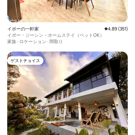
イポーの一軒家
レビュー351件
4.89 (351)
イポー・ジーシン・ホームステイ（ペットOK）
家族
·
ロケーション
·
間取り
ゲストチョイス
ゲストチョイス