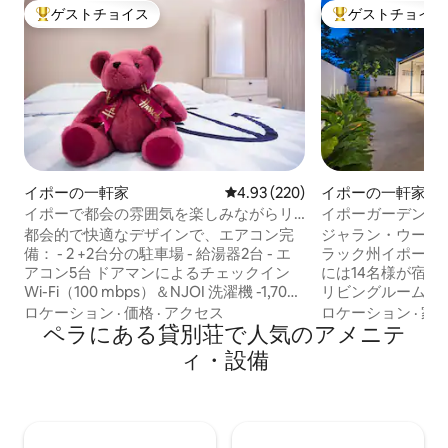
ゲストチョイス
ゲストチョイス
大好評のゲストチョイスです。
大好評のゲストチ
イポーの一軒家
レビュー220件、5つ星中4.93
4.93 (220)
イポーの一軒家
イポーで都会の雰囲気を楽しみながらリ
イポーガーデン 4R3
ラックスするステイケーション
イオンまで1分
都会的で快適なデザインで、エアコン完
ジャラン・ウー・
備： - 2 +2台分の駐車場 - 給湯器2台 - エ
ラック州イポーの宿泊施設 
アコン5台 ドアマンによるチェックイン
には14名様が宿
Wi-Fi（100 mbps）＆NJOI 洗濯機 -1,700
リビングルーム、
平方フィートの家（XL） 圧力水 -ヘアド
室（クイーンベッ
ロケーション
·
価格
·
アクセス
ロケーション
·
家
ライヤー2台 アイロン＆アイロン台 -タオ
ペラにある貸別荘で人気のアメニテ
2台）、車庫3台
ル6枚 バスルームの必需品 ・COWAY浄水
スペース、給湯器、
ィ・設備
器 興味深い場所と近くの場所： ポリウン
ビ、Netflix、
クオマール（Poli Ungku Omar）@ 5分 角
IHクッカー、洗
乐洞（ケクロットン洞窟）@ 15分 サンウ
っています。 居心地の良い快適なバケー
ェイ温泉まで25分 二奶巷（コンクービン
ションホームは、
ストリート）@ 20分 イポー空港まで10分
までわずか1分、