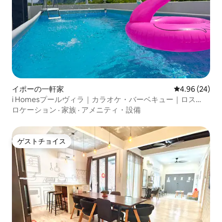
イポーの一軒家
レビュー24件
4.96 (24)
i Homesプールヴィラ｜カラオケ・バーベキュー｜ロス
ト・ワールド近く
ロケーション
·
家族
·
アメニティ・設備
ゲストチョイス
ゲストチョイス