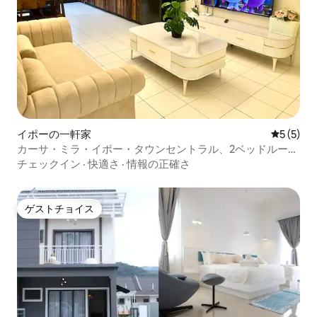
イポーの一軒家
レビュー
5 (5)
カーサ・ミラ・イポー・タウンセントラル、2ベッドルー
ム、6名様
チェックイン
·
快適さ
·
情報の正確さ
ゲストチョイス
ゲストチョイス