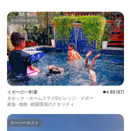
スーパーホスト
スーパーホスト
イポーの一軒家
レビュー87件
4.89 (87)
タセック・ホームステイDビレッジ・イポー
家族
·
価格
·
就寝環境のクオリティ
スーパーホスト
スーパーホスト