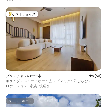
ゲストチョイス
大好評のゲストチョイスです。
ブリンチャンの一軒家
レビュー6
5 (66)
ホライゾンスイートホーム@（プレミアム和びさび）
ロケーション
·
家族
·
快適さ
スーパーホスト
スーパーホスト