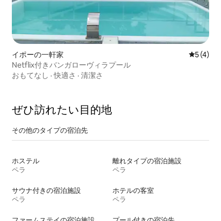
イポーの一軒家
レビュー
5 (4)
Netflix付きバンガローヴィラプール
おもてなし
·
快適さ
·
清潔さ
ぜひ訪⁠れ⁠た⁠い目⁠的⁠地
その他のタ⁠イ⁠プ⁠の宿⁠泊⁠先
ホステル
離れタイプの宿泊施設
ペラ
ペラ
サウナ付きの宿泊施設
ホテルの客室
ペラ
ペラ
ファームステイの宿泊施設
プール付きの宿泊先