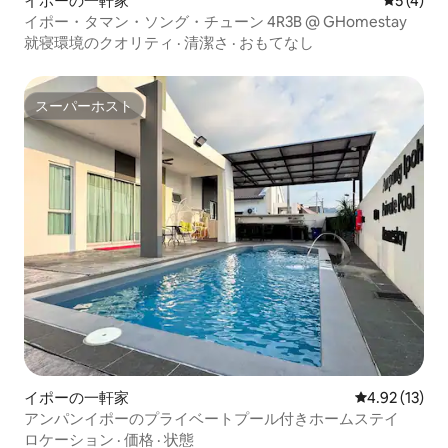
イポーの一軒家
レビュー
5 (4)
イポー・タマン・ソング・チューン 4R3B @ GHomestay
就寝環境のクオリティ
·
清潔さ
·
おもてなし
スーパーホスト
スーパーホスト
イポーの一軒家
レビュー13件
4.92 (13)
アンパンイポーのプライベートプール付きホームステイ
ロケーション
·
価格
·
状態