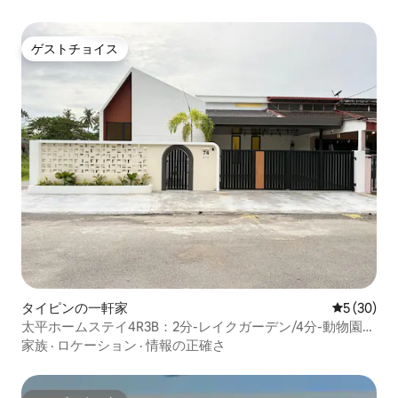
ゲストチョイス
ゲストチョイス
タイピンの一軒家
レビュー3
5 (30)
太平ホームステイ4R3B：2分-レイクガーデン/4分-動物園
Tpg
家族
·
ロケーション
·
情報の正確さ