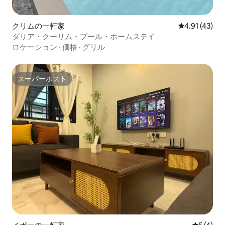
クリムの一軒家
レビュー43件
4.91 (43)
ダリア・クーリム・プール・ホームステイ
ロケーション
·
価格
·
グリル
スーパーホスト
スーパーホスト