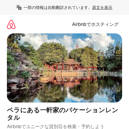
コ
一部の情報は自動翻訳されています。
原文を表示
ン
テ
ン
Airbnbでホスティング
ツ
に
ス
キ
ッ
プ
ペラにある一軒家のバケーションレン
タル
Airbnbでユニークな貸別荘を検索・予約しよう