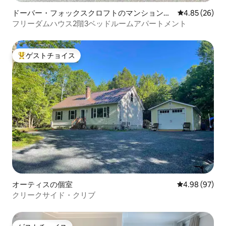
ドーバー・フォックスクロフトのマンション・
レビュー26件
4.85 (26)
アパート
フリーダムハウス2階3ベッドルームアパートメント
ゲストチョイス
大好評のゲストチョイスです。
オーティスの個室
レビュー97件
4.98 (97)
クリークサイド・クリブ