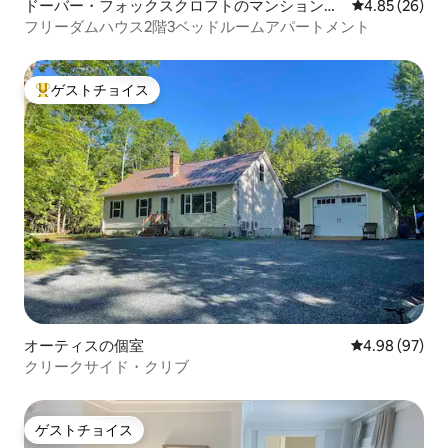
ドーバー・フォックスクロフトのマンション・
レビュー26件
4.85 (26)
アパート
フリーダムハウス2階3ベッドルームアパートメント
ゲストチョイス
大好評のゲストチョイスです。
オーティスの個室
レビュー97件
4.98 (97)
クリークサイド・クリブ
ゲストチョイス
ゲストチョイス