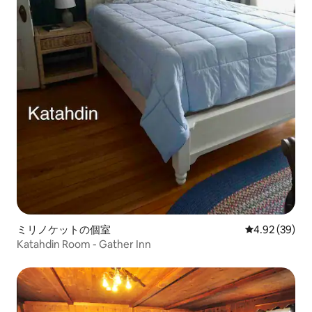
ミリノケットの個室
レビュー39件
4.92 (39)
Katahdin Room - Gather Inn