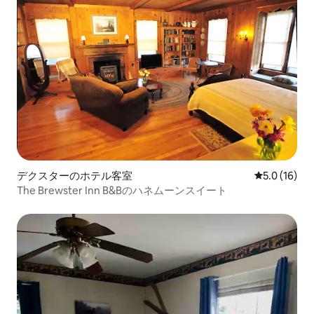
デクスターのホテル客室
レビュー16
5.0 (16)
The Brewster Inn B&Bのハネムーンスイート