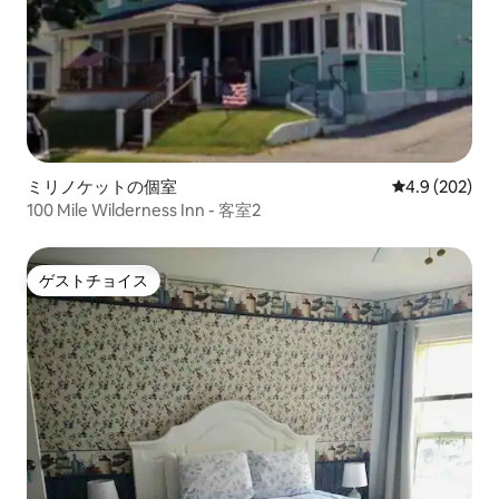
ミリノケットの個室
レビュー202
4.9 (202)
100 Mile Wilderness Inn - 客室2
ゲストチョイス
ゲストチョイス