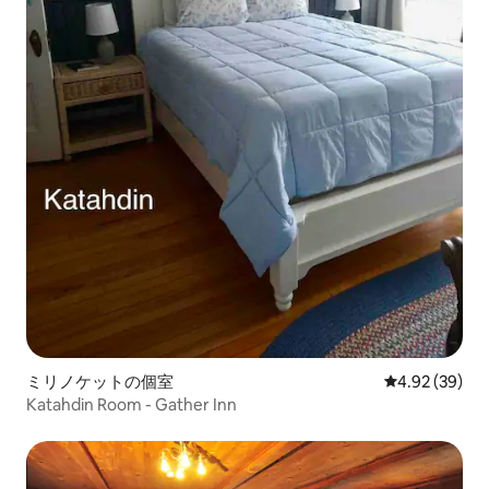
ミリノケットの個室
レビュー39件
4.92 (39)
Katahdin Room - Gather Inn