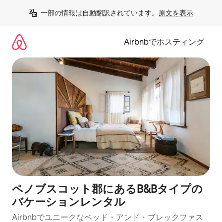
コ
一部の情報は自動翻訳されています。
原文を表示
ン
テ
ン
Airbnbでホスティング
ツ
に
ス
キ
ッ
プ
ペノブスコット郡にあるB&Bタイプの
バケーションレンタル
Airbnbでユニークなベッド・アンド・ブレックファス