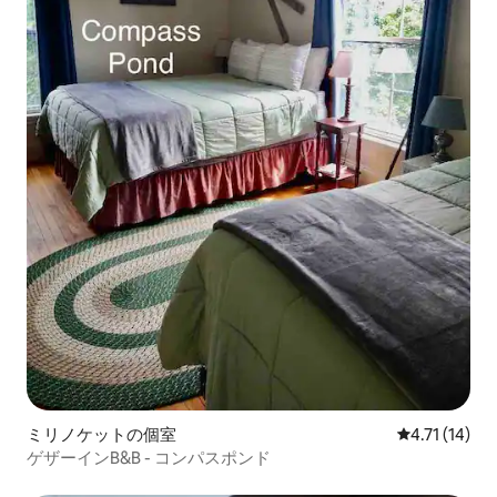
ミリノケットの個室
レビュー14件
4.71 (14)
ゲザーインB&B - コンパスポンド