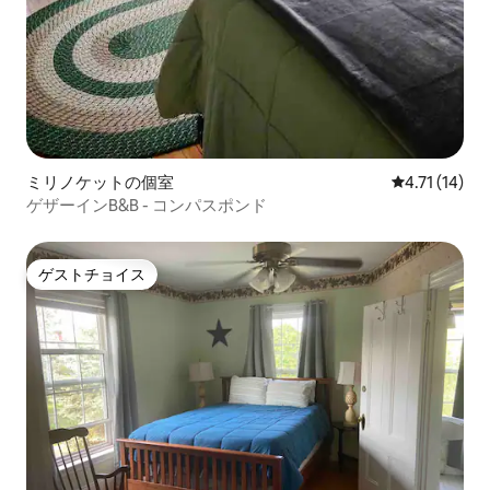
ミリノケットの個室
レビュー14件
4.71 (14)
ゲザーインB&B - コンパスポンド
ゲストチョイス
ゲストチョイス