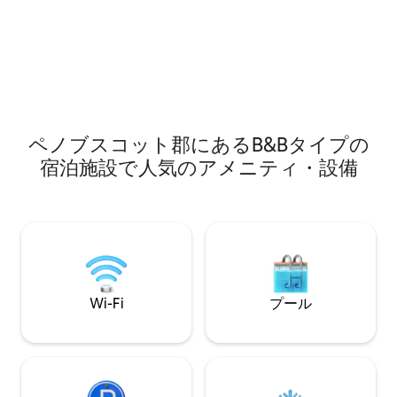
堪能できる場所からも徒歩数歩です。 Air
せがあります（そ
B&Bでも3号室、4号室、5号室をチェック
トイレもあります、笑） *この
してみてください。 メイン州での1日を楽
年に建てられたも
しんだ後にリラックスできる最高のスポ
準では急ですので
ットです！
ペノブスコット郡にあるB&Bタイプの
宿泊施設で人気のアメニティ・設備
Wi-Fi
プール