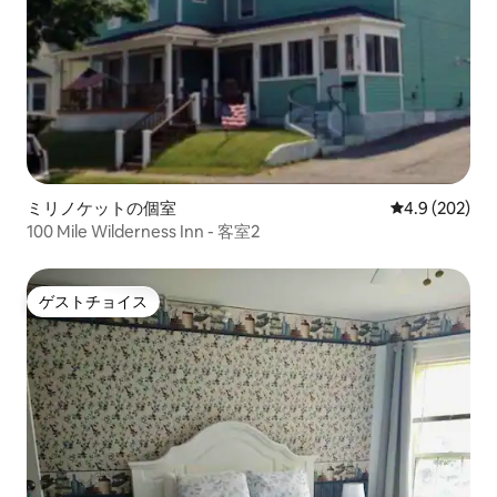
ミリノケットの個室
レビュー202
4.9 (202)
100 Mile Wilderness Inn - 客室2
ゲストチョイス
ゲストチョイス