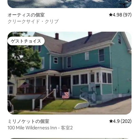
オーティスの個室
レビュー97件
4.98 (97)
クリークサイド・クリブ
ゲストチョイス
ゲストチョイス
ミリノケットの個室
レビュー202
4.9 (202)
100 Mile Wilderness Inn - 客室2