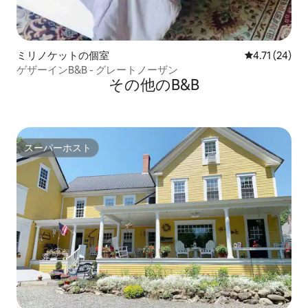
ミリノケットの個室
レビュー24件
4.71 (24)
ゲザーインB&B - グレートノーザン
その他のB&B
スーパーホスト
スーパーホスト