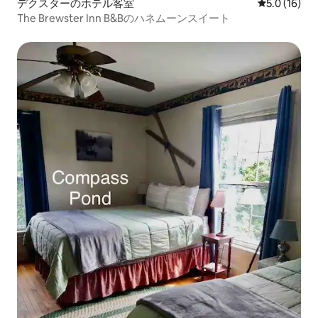
デクスターのホテル客室
レビュー16
5.0 (16)
The Brewster Inn B&Bのハネムーンスイート