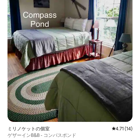
ミリノケットの個室
レビュー14件
4.71 (14)
ゲザーインB&B - コンパスポンド