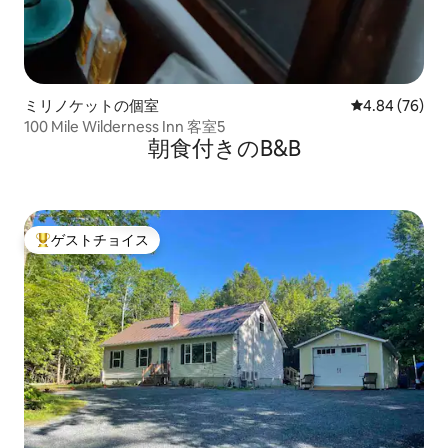
ミリノケットの個室
レビュー76件
4.84 (76)
100 Mile Wilderness Inn 客室5
朝食付きのB&B
ゲストチョイス
大好評のゲストチョイスです。