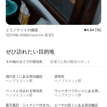
ミリノケットの個室
レビュー76件
4.84 (76)
100 Mile Wilderness Inn 客室5
ぜひ訪⁠れ⁠た⁠い目⁠的⁠地
その他のタ⁠イ⁠プ⁠の宿⁠泊⁠先
近場で人気の観光スポット
湖の近くにある宿泊施設
貸別荘
ペノブスコット郡
ペノブスコット郡
ペットと泊まれる宿泊先
ウォーターフロントにある宿泊施設
ペノブスコット郡
ペノブスコット郡
露天風呂・ジャグジー付きの宿泊施設
ビーチの近くにある宿泊施設