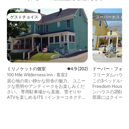
ゲストチョイス
スーパーホスト
ゲストチョイス
スーパーホスト
ミリノケットの個室
レビュー202件、5つ星中4.9
4.9 (202)
ドーバー・フォッ
トのマンション・
100 Mile Wilderness Inn - 客室2
フリーダムハウス
ートメント
居心地の良い静かな田舎の魅力。 ユニー
この3ベッドルー
クな照明やアンティークをお楽しみくだ
Freedom House B
さい。 専用駐車場から直接、雪ぞりや
ンハウスの2階にあります。
ATVを楽しめるITS（インターコネクティ
部屋にはクイーン
ング・トレイル・システム）へのアクセ
り、もう1部屋に
ス。 ダウンタウンのレストランやパブか
があります。アパ
ら徒歩2分以内ですが、静かなエリアにあ
ビ付きの快適なリ
ります。 バクスター州立公園から車でわ
の整ったキッチン
ずか20分、カタディン山の美しい景色を
ムには猫足の浴槽