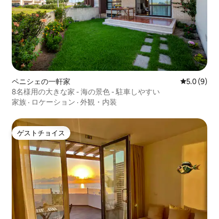
ペニシェの一軒家
レビュー9
5.0 (9)
8名様用の大きな家 - 海の景色 - 駐車しやすい
家族
·
ロケーション
·
外観・内装
ゲストチョイス
ゲストチョイス