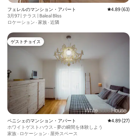
フェレルのマンション・アパート
レビュー63件
4.89 (63)
3月97 | テラス | Baleal Bliss
ロケーション
·
家族
·
近隣
ゲストチョイス
ゲストチョイス
ペニシェのマンション・アパート
レビュー27件
4.89 (27)
ホワイトゲストハウス - 夢の瞬間を体験しよう
家族
·
ロケーション
·
屋外スペース