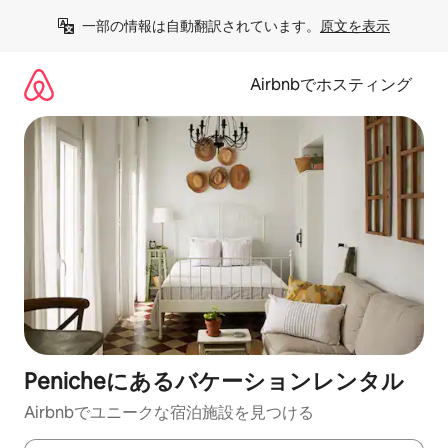
コ
一部の情報は自動翻訳されています。
原文を表示
ン
テ
ン
Airbnbでホスティング
ツ
に
ス
キ
ッ
プ
Penicheにあるバケーションレンタル
Airbnbでユニークな宿泊施設を見つける