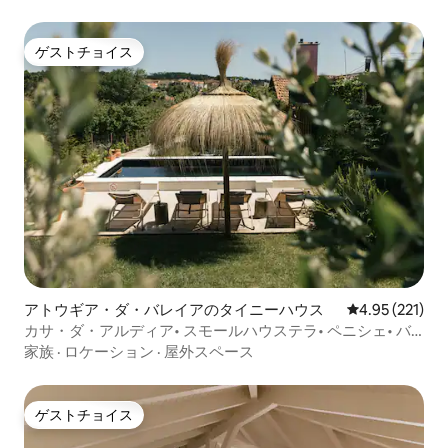
ゲストチョイス
ゲストチョイス
アトウギア・ダ・バレイアのタイニーハウス
レビュー221件
4.95 (221)
カサ・ダ・アルディア• スモールハウステラ• ペニシェ• バ
レアル
家族
·
ロケーション
·
屋外スペース
ゲストチョイス
ゲストチョイス