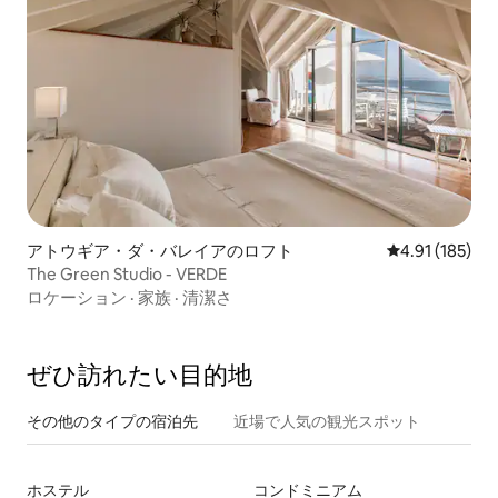
アトウギア・ダ・バレイアのロフト
レビュー185件
4.91 (185)
The Green Studio - VERDE
ロケーション
·
家族
·
清潔さ
ぜひ訪⁠れ⁠た⁠い目⁠的⁠地
その他のタ⁠イ⁠プ⁠の宿⁠泊⁠先
近場で人気の観光スポット
ホステル
コンドミニアム