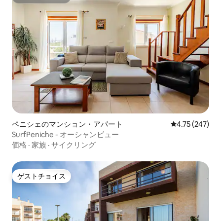
スーパーホスト
ペニシェのマンション・アパート
レビュー247件
4.75 (247)
SurfPeniche - オーシャンビュー
価格
·
家族
·
サイクリング
ゲストチョイス
ゲストチョイス