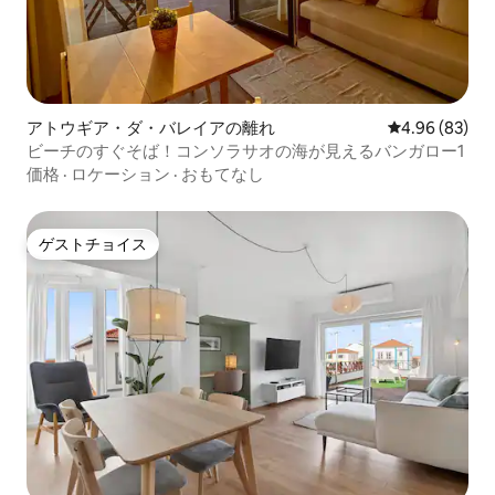
アトウギア・ダ・バレイアの離れ
レビュー83件
4.96 (83)
ビーチのすぐそば！コンソラサオの海が見えるバンガロー1
価格
·
ロケーション
·
おもてなし
ゲストチョイス
ゲストチョイス