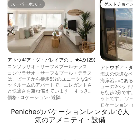
スーパーホスト
ゲストチョイス
スーパーホスト
ゲストチョイス
アトウギア・ダ・バレイアの
レビュー29件、5つ星中4.9
4.9 (29)
マンション・アパート
コンソラサオ・サーフ＆プールテラス
アトウギア・ダ・
コンソラサオ・サーフ＆プール・テラス
のマンション・ア
海辺の快適なペン
は、ビーチから徒歩5分のユニークな2ベ
海岸沿いにある素
ッドルームのアパートで、エレガントさ
ューの2ベッドル
と快適さを兼ね備えています。 すっきり
ら徒歩2分です。
としたモダンな建物にあるアパートは、
価格
·
ロケーション
·
近隣
ットです。 ソー
海岸風のスタイルで装飾されています。
適で、テラスは南
ロケーション
·
価
広々とした専用バルコニーには、屋外ソ
Penicheのバケーションレンタルで人
た日と素晴らしい
ファとダイニングエリアがあり、リラッ
です。月明かりも
気のアメニティ・設備
クスしたり、屋外で食事を楽しんだりす
とても静かなエリ
るのに最適です。ゲストは共用プールと
トラン、マーケッ
美しい夕日を楽しむことができます。 こ
す。 キッチンには、電子レンジ、電子オ
の地域で行われている建設作業の騒音が
ーブン、電子レン