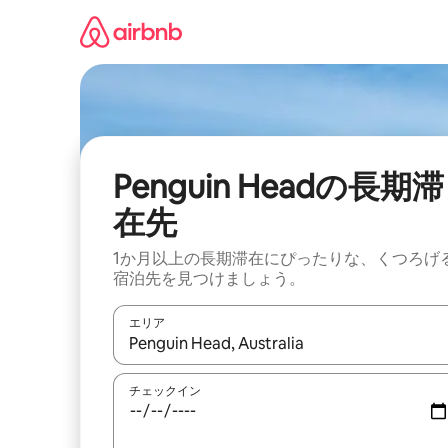
コ
ン
テ
ン
ツ
に
ス
キ
ッ
Penguin Headの長期滞
プ
在先
1か月以上の長期滞在にぴったりな、くつろげ
宿泊先を見つけましょう。
エリア
検索結果が表示されたら、上下の矢印キーを使っ
チェックイン