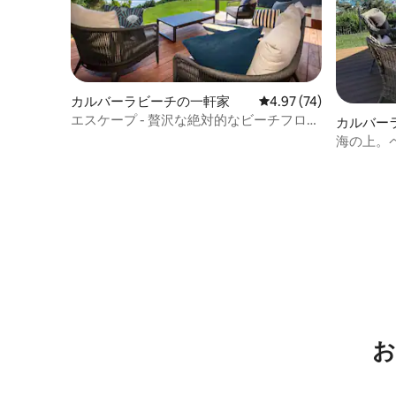
カルバーラビーチの一軒家
レビュー74件、5つ星中
4.97 (74)
エスケープ - 贅沢な絶対的なビーチフロン
カルバー
トのホリデーホーム
海の上。
い景色。
お