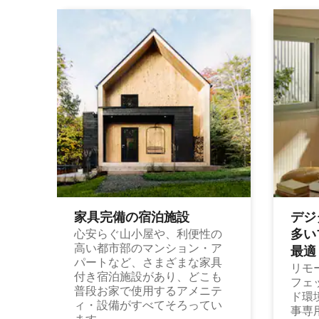
家具完備の宿⁠泊⁠施⁠設
デジ
多⁠いプ
心安らぐ山小屋や、利便性の
高い都市部のマンション・ア
最⁠適
パートなど、さまざまな家具
リモ
付き宿泊施設があり、どこも
フェ
普段お家で使用するアメニテ
ド環
ィ・設備がすべてそろってい
事専