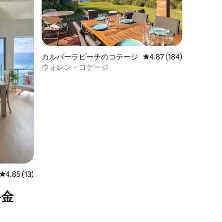
カルバーラビーチのコテージ
レビュー184件、5つ星
4.87 (184)
ウォレン・コテージ
レビュー13件、5つ星中4.85つ星の平均評価
4.85 (13)
⁠金