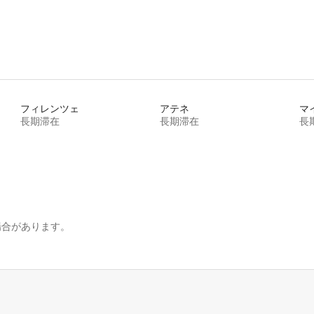
フィレンツェ
アテネ
マ
長期滞在
長期滞在
長
場合があります。