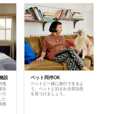
施⁠設
ペット同⁠伴OK
的地
ペットと一緒に旅行できるよ
崖沿
う、ペットと泊まれる宿泊先
ハウ
を見つけましょう。
した
特徴