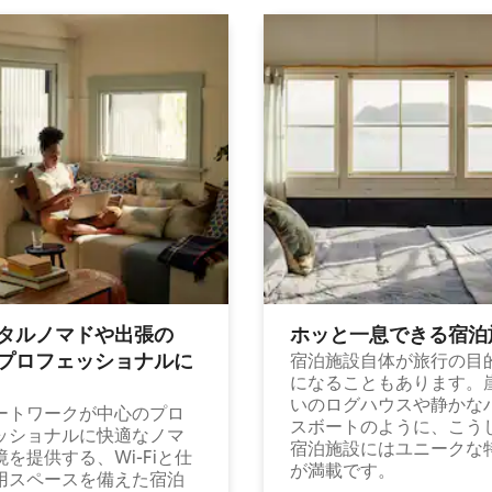
タルノマドや出⁠張⁠の
ホッと一⁠息⁠で⁠き⁠る宿⁠泊
⁠ロ⁠フ⁠ェ⁠ッ⁠シ⁠ョ⁠ナ⁠ル⁠に
宿泊施設自体が旅行の目
になることもあります。
いのログハウスや静かな
ートワークが中心のプロ
スボートのように、こう
ッショナルに快適なノマ
宿泊施設にはユニークな
境を提供する、Wi-Fiと仕
が満載です。
用スペースを備えた宿泊