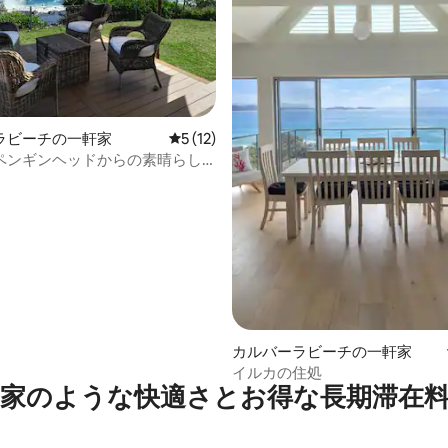
4.97つ星の平均評価
ラビーチの一軒家
レビュー12件、5つ星中5つ星の平均評価
5 (12)
ペンギンヘッドからの素晴らし
カルバーラビーチの一軒家
イルカの住処
家のような快⁠適⁠さ⁠とお⁠得⁠な長⁠期⁠滞⁠在料