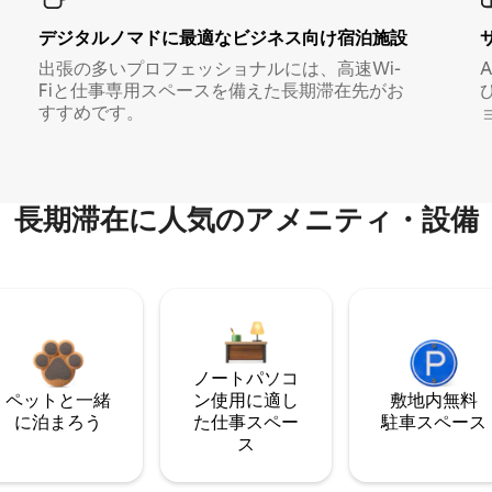
デジタルノマド⁠に最⁠適⁠なビ⁠ジ⁠ネ⁠ス⁠向⁠け宿⁠泊⁠施⁠設
出張の多いプロフェッショナルには、高速Wi-
Fiと仕事専用スペースを備えた長期滞在先がお
すすめです。
長期滞在に人気のアメニティ・設備
ノートパソコ
ペットと一緒
ン使用に適し
敷地内無料
に泊まろう
た仕事スペー
駐⁠車ス⁠ペ⁠ー⁠ス
ス