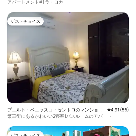
パート
アパートメント#1 ラ・ロカ
ゲストチョイス
ゲストチョイス
プエルト・ペニャスコ・セントロのマンショ
レビュー86件
4.91 (86)
ン・アパート
繁華街にあるかわいい2寝室1バスルームのアパート
ゲストチョイス