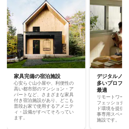
家具完備の宿⁠泊⁠施⁠設
デジタルノマド
多⁠いプ⁠ロ⁠フ⁠ェ⁠
心安らぐ山小屋や、利便性の
高い都市部のマンション・ア
最⁠適
パートなど、さまざまな家具
リモートワーク
付き宿泊施設があり、どこも
フェッショナル
普段お家で使用するアメニテ
ド環境を提供する
ィ・設備がすべてそろってい
事専用スペース
ます。
施設です。