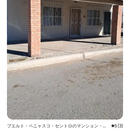
プエルト・ペニャスコ・セントロのマンション・ア
レビュー
5 (3)