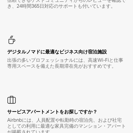
信頼できるゲストコミュニティからのレビューを確認で
き、24時間365日対応のサポートも付いています。
デジタルノマド⁠に最⁠適⁠なビ⁠ジ⁠ネ⁠ス⁠向⁠け宿⁠泊⁠施⁠設
出張の多いプロフェッショナルには、高速Wi-Fiと仕事
専用スペースを備えた長期滞在先がおすすめです。
サービスアパートメントをお探しですか？
Airbnbには、人員配置や転勤時の宿泊先、および社宅
としての利用に最適な家具完備のマンション・アパート
が掲載されています。