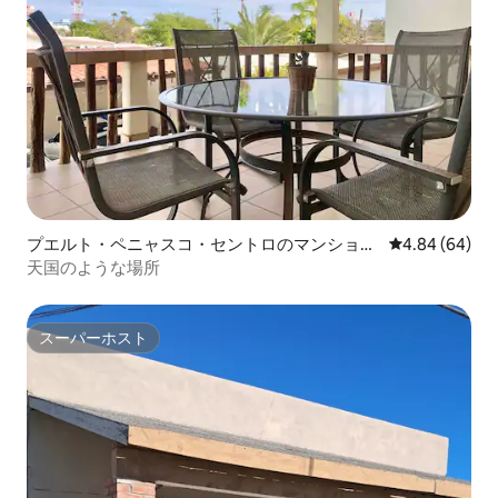
プエルト・ペニャスコ・セントロのマンショ
レビュー64件
4.84 (64)
ン・アパート
天国のような場所
スーパーホスト
スーパーホスト