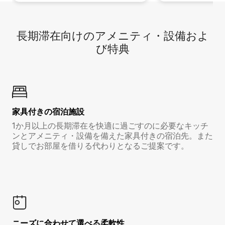
長期滞在向け⁠のア⁠メ⁠ニ⁠テ⁠ィ⁠・設⁠備⁠およ
び特⁠典
家具付き⁠の宿⁠泊⁠施⁠設
1か月以上の長期滞在を快適に過ごすのに必要なキッチ
ンとアメニティ・設備を備えた家具付きの宿泊先。また
貸しでお部屋を借りる代わりとなるご提案です。
ニーズに合わせて選べる柔軟性