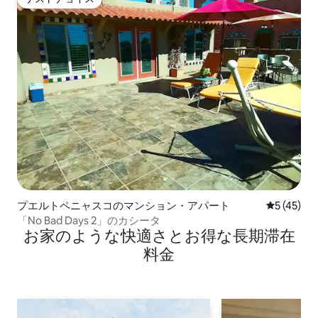
ゲストチョイス
プエルトペニャスコのマンション・アパート
レビュー4
5 (45)
「No Bad Days 2」のカシータ
お家のような快⁠適⁠さ⁠とお⁠得⁠な長⁠期⁠滞⁠在
料⁠金