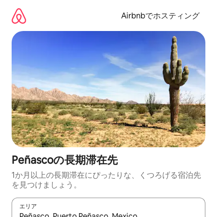
コ
ン
Airbnbでホスティング
テ
ン
ツ
に
ス
キ
ッ
プ
Peñascoの長期滞在先
1か月以上の長期滞在にぴったりな、くつろげる宿泊先
を見つけましょう。
エリア
検索結果が表示されたら、上下の矢印キーを使って移動するか、