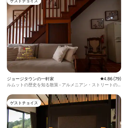
ゲストチョイス
ゲストチョイス
ジョージタウンの一軒家
レビュー79件
4.86 (79)
ルムットの歴史を知る散策 - アルメニアン・ストリートの
アートとカフェ
ゲストチョイス
ゲストチョイス