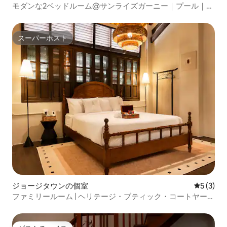
モダンな2ベッドルーム@サンライズガーニー｜プール｜ジ
ム｜無料駐車場
スーパーホスト
スーパーホスト
ジョージタウンの個室
レビュー
5 (3)
ファミリールーム | ヘリテージ・ブティック・コートヤー
ド・ホーム