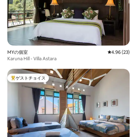
MYの個室
レビュー23件
4.96 (23)
Karuna Hill - Villa Astara
ゲストチョイス
大好評のゲストチョイスです。