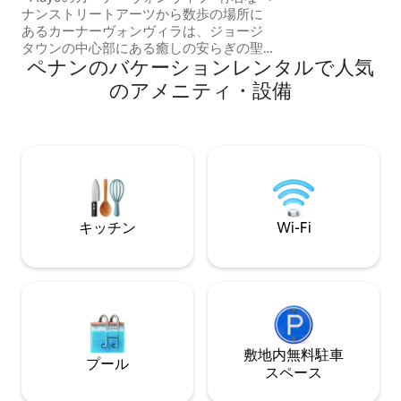
ガーニー、ストレ
ナンストリートアーツから数歩の場所に
ス・ハイパーマー
あるカーナーヴォンヴィラは、ジョージ
タウンの中心部にある癒しの安らぎの聖
ペナンのバケーションレンタルで人気
域にゲストをお迎えします。 過去に静か
に敬意を表しながら、現代的なライフス
のアメニティ・設備
タイルに合うように慎重に修復され、再
利用されたこの3ベッドルームのデザイナ
ーヴィラは、ペナンの伝統的な家の建築
物で生活を体験したい方に最適です。
Aayu Homesは、Robb Report
Malaysia、Conde Nast Traveller、
Vogue、Tatler Asiaでも紹介されていま
す。
キッチン
Wi-Fi
敷地内無料駐⁠車
プール
ス⁠ペ⁠ー⁠ス