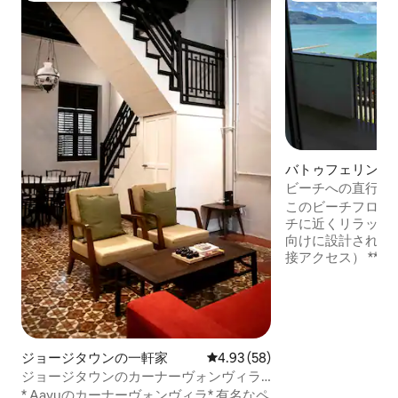
バトゥフェリンギ
ン・アパート
ビーチへの直行路
@ By The Sea B07
このビーチフロン
チに近くリラック
向けに設計されて
接アクセス） **ハウスルールをお読みい
ただくか、予約前
い。最大6名様（お子様を含
内には、幅広いレ
店、スターバック
ンイレブン、手頃
ジョージタウンの一軒家
レビュー58件、5つ星中4.93
4.93 (58)
などがあります。 
テーマパークまで車
ジョージタウンのカーナーヴォンヴィラ
ウン・ヘリテージへ
にあるAAYUヘリテージホーム
* Aayuのカーナーヴォンヴィラ* 有名なペ