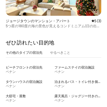
ジョージタウンのマンション・アパート
レビュー
5 (3)
5つ星の180度の海の景色が見えるコンドミニアム|日の出、
グルメの楽園
ぜひ訪⁠れ⁠た⁠い目⁠的⁠地
その他のタ⁠イ⁠プ⁠の宿⁠泊⁠先
やるべきこと
ビーチフロントの宿泊先
ファームステイの宿泊施設
ペナン
ペナン
タウンハウスの宿泊施設
泊まれるバス・トイレ付き個室
ペナン
ペナン
大邸宅・屋敷
露天風呂・ジャグジー付きの宿泊施設
ペナン
ペナン