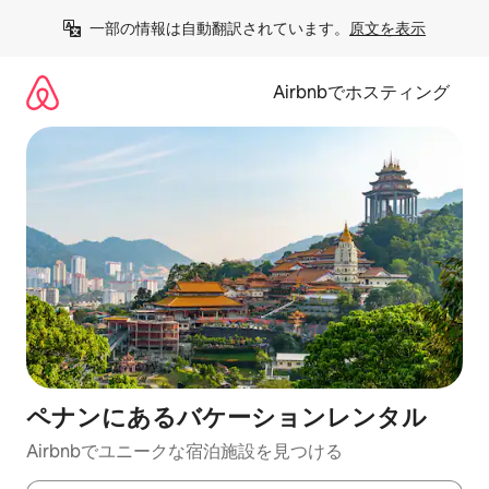
コ
一部の情報は自動翻訳されています。
原文を表示
ン
テ
ン
Airbnbでホスティング
ツ
に
ス
キ
ッ
プ
ペナンにあるバケーションレンタル
Airbnbでユニークな宿泊施設を見つける