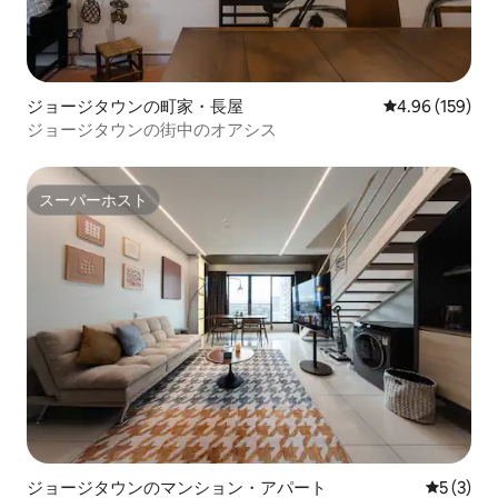
ジョージタウンの町家・長屋
レビュー159件
4.96 (159)
ジョージタウンの街中のオアシス
スーパーホスト
スーパーホスト
ジョージタウンのマンション・アパート
レビュー
5 (3)