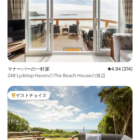
マナーバーの一軒家
レビュー374件
4.94 (374)
248 Lydstep HavenのThe Beach Houseの海辺
ゲストチョイス
大好評のゲストチョイスです。