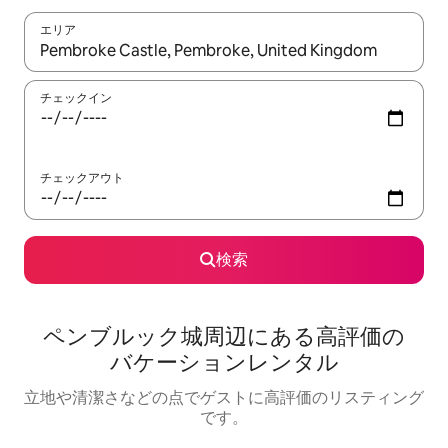
エリア
検索結果が表示されたら、上下の矢印キーを使って移動するか、
チェックイン
チェックアウト
検索
ペンブルック城⁠周⁠辺⁠に⁠あ⁠る高⁠評⁠価⁠の
バ⁠ケ⁠ー⁠シ⁠ョ⁠ン⁠レ⁠ン⁠タ⁠ル
立地や清潔さなどの点でゲストに高評価のリスティング
です。