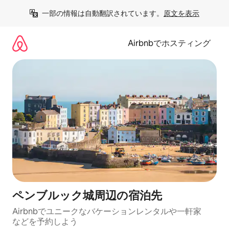
コ
一部の情報は自動翻訳されています。
原文を表示
ン
テ
ン
Airbnbでホスティング
ツ
に
ス
キ
ッ
プ
ペンブルック城⁠周⁠辺⁠の宿⁠泊⁠先
Airbnbでユニークなバ⁠ケ⁠ー⁠シ⁠ョ⁠ンレ⁠ン⁠タ⁠ルや一⁠軒⁠家
な⁠ど⁠を予⁠約⁠し⁠よ⁠う