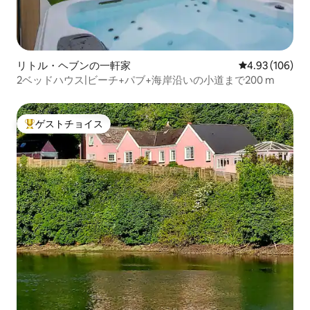
リトル・ヘブンの一軒家
レビュー106件
4.93 (106)
2ベッドハウス|ビーチ+パブ+海岸沿いの小道まで200 m
ゲストチョイス
大好評のゲストチョイスです。