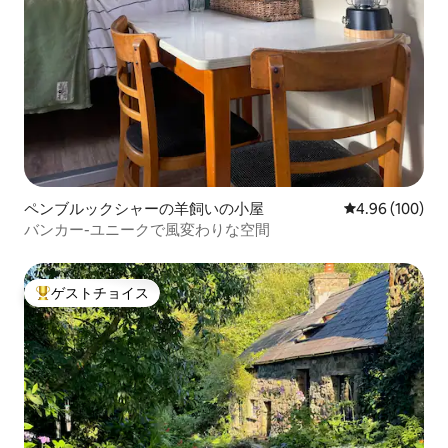
ペンブルックシャーの羊飼いの小屋
レビュー100件
4.96 (100)
バンカー-ユニークで風変わりな空間
ゲストチョイス
大好評のゲストチョイスです。