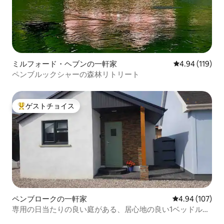
ミルフォード・ヘブンの一軒家
レビュー119件
4.94 (119)
ペンブルックシャーの森林リトリート
ゲストチョイス
大好評のゲストチョイスです。
ペンブロークの一軒家
レビュー107件
4.94 (107)
専用の日当たりの良い庭がある、居心地の良い1ベッドルー
ムのコテージ