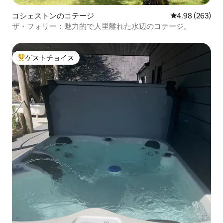
コシェストンのコテージ
レビュー263件
4.98 (263)
ザ・フォリー：魅力的で人里離れた水辺のコテージ。
ゲストチョイス
大好評のゲストチョイスです。