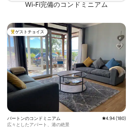
Wi-Fi完備のコンドミニアム
ゲストチョイス
大好評のゲストチョイスです。
バートンのコンドミニアム
レビュー180件
4.94 (180)
広々としたアパート、港の絶景