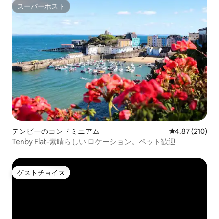
スーパーホスト
スーパーホスト
テンビーのコンドミニアム
レビュー210件
4.87 (210)
Tenby Flat-素晴らしい ロケーション。ペット歓迎
ゲストチョイス
ゲストチョイス