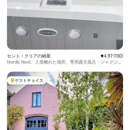
セント・クリアの納屋
レビュー130件
4.97 (130)
Nordic Nest、人里離れた場所、専用露天風呂・ジャグジ
ー、焚き火台
ゲストチョイス
大好評のゲストチョイスです。