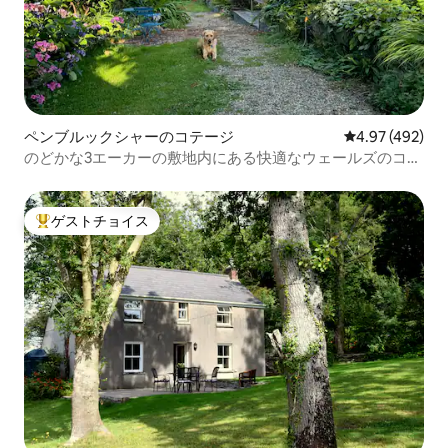
ペンブルックシャーのコテージ
レビュー492件
4.97 (492)
のどかな3エーカーの敷地内にある快適なウェールズのコテ
ージ
ゲストチョイス
大好評のゲストチョイスです。