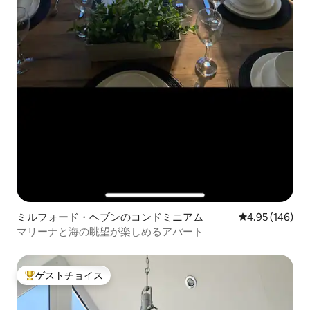
ミルフォード・ヘブンのコンドミニアム
レビュー146件
4.95 (146)
マリーナと海の眺望が楽しめるアパート
ゲストチョイス
大好評のゲストチョイスです。