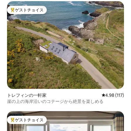
ゲストチョイス
大好評のゲストチョイスです。
トレフィンの一軒家
レビュー117件
4.98 (117)
崖の上の海岸沿いのコテージから絶景を楽しめる
ゲストチョイス
大好評のゲストチョイスです。