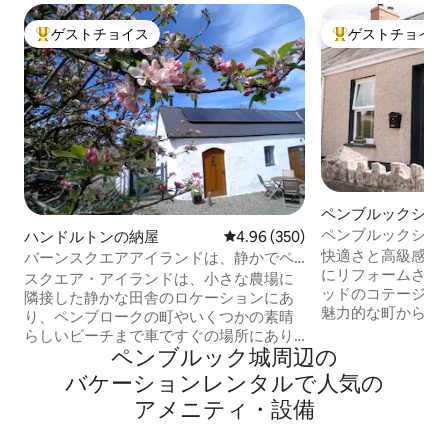
ゲストチョイス
ゲストチョイス
大好評のゲストチョイスです。
大好評のゲストチ
ペンブルックシャ
ージ
ペンブルックシャ
ハンドルトンの納屋
レビュー350件、5つ星中4.96
4.96 (350)
ッド2台の豪華コ
快適さと高級感の
バーンスクエアアイランドは、静かでペ
にリフォームされ
ット連れで泊まれます。
スクエア・アイランドは、小さな農場に
ッドのコテージ。
隣接した静かな田舎のロケーションにあ
魅力的な町からわ
り、ペンブロークの町やいくつかの素晴
る海岸沿いの散歩
らしいビーチまで車ですぐの場所にあり
ースフットのよう
ペンブルック城⁠周⁠辺⁠の
ます。 納屋は、ロバ小屋を改築したもの
地の良い隠れ家に戻り
で、伝統的な石灰漆喰の壁とアップサイ
バ⁠ケ⁠ー⁠シ⁠ョ⁠ン⁠レ⁠ン⁠タ⁠ル⁠で人⁠気⁠の
すぐ近くに歴史、
クルされた木材が素朴な雰囲気を醸し出
ア⁠メ⁠ニ⁠テ⁠ィ⁠・⁠設⁠備
が揃っているため
しています。中庭には門が付いており、
での冒険の拠点として
ペットにとっても安全で、夏にはお酒や
可（最大2匹のペッ