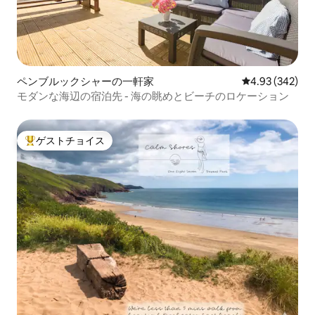
ペンブルックシャーの一軒家
レビュー342件
4.93 (342)
モダンな海辺の宿泊先 - 海の眺めとビーチのロケーション
ゲストチョイス
大好評のゲストチョイスです。