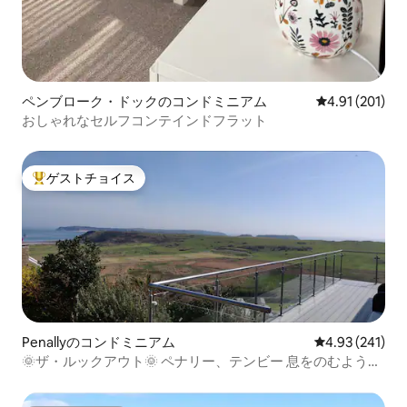
ペンブローク・ドックのコンドミニアム
レビュー201件
4.91 (201)
おしゃれなセルフコンテインドフラット
ゲストチョイス
大好評のゲストチョイスです。
Penallyのコンドミニアム
レビュー241件
4.93 (241)
🌞ザ・ルックアウト🌞 ペナリー、テンビー 息をのむような
景色