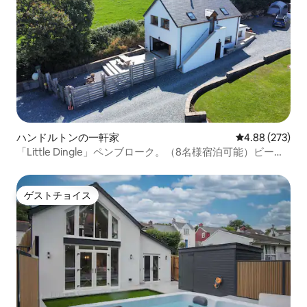
ハンドルトンの一軒家
レビュー273件
4.88 (273)
「Little Dingle」ペンブローク。（8名様宿泊可能）ビーチ
まで近い。
ゲストチョイス
ゲストチョイス