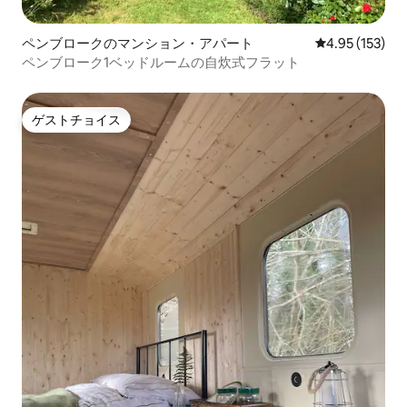
ペンブロークのマンション・アパート
レビュー153件
4.95 (153)
ペンブローク1ベッドルームの自炊式フラット
ゲストチョイス
ゲストチョイス