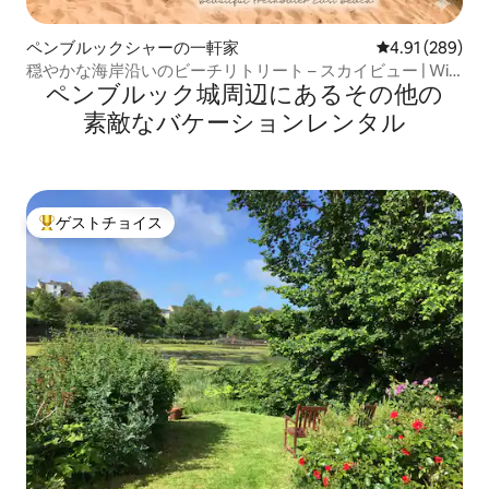
ペンブルックシャーの一軒家
レビュー289件
4.91 (289)
穏やかな海岸沿いのビーチリトリート – スカイビュー | Wi-
ペンブルック城⁠周⁠辺⁠に⁠あ⁠るそ⁠の⁠他⁠の
Fi | バーベキュー | パブ
素⁠敵⁠なバ⁠ケ⁠ー⁠シ⁠ョ⁠ン⁠レ⁠ン⁠タ⁠ル
ゲストチョイス
大好評のゲストチョイスです。