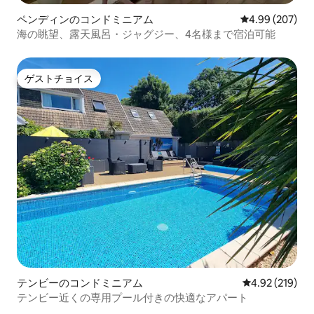
ペンディンのコンドミニアム
レビュー207件
4.99 (207)
海の眺望、露天風呂・ジャグジー、4名様まで宿泊可能
ゲストチョイス
ゲストチョイス
テンビーのコンドミニアム
レビュー219件
4.92 (219)
テンビー近くの専用プール付きの快適なアパート