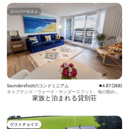
スーパーホスト
スーパーホスト
Saundersfootのコンドミニアム
レビュー268件
4.87 (268)
キャプテンズ・ウォーク・サンダースフット、海の眺め、
家族と泊まれる貸別荘
駐車場、
ゲストチョイス
ゲストチョイス