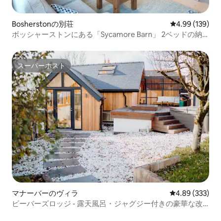
Bosherstonの別荘
レビュー139件
4.99 (139)
ボッシャーストンにある「Sycamore Barn」 2ベッドの納
屋改装
スーパーホスト
スーパーホスト
マナーバーのヴィラ
レビュー333件
4.89 (333)
ビーバーズロッジ - 露天風呂・ジャグジー付きの豪華な改
装済み