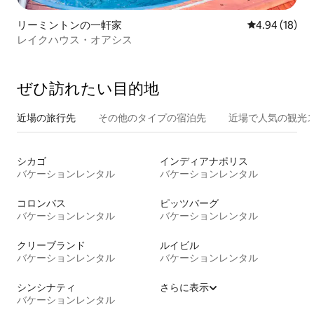
リーミントンの一軒家
レビュー18件
4.94 (18)
レイクハウス・オアシス
ぜひ訪⁠れ⁠た⁠い目⁠的⁠地
近場の旅行先
その他のタ⁠イ⁠プ⁠の宿⁠泊⁠先
近場で人気の観光
シカゴ
インディアナポリス
バケーションレンタル
バケーションレンタル
コロンバス
ピッツバーグ
バケーションレンタル
バケーションレンタル
クリーブランド
ルイビル
バケーションレンタル
バケーションレンタル
シンシナティ
さらに表示
バケーションレンタル