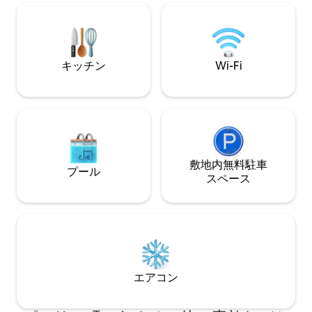
またはホットタブ
までの大きな窓からは、ハイエンドな仕
をご覧ください。
上げとモダンな家具が備わった両方のフ
アクセスして泳ぐ
ロアの無限の水景が一望できます。家族
ント・ペリー国立
連れに最適です。フェリーでアクセスす
ントンマリーナ、
る必要があります。敷地内に駐車場があ
キッチン
Wi-Fi
ります。島での完璧な休暇をお楽しみく
ださい！
敷地内無料駐⁠車
プール
ス⁠ペ⁠ー⁠ス
エアコン