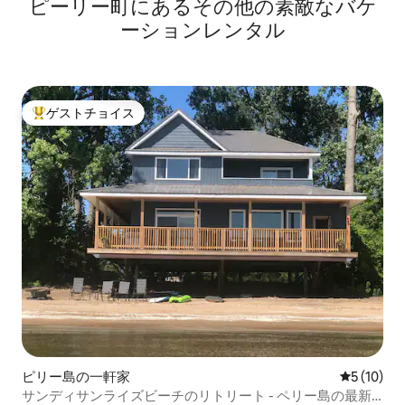
ピーリー町にあるその他の素敵なバケ
ーションレンタル
ゲストチョイス
大好評のゲストチョイスです。
ピリー島の一軒家
レビュー1
5 (10)
サンディサンライズビーチのリトリート - ペリー島の最新