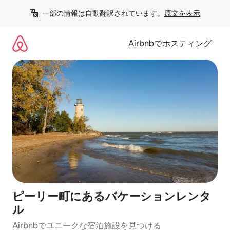
コ
一部の情報は自動翻訳されています。
原文を表示
ン
テ
ン
Airbnbでホスティング
ツ
に
ス
キ
ッ
プ
ピーリー町にあるバケーションレンタ
ル
Airbnbでユニークな宿泊施設を見つける