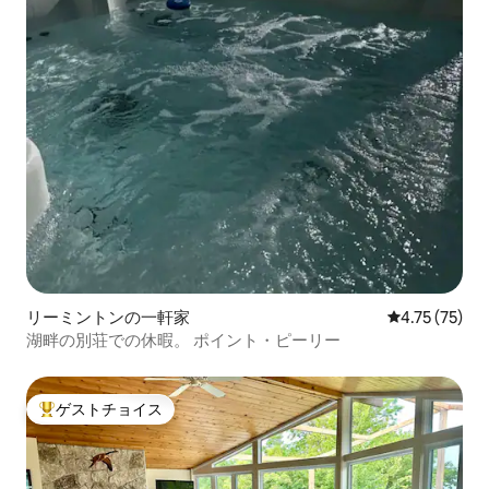
リーミントンの一軒家
レビュー75件
4.75 (75)
湖畔の別荘での休暇。 ポイント・ピーリー
ゲストチョイス
大好評のゲストチョイスです。