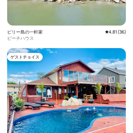
ピリー島の一軒家
レビュー36件
4.81 (36)
ビーチハウス
ゲストチョイス
ゲストチョイス