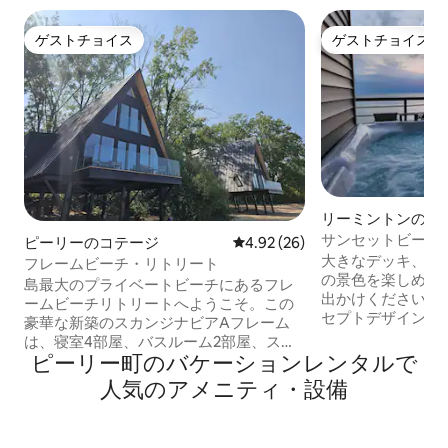
ゲストチョイス
ゲストチョイス
ゲストチョイス
ゲストチョイス
リーミントンのコ
サンセットビーチ
ピーリーのコテージ
レビュー26件、5つ星中4.92
4.92 (26)
荘
大きなデッキ、ホ
フレームビーチ・リトリート
の景色を楽しめる
島最大のプライベートビーチにあるフレ
出かけください。
ームビーチリトリートへようこそ。この
セプトデザイン、
豪華な新築のスカンジナビアAフレーム
備の整ったキッチ
は、寝室4部屋、バスルーム2部屋、スマ
キングサイズのベ
ピーリー町のバケーションレンタルで
ートテレビとファイバーインターネット
はキングサイズベ
を備えた広々とした共用エリアを備え、8
人気のアメニティ・設備
ファベッドがあり
名様がご宿泊いただけます。屋外バーベ
や家族連れでも快
キュー、ファイヤーピット、ワインセラ
コニー、大きなビ
ー（$）をお楽しみください。床から天井