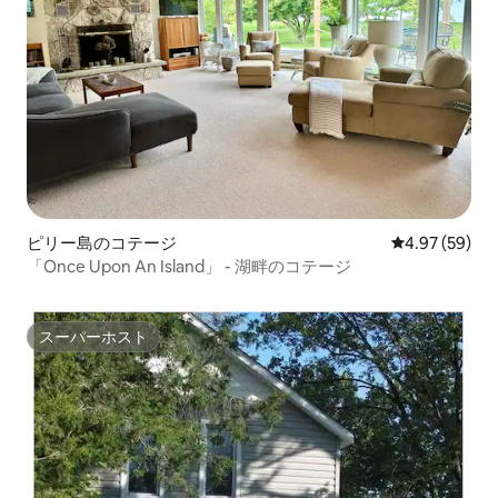
ピリー島のコテージ
レビュー59件
4.97 (59)
「Once Upon An Island」 - 湖畔のコテージ
スーパーホスト
スーパーホスト