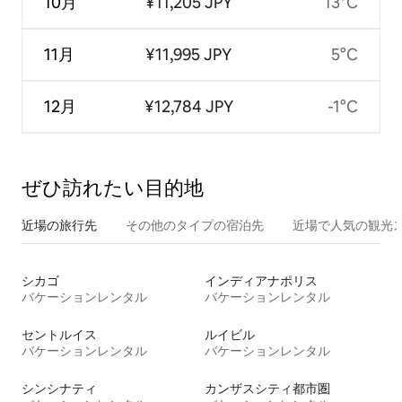
10月
¥11,205 JPY
13°C
11月
¥11,995 JPY
5°C
12月
¥12,784 JPY
-1°C
ぜひ訪⁠れ⁠た⁠い目⁠的⁠地
近場の旅行先
その他のタ⁠イ⁠プ⁠の宿⁠泊⁠先
近場で人気の観光
シカゴ
インディアナポリス
バケーションレンタル
バケーションレンタル
セントルイス
ルイビル
バケーションレンタル
バケーションレンタル
シンシナティ
カンザスシティ都市圏