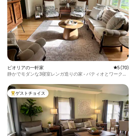
ピオリアの一軒家
レビュー7
5 (70)
静かでモダンな3寝室レンガ造りの家 - パティオとワークス
ペース！
ゲストチョイス
大好評のゲストチョイスです。