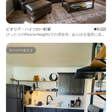
ピオリア・ハイツの一軒家
レビュー2
5 (22)
ぴったりのPeoria Heightsでの滞在先 - あらゆる場所に近い
居心地の良い2ベッドルームのお部屋
スーパーホスト
スーパーホスト