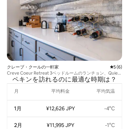
クレーブ・クールの一軒家
レビュー
5 (6)
Creve Coeur Retreat 3ベッドルームのランチョン、Quiet
ペキンを訪⁠れ⁠るの⁠に最⁠適⁠な時⁠期⁠は⁠？
Cul-des-ac
月
平均料金
平均気温
1月
¥12,626 JPY
-4°C
2月
¥11,995 JPY
-1°C