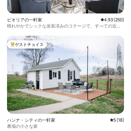
ピオリアの一軒家
レビュー250件
4.93 (250)
晴れやかでシックな改装済みのコテージで、すべての近く
です
ゲストチョイス
大好評のゲストチョイスです。
ハンナ・シティの一軒家
レビュー1
5 (18)
農場の小さな家