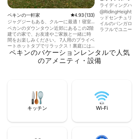
ライディングハイ
@RidingHeig
ペキンの一軒家
レビュー133件、5つ星中4.93
4.93 (133)
ッドセンチュリー
ジャグジーもある、クルーに最適！寝室5
イルのバンガロー
室
ペカンのダウンタウン近郊にあるこの2階
ラフルでユニーク
建ての家で、お友達やご家族と一緒に時
ンコンセプト、広
間をお楽しみください。 7人用のプライベ
イズベッドを備え
ートホットタブでリラックス！裏庭には
備えた900平方フ
ペキンのバケーションレンタルで人気
十分なスペースがあり、一部プライバシ
この家はロックア
ーを守るフェンスがあり、アウトドアを
ら半ブロックのと
のアメニティ・設備
楽しめます。 2階には寝室が4部屋とフル
エリアでは最も長
バスルームが1部屋あります。上の寝室の
ツ・ストリップま
うち2部屋は繋がっており、1部屋を通っ
トリートバイクを
てもう1部屋に行かなければなりません。
ので便利です。 
メインフロアには、クイーンベッドルー
は、メッセージを
ム1部屋とフルバスルーム1部屋がありま
いたします。
す。成熟した木々がたくさんあるこの趣
のある近所で散歩をしたり、玄関ポーチ
キッチン
Wi-Fi
でリラックスしたりしましょう。