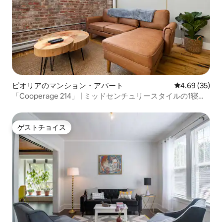
ピオリアのマンション・アパート
レビュー35件
4.69 (35)
「Cooperage 214」 | ミッドセンチュリースタイルの1寝室
ロフト | ピオリア
ゲストチョイス
ゲストチョイス