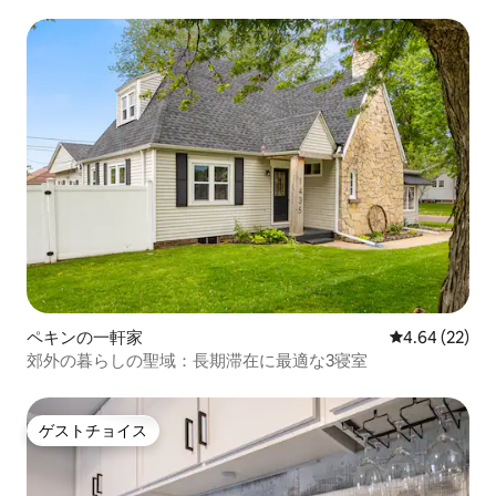
ペキンの一軒家
レビュー22件
4.64 (22)
郊外の暮らしの聖域：長期滞在に最適な3寝室
ゲストチョイス
ゲストチョイス