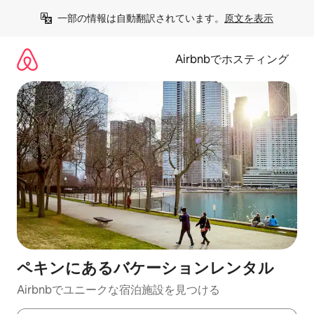
コ
一部の情報は自動翻訳されています。
原文を表示
ン
テ
ン
Airbnbでホスティング
ツ
に
ス
キ
ッ
プ
ペキンにあるバケーションレンタル
Airbnbでユニークな宿泊施設を見つける