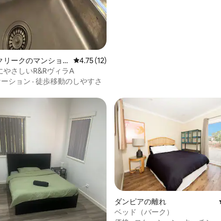
クリークのマンショ
レビュー12件、5つ星中4.75つ星の平均評価
4.75 (12)
ート
にやさしいR&RヴィラA
ケーション
·
徒歩移動のしやすさ
4.67つ星の平均評価
ダンピアの離れ
ベッド（バーク）