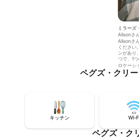
他の駐車場をご利用いただけますのでご
注意ください。
ミラーズ
Alison
Aliso
ください
ンがあり
つで、1つ
もう1つの
ロケーシ
ペグズ・クリー
2階建て
す。 2
チンへの
駐車場、
のがあります。 Karrat
所にあり
利用可能
屋までも
キッチン
Wi-F
ペグズ・ク