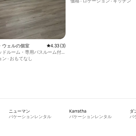
価格
·
ロケーション
·
キッチン
・ウェルの個室
レビュー3件、5つ星中4.33つ星の平均評価
4.33 (3)
ッドルーム・専用バスルーム付
ョン
·
おもてなし
ニューマン
Karratha
ダ
バケーションレンタル
バケーションレンタル
バ