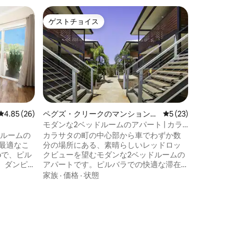
ゲストチョイス
スーパ
ゲストチョイス
スーパ
レビュー26件、5つ星中4.85つ星の平均評価
4.85 (26)
ペグズ・クリークのマンション・
レビュー23件、5
5 (23)
アパート
モダンな2ベッドルームのアパート | カラ
ペグズ・
サ
ドルームの
カラサタの町の中心部から車でわずか数
必要なも
分の場所にある、素晴らしいレッドロッ
近くです
完璧な立
bで、ピル
クビューを望むモダンな2ベッドルームの
は、どこ
。ダンピ
アパートです。ピルバラでの快適な滞在
す。 町
ベッド、
に必要なものがすべて揃っています。 -
家族
·
価格
·
状態
必要なも
Fi、エア
Wi-Fi - レインフォールシャワー付きのモ
在、乗馬
ロケーシ
にはコン
ダンな浴室 設備の整ったキッチン -
スで過ご
品が備わ
Netflixとストリーミングアプリを備えた
で、快適
ムには清
スマートテレビ 両方の寝室にエアコン 車1
ただける
。ビー
台分スペース+路上駐車場 - Weberのバー
用いただ