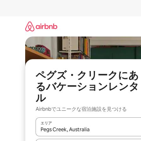
コ
ン
テ
ン
ツ
に
ス
キ
ッ
プ
ペグズ・クリークにあ
るバケーションレンタ
ル
Airbnbでユニークな宿泊施設を見つける
エリア
検索結果が表示されたら、上下の矢印キーを使っ