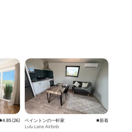
レビュー26件、5つ星中4.85つ星の平均評価
4.85 (26)
ベイントンの一軒家
新しい宿泊先
新着
Lulu Lane Airbnb