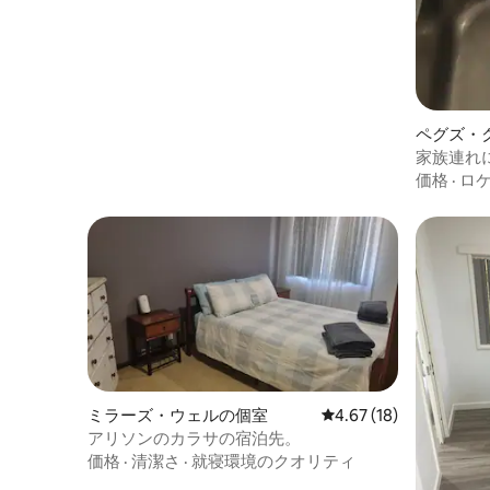
ペグズ・
ン・アパ
家族連れ
価格
·
ロ
ミラーズ・ウェルの個室
レビュー18件、5つ星中
4.67 (18)
アリソンのカラサの宿泊先。
価格
·
清潔さ
·
就寝環境のクオリティ