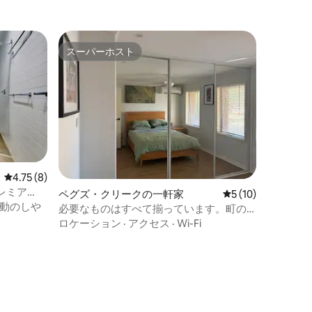
スーパーホスト
スーパーホスト
レビュー8件、5つ星中4.75つ星の平均評価
4.75 (8)
レミア
ペグズ・クリークの一軒家
レビュー10件、5
5 (10)
動のしや
必要なものはすべて揃っています。町の
近くです
ロケーション
·
アクセス
·
Wi-Fi