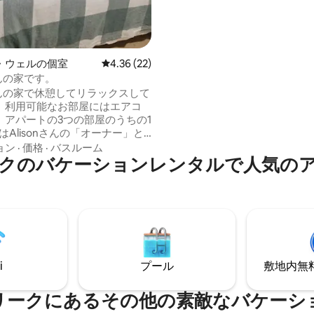
チ、アトラクション、ショップ
わずか1分のこの宿泊先は、こ
探索するのにぴったりの拠点で
・ウェルの個室
レビュー22件、5つ星中4.36つ星の平均評価
4.36 (22)
さんの家です。
nさんの家で休憩してリラックスして
。利用可能なお部屋にはエアコ
、アパートの3つの部屋のうちの1
はAlisonさんの「オーナー」と
Airbnbの部屋です。アパートは
ョン
·
価格
·
バスルーム
クのバケーションレンタルで人気の
の独立したスタイルの宿泊施設で
階には共用バスルームがあり、キッ
フルアクセス、冷蔵庫の安全な
快適な滞在に必要なすべてのも
haは車ですぐの場
、すべてのアメニティ・設備が
で、レジャープレックスや居酒
車ですぐです。
i
プール
敷地内無料駐
リークにあるその他の素敵なバケーシ