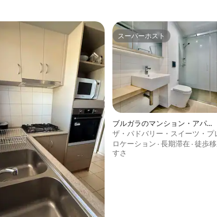
スーパーホスト
スーパーホスト
ブルガラのマンション・アパー
ト
ザ・パドバリー・スイーツ・プ
4.68つ星の平均評価
ム・シティ・アパートメント
ロケーション
·
長期滞在
·
徒歩移
すさ