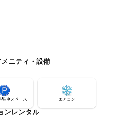
まで車で
ベキューと景色の良いパティオ - キーボッ
ありがと
のエリアを
クスを使用したセルフチェックイン
す。
アメニティ・設備
⁠車ス⁠ペ⁠ー⁠ス
エアコン
ョンレンタル