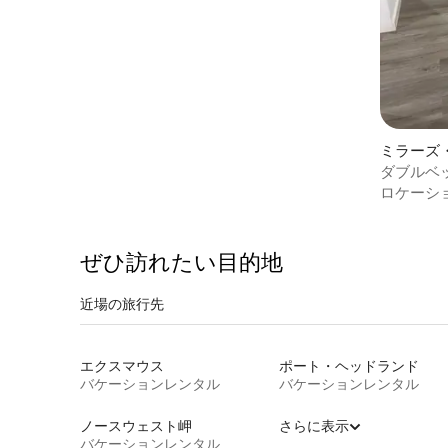
ミラーズ
ダブルベ
き（N1）
ロケーシ
ぜひ訪⁠れ⁠た⁠い目⁠的⁠地
近場の旅行先
エクスマウス
ポート・ヘッドランド
バケーションレンタル
バケーションレンタル
ノースウェスト岬
さらに表示
バケーションレンタル