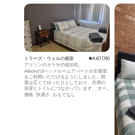
ミラーズ・ウェルの個室
レビュー18件、5つ星中
4.67 (18)
アリソンのカラサの宿泊先。
Alisonの3ベッドルームアパートの主寝室
をご利用いただけるようにしました。部
屋は広くてゆったりとしており、共用の
浴室とトイレにつながっています。 オー
ナー兼居住者の「Alison」さんと、補助ホ
価格
·
快適さ
·
おもてなし
ストを手伝うもう1人のスタッフの2人と共
有となります。どちらも気楽でとても温
かい方たちなので、快適な滞在をお楽し
みいただけます。 専用の駐車スペース、
冷蔵庫、キッチン、ラウンジなどをご利
用いただけます。 車両スペースは大型車
両に対応していない場合がありますが、