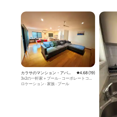
カラサのマンション・アパー
レビュー19件、5つ星中
4.68 (19)
ト
3x2の一軒家＋プール - コーポレートコン
フォート カラサ/ダンピア
ロケーション
·
家族
·
プール