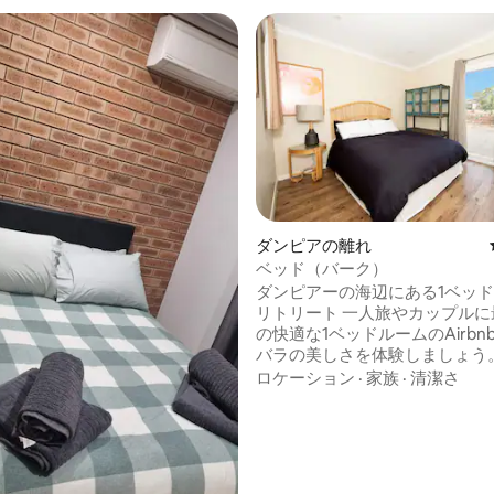
4.67つ星の平均評価
ダンピアの離れ
ベッド（バーク）
ダンピアーの海辺にある1ベッ
リトリート 一人旅やカップルに最適なこ
の快適な1ベッドルームのAirbn
バラの美しさを体験しましょう
アに位置し、クイーンサイズの
ロケーション
·
家族
·
清潔さ
ラウンジ、薄型テレビ、無料Wi-
コンを備えています。キッチン
ロ、電子レンジ、冷蔵庫、必需
っています。モダンなバスルー
潔なタオルが用意されています