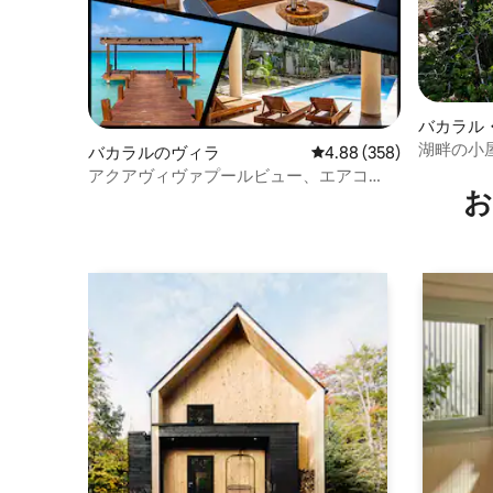
バカラル
ジ
湖畔の小
バカラルのヴィラ
レビュー358件、5つ星中
4.88 (358)
アクアヴィヴァプールビュー、エアコ
お
ン、ビーチクラブ