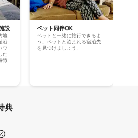
施⁠設
ペット同⁠伴OK
的地
ペットと一緒に旅行できるよ
崖沿
う、ペットと泊まれる宿泊先
ハウ
を見つけましょう。
した
特徴
特⁠典