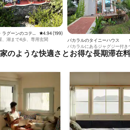
・ラグーンのコテー
レビュー199件、5つ星中4.94つ星の平均評価
4.94 (199)
屋、湖まで4歩、専用玄関
4.88つ星の平均評価
バカラルのタイニーハウス
バカラルにあるジャグジー付き
家のような快⁠適⁠さ⁠とお⁠得⁠な長⁠期⁠滞⁠在料