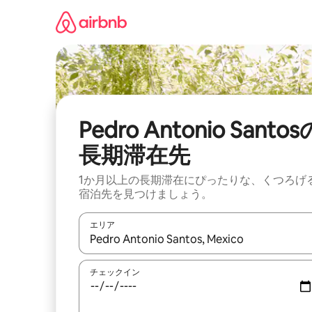
コ
ン
テ
ン
ツ
に
ス
キ
ッ
Pedro Antonio Santos
プ
長期滞在先
1か月以上の長期滞在にぴったりな、くつろげ
宿泊先を見つけましょう。
エリア
検索結果が表示されたら、上下の矢印キーを使っ
チェックイン