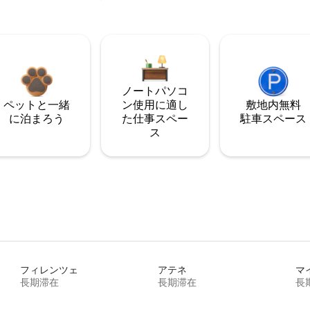
ノートパソコ
ペットと一緒
ン使用に適し
敷地内無料
に泊まろう
た仕事スペー
駐⁠車ス⁠ペ⁠ー⁠ス
ス
フィレンツェ
アテネ
マ
長期滞在
長期滞在
長