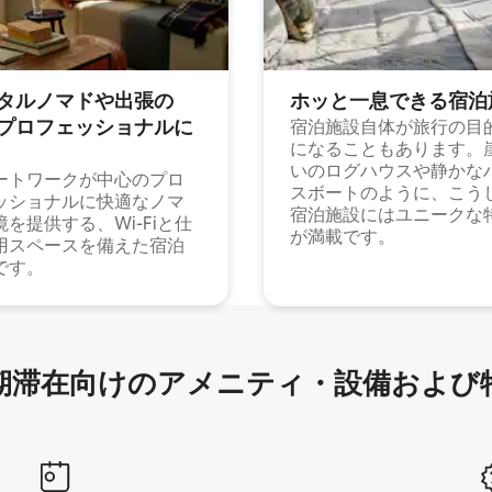
タルノマドや出⁠張⁠の
ホッと一⁠息⁠で⁠き⁠る宿⁠泊
⁠ロ⁠フ⁠ェ⁠ッ⁠シ⁠ョ⁠ナ⁠ル⁠に
宿泊施設自体が旅行の目
になることもあります。
いのログハウスや静かな
ートワークが中心のプロ
スボートのように、こう
ッショナルに快適なノマ
宿泊施設にはユニークな
境を提供する、Wi-Fiと仕
が満載です。
用スペースを備えた宿泊
です。
滞在向け⁠のア⁠メ⁠ニ⁠テ⁠ィ⁠・設⁠備⁠および