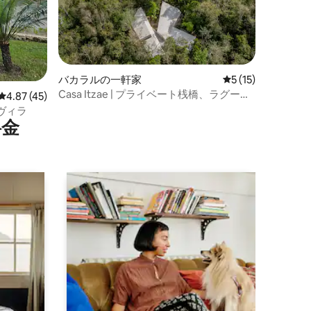
バカラルの一軒家
レビュー15件、5
5 (15)
Casa Itzae | プライベート桟橋、ラグー
レビュー45件、5つ星中4.87つ星の平均評価
4.87 (45)
ナ・バカラルの目の前
ヴィラ
⁠金