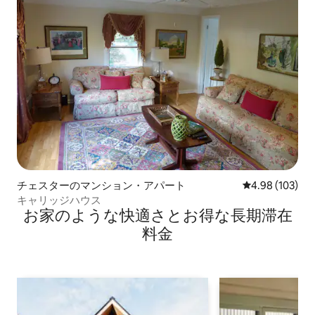
チェスターのマンション・アパート
レビュー103件
4.98 (103)
キャリッジハウス
お家のような快⁠適⁠さ⁠とお⁠得⁠な長⁠期⁠滞⁠在
料⁠金