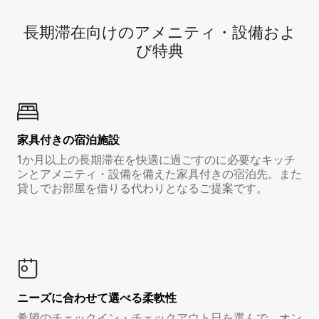
長期滞在向け⁠のア⁠メ⁠ニ⁠テ⁠ィ⁠・設⁠備⁠およ
び特⁠典
家具付き⁠の宿⁠泊⁠施⁠設
1か月以上の長期滞在を快適に過ごすのに必要なキッチ
ンとアメニティ・設備を備えた家具付きの宿泊先。また
貸しでお部屋を借りる代わりとなるご提案です。
ニーズに合わせて選べる柔軟性
希望のチェックイン・チェックアウト日を選んで、オン