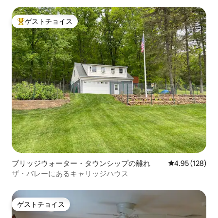
ゲストチョイス
大好評のゲストチョイスです。
ブリッジウォーター・タウンシップの離れ
レビュー128件
4.95 (128)
ザ・バレーにあるキャリッジハウス
ゲストチョイス
ゲストチョイス