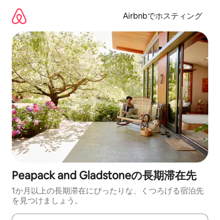
コ
ン
Airbnbでホスティング
テ
ン
ツ
に
ス
キ
ッ
プ
Peapack and Gladstoneの長期滞在先
1か月以上の長期滞在にぴったりな、くつろげる宿泊先
を見つけましょう。