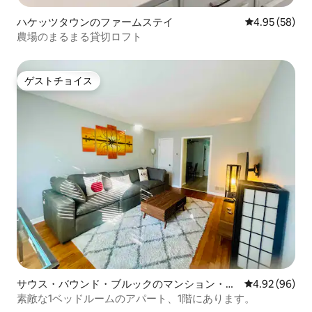
ハケッツタウンのファームステイ
レビュー58件
4.95 (58)
農場のまるまる貸切ロフト
ゲストチョイス
ゲストチョイス
サウス・バウンド・ブルックのマンション・ア
レビュー96件
4.92 (96)
パート
素敵な1ベッドルームのアパート、1階にあります。