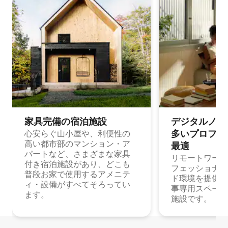
家具完備の宿⁠泊⁠施⁠設
デジタルノマド
多⁠いプ⁠ロ⁠フ⁠ェ⁠
心安らぐ山小屋や、利便性の
高い都市部のマンション・ア
最⁠適
パートなど、さまざまな家具
リモートワーク
付き宿泊施設があり、どこも
フェッショナル
普段お家で使用するアメニテ
ド環境を提供する
ィ・設備がすべてそろってい
事専用スペース
ます。
施設です。