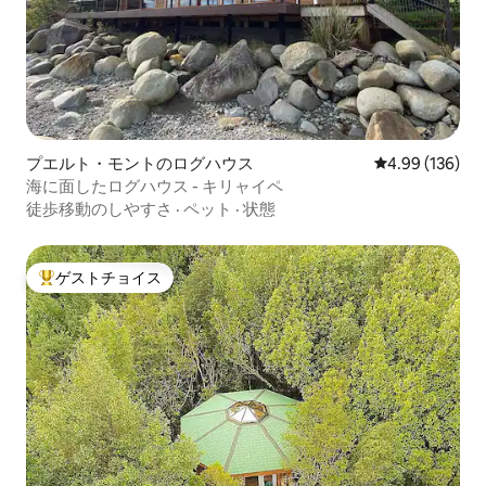
プエルト・モントのログハウス
レビュー136件
4.99 (136)
海に面したログハウス - キリャイペ
徒歩移動のしやすさ
·
ペット
·
状態
ゲストチョイス
大好評のゲストチョイスです。