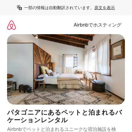
コ
一部の情報は自動翻訳されています。
原文を表示
ン
テ
ン
Airbnbでホスティング
ツ
に
ス
キ
ッ
プ
パタゴニアにあるペットと泊まれるバ
ケーションレンタル
Airbnbでペットと泊まれるユニークな宿泊施設を検