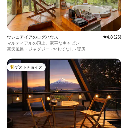
ウシュアイアのログハウス
レビュー25
4.8 (25)
マルティアルの頂上、豪華なキャビン
露天風呂・ジャグジー
·
おもてなし
·
暖房
ゲストチョイス
大好評のゲストチョイスです。