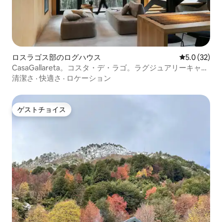
ロスラゴス部のログハウス
レビュー32
5.0 (32)
CasaGallareta。コスタ・デ・ラゴ。ラグジュアリーキャビ
ンN3。
清潔さ
·
快適さ
·
ロケーション
ゲストチョイス
ゲストチョイス