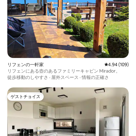
リフェンの一軒家
レビュー109件
4.94 (109)
リフェンにある壺のあるファミリーキャビン Mirador。
徒歩移動のしやすさ
·
屋外スペース
·
情報の正確さ
ゲストチョイス
ゲストチョイス