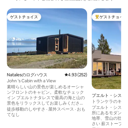
ゲストチョイス
ゲストチョイス
ゲストチョイス
大好評のゲストチ
Natalesのログハウス
レビュー252件、5つ星中4.93
4.93 (252)
John 's Cabin with a View
素晴らしい山の景色が楽しめるオーシャ
ンフロントのキャビン。柔軟なチェック
プエルト・シスネ
イン プエルトナタレスで最高の海と山の
ウス
トランケラのキャ
景色をリラックスしてお楽しみくださ
色。
プエルト・シスネ
い。 水辺からすぐの場所にあるモダンで
徒歩移動のしやすさ
·
屋外スペース
·
おも
所にあるモダンで
快適なオーシャンフロントキャビンは、
てなし
地帯、雪山の壮大
カップル、リモートワーカー、ファミリ
さい 薪ストーブの暖かさで静けさ、自
ーに最適です。 ✔ 高速Wi-Fi ✔ 設備・器