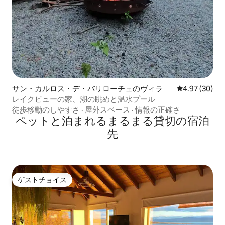
サン・カルロス・デ・バリローチェのヴィラ
レビュー30件
4.97 (30)
レイクビューの家、湖の眺めと温水プール
徒歩移動のしやすさ
·
屋外スペース
·
情報の正確さ
ペットと泊まれるまるまる貸切の宿泊
先
ゲストチョイス
ゲストチョイス