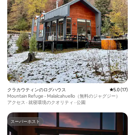
クラカウティンのログハウス
レビュー17
5.0 (17)
Mountain Refuge - Malalcahuello（無料のジャグジー）
アクセス
·
就寝環境のクオリティ
·
公園
スーパーホスト
スーパーホスト