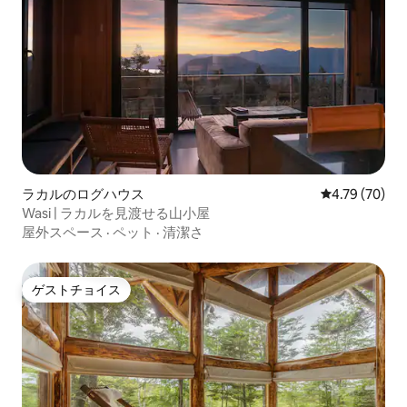
ラカルのログハウス
レビュー70件
4.79 (70)
Wasi | ラカルを見渡せる山小屋
屋外スペース
·
ペット
·
清潔さ
ゲストチョイス
ゲストチョイス