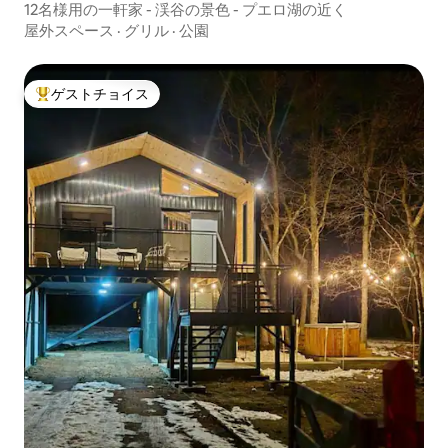
12名様用の一軒家 - 渓谷の景色 - プエロ湖の近く
屋外スペース
·
グリル
·
公園
ゲストチョイス
大好評のゲストチョイスです。