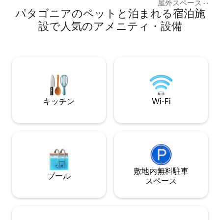
然、快適さを求め
屋外スペース
·
ペ
具のそろったキッチン ✔無料駐車場 フィ
パタゴニアのペットと泊まれる宿泊施
グからはシスネス
ヨルドと山々のパノラマビューで目を覚
ユニークな景色を
まし、テラスから夕日をお楽しみくださ
設で人気のアメニティ・設備
広々としたベッド
い。理想的なロケーション。海のすぐそ
た快適な客室 Starl
ばです。 快適さとスタイリッシュさにあ
ストリーミングチ
ふれたパタゴニアを体験しましょう。
アカウントが含まれ
テレビ： Dgo、Di
PrimeVideo、Par
キッチン
Wi-Fi
敷地内無料駐⁠車
プール
ス⁠ペ⁠ー⁠ス