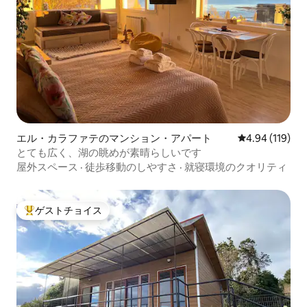
エル・カラファテのマンション・アパート
レビュー119件
4.94 (119)
とても広く、湖の眺めが素晴らしいです
屋外スペース
·
徒歩移動のしやすさ
·
就寝環境のクオリティ
ゲストチョイス
大好評のゲストチョイスです。