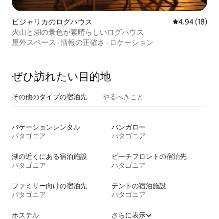
ビジャリカのログハウス
レビュー18件
4.94 (18)
火山と湖の景色が素晴らしいログハウス
屋外スペース
·
情報の正確さ
·
ロケーション
ぜひ訪⁠れ⁠た⁠い目⁠的⁠地
その他のタ⁠イ⁠プ⁠の宿⁠泊⁠先
やるべきこと
バケーションレンタル
バンガロー
パタゴニア
パタゴニア
湖の近くにある宿泊施設
ビーチフロントの宿泊先
パタゴニア
パタゴニア
ファミリー向けの宿泊先
テントの宿泊施設
パタゴニア
パタゴニア
ホステル
さらに表示