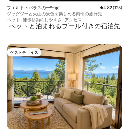
プエルト・バラスの一軒家
レビュー125件
4.82 (125)
ジャグジーと火山の景色を楽しめる南部の旅行先
ペット
·
徒歩移動のしやすさ
·
アクセス
ペットと泊まれるプール付きの宿泊先
ゲストチョイス
ゲストチョイス