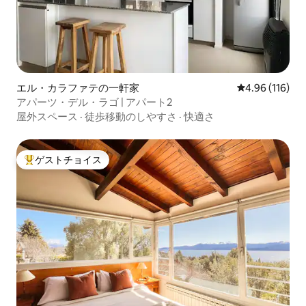
エル・カラファテの一軒家
レビュー116件
4.96 (116)
アパーツ・デル・ラゴ | アパート2
屋外スペース
·
徒歩移動のしやすさ
·
快適さ
ゲストチョイス
大好評のゲストチョイスです。