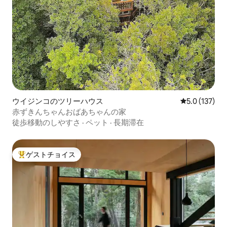
ウイジンコのツリーハウス
レビュー137
5.0 (137)
赤ずきんちゃんおばあちゃんの家
徒歩移動のしやすさ
·
ペット
·
長期滞在
ゲストチョイス
大好評のゲストチョイスです。