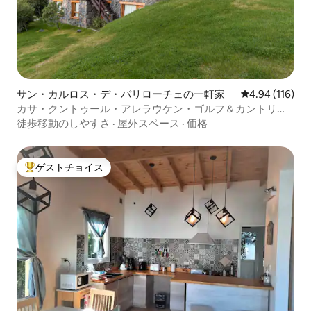
サン・カルロス・デ・バリローチェの一軒家
レビュー116件
4.94 (116)
カサ・クントゥール・アレラウケン・ゴルフ＆カントリー
クラブ
徒歩移動のしやすさ
·
屋外スペース
·
価格
ゲストチョイス
大好評のゲストチョイスです。