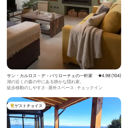
サン・カルロス・デ・バリローチェの一軒家
レビュー104件
4.98 (104)
湖の近くの森の中にある静かな隠れ家。
徒歩移動のしやすさ
·
屋外スペース
·
チェックイン
ゲストチョイス
大好評のゲストチョイスです。