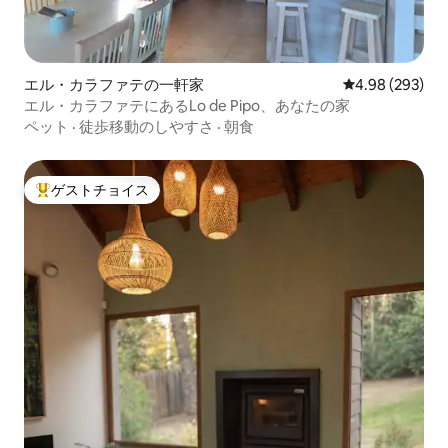
エル・カラファテの一軒家
レビュー293件
4.98 (293)
エル・カラファテにあるLo de Pipo、あなたの家
ペット
·
徒歩移動のしやすさ
·
朝食
ゲストチョイス
大好評のゲストチョイスです。