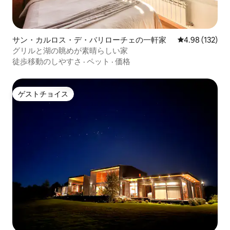
サン・カルロス・デ・バリローチェの一軒家
レビュー132件
4.98 (132)
グリルと湖の眺めが素晴らしい家
徒歩移動のしやすさ
·
ペット
·
価格
ゲストチョイス
ゲストチョイス