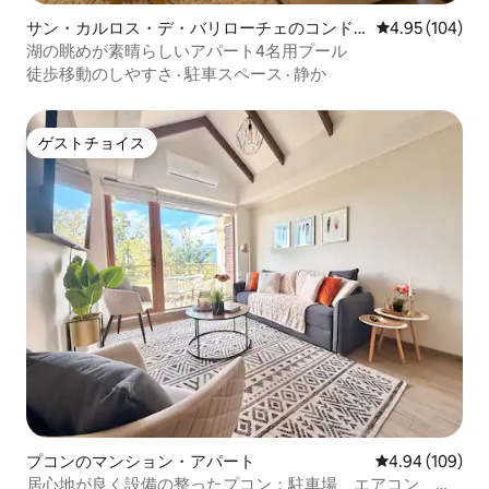
サン・カルロス・デ・バリローチェのコンド
レビュー104件
4.95 (104)
ミニアム
湖の眺めが素晴らしいアパート4名用プール
徒歩移動のしやすさ
·
駐車スペース
·
静か
ゲストチョイス
ゲストチョイス
プコンのマンション・アパート
レビュー109件
4.94 (109)
居心地が良く設備の整ったプコン：駐車場、エアコン、眺