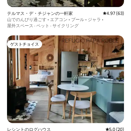
テルマス・デ・チジャンの一軒家
レビュー63件
4.97 (63)
山でのんびり過ごす • エアコン • プール • ジャラ •
屋外スペース
·
ペット
·
サイクリング
ゲストチョイス
ゲストチョイス
レシントのログハウス
レビュー20
5.0 (20)