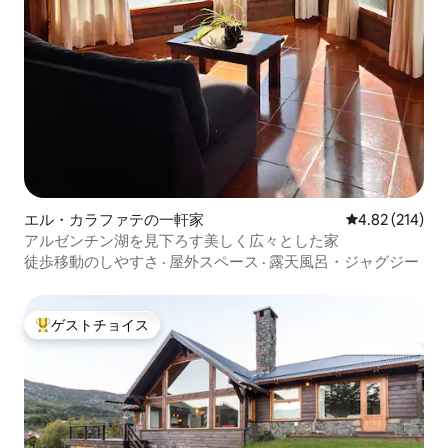
エル・カラファテの一軒家
レビュー214件
4.82 (214)
アルゼンチン湖を見下ろす美しく広々とした家
徒歩移動のしやすさ
·
屋外スペース
·
露天風呂・ジャグジー
ゲストチョイス
大好評のゲストチョイスです。