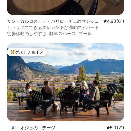
サン・カルロス・デ・バリローチェのマンショ
レビュー61件
4.93 (61)
ン・アパート
リラックスできるエレガントな湖畔のアパート
徒歩移動のしやすさ
·
駐車スペース
·
プール
ゲストチョイス
大好評のゲストチョイスです。
エル・オジョのコテージ
レビュー21
5.0 (21)