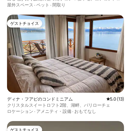
望
屋外スペース
·
ペット
·
間取り
ゲストチョイス
ゲストチョイス
ディナ・フアピのコンドミニアム
レビュー13
5.0 (13)
クリスタルスイートロフト2階、湖畔、バリローチェ
ロケーション
·
アメニティ・設備
·
おもてなし
ゲストチョイス