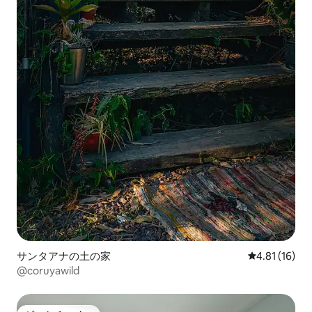
サンタアナの土の家
レビュー16件
4.81 (16)
@coruyawild