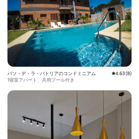
パソ・デ・ラ・パトリアのコンドミニアム
レビュー8件
4.63 (8)
1寝室アパート、共用プール付き