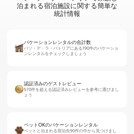
泊⁠ま⁠れ⁠る宿⁠泊⁠施⁠設⁠に関⁠す⁠る簡⁠単⁠な
統⁠計⁠情⁠報
バケーションレ⁠ン⁠タ⁠ル⁠の合⁠計⁠数
パソ・デ・ラ・パトリアにある190件のバケーショ
ンレンタルをチェックしましょう
認証済みのゲ⁠ス⁠ト⁠レ⁠ビ⁠ュ⁠ー
570件を超える認証済みレビューを参考に選びまし
ょう
ペットOKのバ⁠ケ⁠ー⁠シ⁠ョ⁠ンレ⁠ン⁠タ⁠ル
ペットと泊まれる宿泊先90件の中から見つけまし