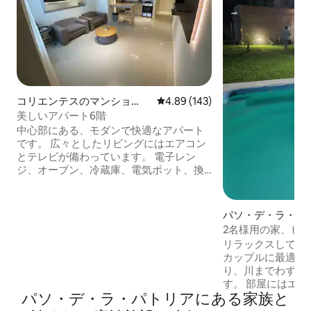
コリエンテスのマンショ
レビュー143件、5つ星中4.89
4.89 (143)
ン・アパート
美しいアパート6階
中心部にある、モダンで快適なアパート
です。 広々としたリビングにはエアコン
とテレビが備わっています。 電子レン
ジ、オーブン、冷蔵庫、電気ポット、換
気扇、キッチン用品のセットを備えたキ
ッチン。 ダブルベッド、スマートテレ
ビ、大きなクローゼット、アイロン、エ
パソ・デ・ラ・パ
アコンを備えた寝室1室。 素晴らしい眺め
軒家
2名様用の家、ビ
のプライベートで快適なバルコニー エレ
リラックスして静
ベーター、Wi-Fi、ケーブルテレビ、調光
カップルに最適な
可能な照明、24時間体制の警備サービス
り、川までわずか
を完備。 屋根付き駐車場についてはお問
す。 部屋にはエアコンがあります。 キッ
い合わせください。
パソ・デ・ラ・パトリアにある家族と
チンは完全装備で
ーベキューセット