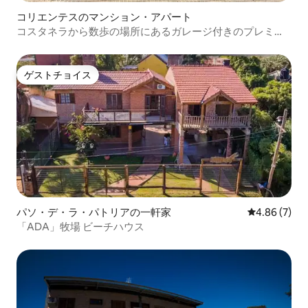
コリエンテスのマンション・アパート
コスタネラから数歩の場所にあるガレージ付きのプレミア
ムアパートメント
ゲストチョイス
ゲストチョイス
パソ・デ・ラ・パトリアの一軒家
レビュー7件
4.86 (7)
「ADA」牧場 ビーチハウス