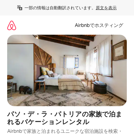
コ
一部の情報は自動翻訳されています。
原文を表示
ン
テ
ン
Airbnbでホスティング
ツ
に
ス
キ
ッ
プ
パソ・デ・ラ・パトリアの家族で泊ま
れるバケーションレンタル
Airbnbで家族と泊まれるユニークな宿泊施設を検索・