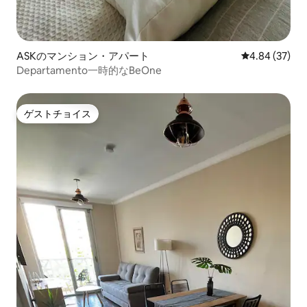
ASKのマンション・アパート
レビュー37件
4.84 (37)
Departamento一時的なBeOne
ゲストチョイス
ゲストチョイス