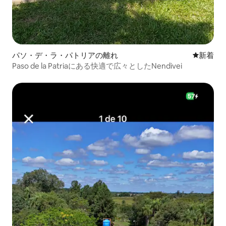
パソ・デ・ラ・パトリアの離れ
新しい宿
新着
Paso de la Patriaにある快適で広々としたNendivei