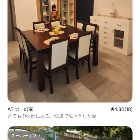
ATIの一軒家
レビュー18件
4.83 (18)
とても中心部にある、快適で広々とした家
スーパーホスト
スーパーホスト