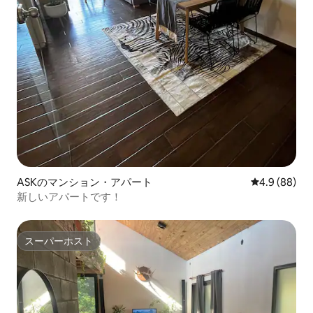
ASKのマンション・アパート
レビュー88
4.9 (88)
新しいアパートです！
スーパーホスト
スーパーホスト