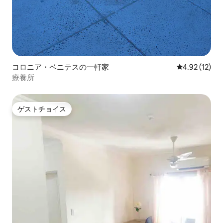
コロニア・ベニテスの一軒家
レビュー12件
4.92 (12)
療養所
ゲストチョイス
ゲストチョイス