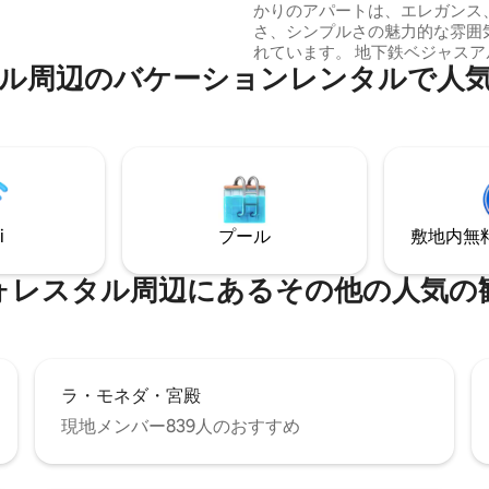
かりのアパートは、エレガンス
過ごしたい観光客にとって魅惑
さ、シンプルさの魅力的な雰囲
れています。 地下鉄ベジャスアルテス
⁠のバ⁠ケ⁠ー⁠シ⁠ョ⁠ン⁠レ⁠ン⁠タ⁠ル⁠で人⁠気⁠の
駅、美術館、セロ・サンタ・ル
園、レストラン、カフェ、バー
ーマーケット、両替所、市内の
からすぐの場所にあります。リ
ーム、キッチン、バスルーム、
ーム、ソファーベッドを完備し
在に最適な場所です。 美しく改装された
アパートで、非常に高い評価を
i
プール
敷地内無料駐
す。快適で、心地よいです。お
おります！
タル⁠周⁠辺⁠に⁠あ⁠るそ⁠の⁠他⁠の人⁠気⁠の観⁠
ラ・モネダ・宮殿
現地メンバー839人のおすすめ