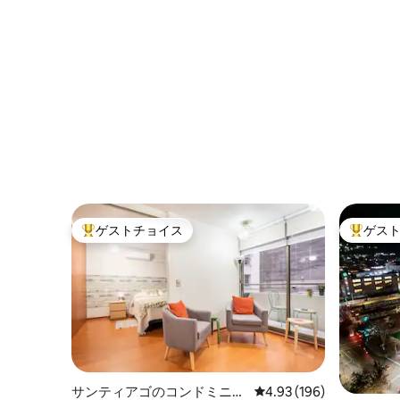
ラストリ
ゲストチョイス
ゲス
大好評のゲストチョイスです。
大好評の
サンティアゴのコンドミニア
レビュー196件、5つ星
4.93 (196)