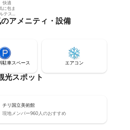
、快適
「Santiaguina」の暮らしを楽しむのに最
気に包ま
適なアパートです。
ア⁠メ⁠ニ⁠テ⁠ィ⁠・⁠設⁠備
シア、公
、スーパ
歴史地区
ビングル
ベッドル
た、ご滞
得ていま
⁠車ス⁠ペ⁠ー⁠ス
エアコン
待ちして
光⁠ス⁠ポ⁠ッ⁠ト
チリ国立美術館
現地メンバー960人のおすすめ