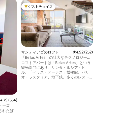
サンティ
ゲストチョイス
ゲスト
大好評のゲストチョイスです。
ゲスト
アパート
庭園を望
ア。
1つのリ
つのベッ
えた、魅
ートの快
い。低層
リラック
部屋には
おり、い
サンティアゴのロフト
レビュー252件、5つ星
4.92 (252)
続性を確
「Bellas Artes」の壮大なテクノロジーロ
ン、タオ
フト
ロフトアパートは「Bellas Artes」という
れていま
観光部門にあり、サンタ・ルシア・ヒ
心地の良
ル、「ベラス・アーテス」博物館、バリ
最適です
オ・ラスタリア、地下鉄、多くのレスト
ランに近いです。 技術部門、声で照明を
コントロールし、「Alexaさん、時間はい
かがでしょうか」尋ね、携帯電話でドア
をブロックします。 とてもよく装飾され
レビュー554件、5つ星中4.79つ星の平均評価
4.79 (554)
ており、サンティアゴを楽しんだり、ア
トーゴ
クティビティ満載の1日後に到着して休ん
されたば
だりするのに理想的です。