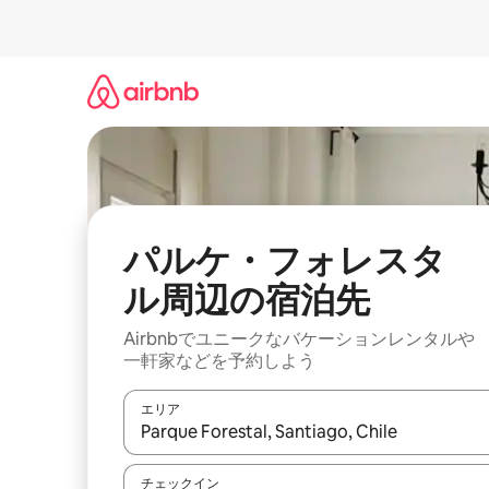
コ
ン
テ
ン
ツ
に
ス
キ
ッ
プ
パルケ・フォレスタ
ル⁠周⁠辺⁠の宿⁠泊⁠先
Airbnbでユニークなバ⁠ケ⁠ー⁠シ⁠ョ⁠ンレ⁠ン⁠タ⁠ルや
一⁠軒⁠家な⁠ど⁠を予⁠約⁠し⁠よ⁠う
エリア
検索結果が表示されたら、上下の矢印キーを使っ
チェックイン