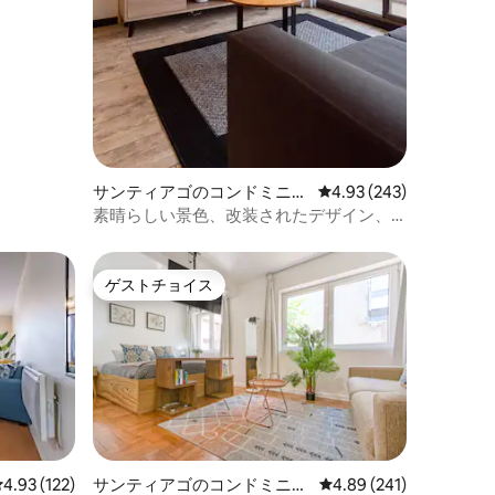
サンティアゴのコンドミニア
レビュー243件、5つ星
4.93 (243)
ム
素晴らしい景色、改装されたデザイン、
中心部、メトロ
ゲストチョイス
ゲストチョイス
レビュー122件、5つ星中4.93つ星の平均評価
4.93 (122)
サンティアゴのコンドミニア
レビュー241件、5つ星
4.89 (241)