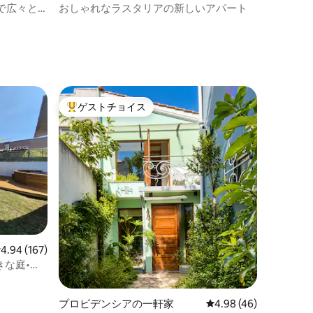
ム
で広々と
おしゃれなラスタリアの新しいアパート
ゲストチョイス
大好評のゲストチョイスです。
レビュー167件、5つ星中4.94つ星の平均評価
4.94 (167)
きな庭•エ
プロビデンシアの一軒家
レビュー46件、5つ星
4.98 (46)