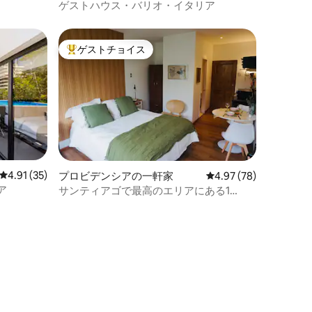
ゲストハウス・バリオ・イタリア
ゲストチョイス
大好評のゲストチョイスです。
レビュー35件、5つ星中4.91つ星の平均評価
4.91 (35)
プロビデンシアの一軒家
レビュー78件、5つ星
4.97 (78)
リア
サンティアゴで最高のエリアにある1
Gasparinn Depto