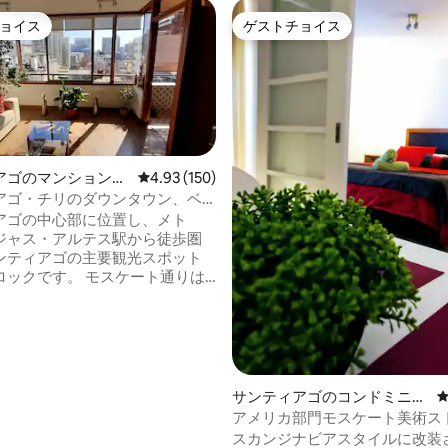
ョイス
ゲストチョイス
ョイス
ゲストチョイス
アゴのマンション・
レビュー150件、5つ星中4.93つ星の平均評価
4.93 (150)
アゴ・チリのダウンタウン、ベ
中4.99つ星の平均評価
アルテスのマンション・アパー
アゴの中心部に位置し、メト
ジャス・アルテス駅から徒歩圏
ンティアゴの主要観光スポット
す。 モスケート通りは
とした活気に満ちた通りです！
アゴの文化と多様性が最も豊か
近くにあり、パブやレストラン
 8階建てのアパート、
、ダイニング、キッチン、バス
、ベッドルーム1室、ベッド1
サンティアゴのコンドミニア
、Wi-Fi、ケーブルテレビ。と
ム
アメリカ部門モスケート美術ス
で居心地が良いです！ チリのサ
スカンジナビアスタイルに改装
ゴの旧市街、キルメーターゼロ