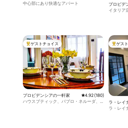
ム
中心部にあり快適なアパート
プロビデ
アム
イタリア
ゲストチョイス
ゲス
大好評のゲストチョイスです。
大好評の
プロビデンシアの一軒家
レビュー180件、5つ星
4.92 (180)
ハウスブティック、パブロ・ネルーダ、
ラ・レイ
プロビデンシア地区1
ラ・レイナ
ン