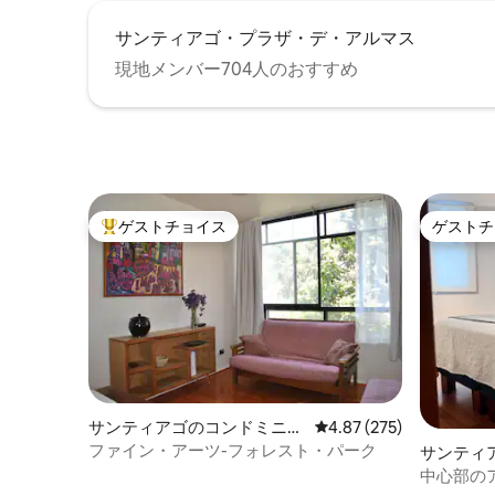
サンティアゴ・プラザ・デ・アルマス
現地メンバー704人のおすすめ
ゲストチョイス
ゲストチ
大好評のゲストチョイスです。
ゲストチ
サンティアゴのコンドミニア
レビュー275件、5つ星
4.87 (275)
ム
ファイン・アーツ-フォレスト・パーク
サンティ
ム
中心部のア