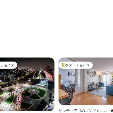
ア・サンタ・ルシア
心部
トチョイス
ゲストチョイス
ゲストチョイスです。
大好評のゲストチョイスです。
中4.93つ星の平均評価
サンティアゴのコンドミニア