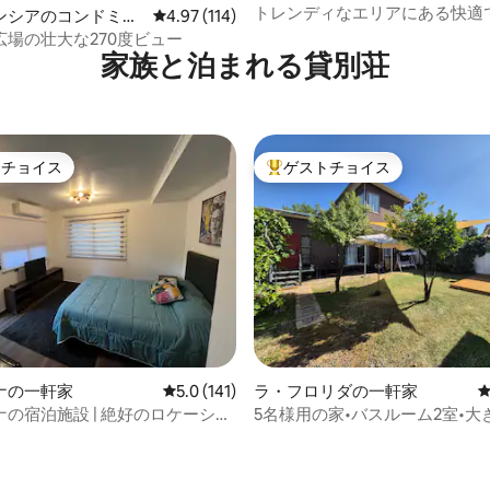
ム
トレンディなエリアにある快適
ンシアのコンドミニ
レビュー114件、5つ星中4.97つ星の平均評価
4.97 (114)
したアパート
広場の壮大な270度ビュー
家族と泊まれる貸別荘
トチョイス
ゲストチョイス
ゲストチョイスです。
大好評のゲストチョイスです。
中4.92つ星の平均評価
ナの一軒家
レビュー141件、5つ星中5.0つ星の平均評価
5.0 (141)
ラ・フロリダの一軒家
の宿泊施設 | 絶好のロケーショ
5名様用の家•バスルーム2室•大
アコン•駐車場2台分