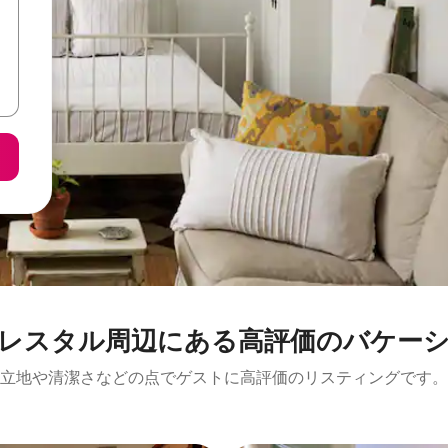
ル⁠周⁠辺⁠に⁠あ⁠る高⁠評⁠価⁠のバ⁠ケ⁠ー⁠シ⁠ョ
立地や清潔さなどの点でゲストに高評価のリスティングです。