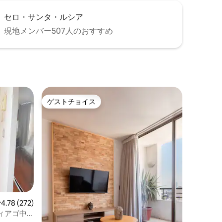
セロ・サンタ・ルシア
現地メンバー507人のおすすめ
ゲストチョイス
ゲストチョイス
レビュー272件、5つ星中4.78つ星の平均評価
4.78 (272)
ィアゴ中