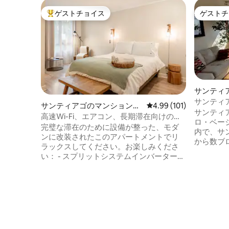
ゲストチョイス
ゲストチ
大好評のゲストチョイスです。
ゲストチ
サンティ
アパート
サンティ
サンティアゴのマンション・
レビュー101件、5つ星
4.99 (101)
ジャス・
サンティ
アパート
高速Wi-Fi、エアコン、長期滞在向けの清
ト
ロ・ベー
潔な最高のアパートメント - Lastarria
完璧な滞在のために設備が整った、モダ
内で、サ
ンに改装されたこのアパートメントでリ
から数ブロックで
ラックスしてください。お楽しみくださ
生き生き
い： - スプリットシステムインバーターエ
サンティ
アコン - 高速Wi-Fi - 洗濯機・乾燥機 - ヘア
な地区の
ドライヤーとストレートアイロン - 柔らか
に囲まれています。
いコットンシーツ付きのベッド - ネスプレ
リビング
ッソコーヒーメーカー - 24時間365日のコ
ルーム1室
ンシェルジュを備えた安全な建物 - ラスタ
台、テラス
リア地区の中心部に位置し、サンティア
ても清潔
ゴの人気レストラン、カフェ、美術館、
ンティア