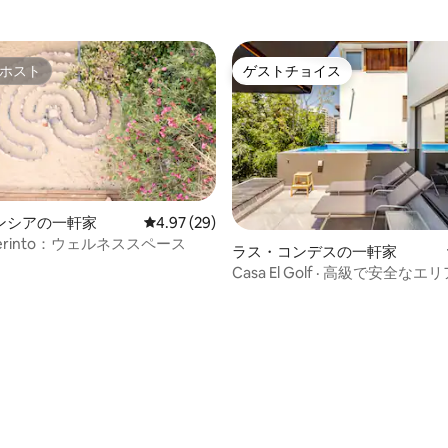
ホスト
ゲストチョイス
ホスト
ゲストチョイス
ンシアの一軒家
レビュー29件、5つ星中4.97つ星の平均評価
4.97 (29)
aberinto：ウェルネススペース
ラス・コンデスの一軒家
Casa El Golf · 高級で安全なエ