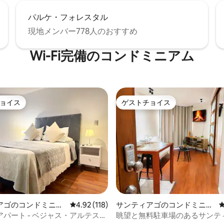
パルケ・フォレスタル
現地メンバー778人のおすすめ
Wi-Fi完備のコンドミニアム
ョイス
ゲストチョイス
ョイス
ゲストチョイス
中4.87つ星の平均評価
アゴのコンドミニア
レビュー118件、5つ星中4.92つ星の平均評価
4.92 (118)
サンティアゴのコンドミニア
ム
パート - ベジャス・アルテス・
眺望と無料駐車場のあるサンテ