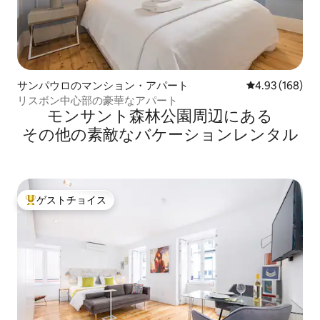
サンパウロのマンション・アパート
レビュー168件
4.93 (168)
リスボン中心部の豪華なアパート
モンサント森林公園⁠周⁠辺⁠に⁠あ⁠る
そ⁠の⁠他⁠の素⁠敵⁠なバ⁠ケ⁠ー⁠シ⁠ョ⁠ン⁠レ⁠ン⁠タ⁠ル
ゲストチョイス
大好評のゲストチョイスです。