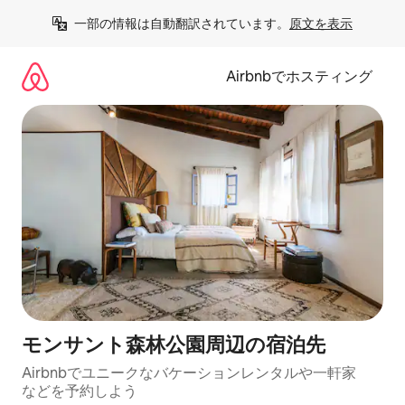
コ
一部の情報は自動翻訳されています。
原文を表示
ン
テ
ン
Airbnbでホスティング
ツ
に
ス
キ
ッ
プ
モンサント森林公園⁠周⁠辺⁠の宿⁠泊⁠先
Airbnbでユニークなバ⁠ケ⁠ー⁠シ⁠ョ⁠ンレ⁠ン⁠タ⁠ルや一⁠軒⁠家
な⁠ど⁠を予⁠約⁠し⁠よ⁠う