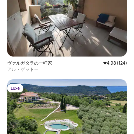
ヴァルガタラの一軒家
レビュー124件
4.98 (124)
アル・ゲットー
Luxe
Luxe