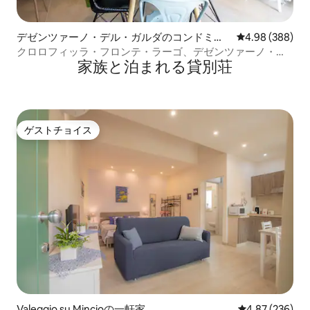
デゼンツァーノ・デル・ガルダのコンドミニ
レビュー388件
4.98 (388)
アム
クロロフィッラ・フロンテ・ラーゴ、デゼンツァーノ・デ
家族と泊まれる貸別荘
ル・ガルダ
ゲストチョイス
ゲストチョイス
Valeggio su Mincioの一軒家
レビュー236件
4.87 (236)