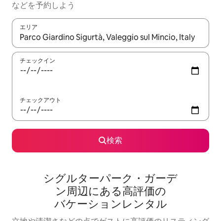
な⁠ど⁠を予⁠約⁠し⁠よ⁠う
エリア
検索結果が表示されたら、上下の矢印キーを使って移動するか、
チェックイン
チェックアウト
検索
シグルターパーク・ガーデ
ン⁠周⁠辺⁠に⁠あ⁠る高⁠評⁠価⁠の
バ⁠ケ⁠ー⁠シ⁠ョ⁠ン⁠レ⁠ン⁠タ⁠ル