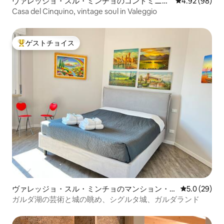
ヴァレッジョ・スル・ミンチョのコンドミニア
レビュー98件
4.92 (98)
ム
Casa del Cinquino, vintage soul in Valeggio
ゲストチョイス
大好評のゲストチョイスです。
ヴァレッジョ・スル・ミンチョのマンション・
レビュー29
5.0 (29)
アパート
ガルダ湖の芸術と城の眺め、シグルタ城、ガルダランド