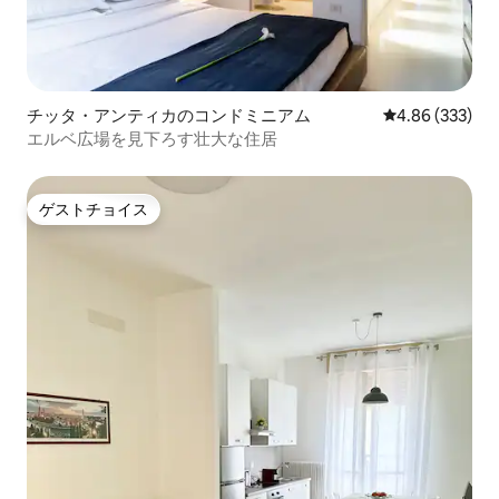
チッタ・アンティカのコンドミニアム
レビュー333件
4.86 (333)
エルベ広場を見下ろす壮大な住居
ゲストチョイス
ゲストチョイス