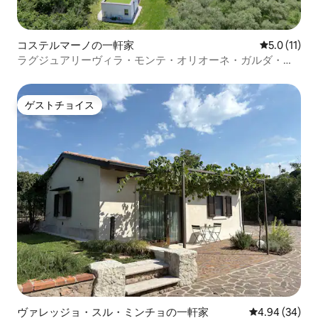
コステルマーノの一軒家
レビュー11
5.0 (11)
ラグジュアリーヴィラ・モンテ・オリオーネ・ガルダ・レ
イクビュー＆スパ
ゲストチョイス
ゲストチョイス
ヴァレッジョ・スル・ミンチョの一軒家
レビュー34件
4.94 (34)