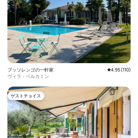
ブッソレンゴの一軒家
レビュー110件
4.95 (110)
ヴィラ・ベルカミン
ゲストチョイス
ゲストチョイス