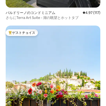
バルドリーノのコンドミニアム
レビュー117
4.97 (117)
さらにTerra Art Suite - 湖の眺望とホットタブ
ゲストチョイス
大好評のゲストチョイスです。