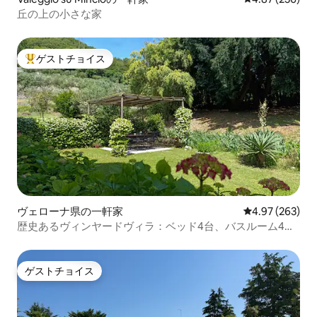
丘の上の小さな家
ゲストチョイス
大好評のゲストチョイスです。
ヴェローナ県の一軒家
レビュー263件
4.97 (263)
歴史あるヴィンヤードヴィラ：ベッド4台、バスルーム4
室、庭
ゲストチョイス
ゲストチョイス