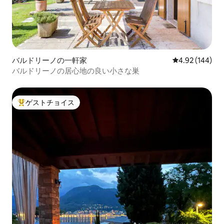
バルドリーノの一軒家
レビュー144件
4.92 (144)
バルドリーノの居心地の良い小さな巣
ゲストチョイス
大好評のゲストチョイスです。