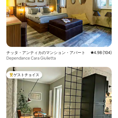
チッタ・アンティカのマンション・アパート
レビュー104件
4.98 (104)
Dependance Cara Giulietta
ゲストチョイス
大好評のゲストチョイスです。