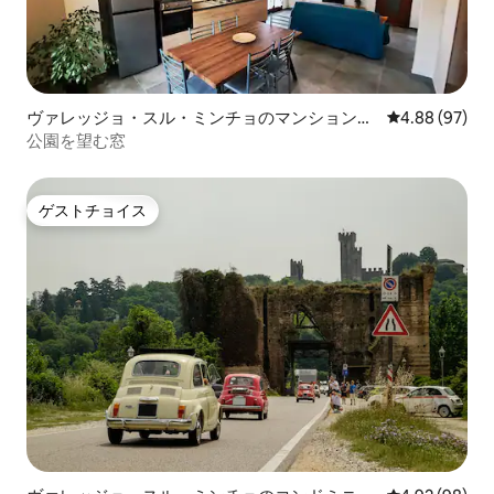
ヴァレッジョ・スル・ミンチョのマンション・
レビュー97件
4.88 (97)
アパート
公園を望む窓
ゲストチョイス
ゲストチョイス