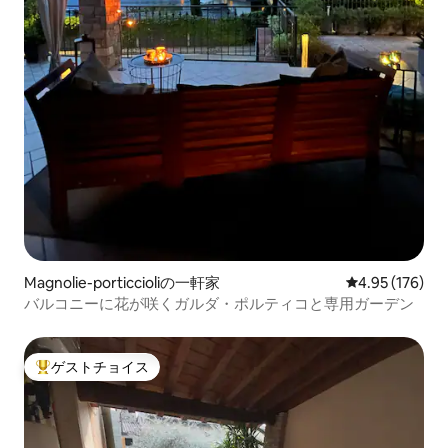
Magnolie-porticcioliの一軒家
レビュー176件
4.95 (176)
バルコニーに花が咲くガルダ・ポルティコと専用ガーデン
ゲストチョイス
大好評のゲストチョイスです。