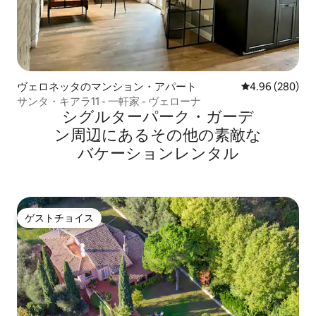
ヴェロネッタのマンション・アパート
レビュー280件
4.96 (280)
サンタ・キアラ11 - 一軒家 - ヴェローナ
シグルターパーク・ガーデ
ン⁠周⁠辺⁠に⁠あ⁠るそ⁠の⁠他⁠の素⁠敵⁠な
バ⁠ケ⁠ー⁠シ⁠ョ⁠ン⁠レ⁠ン⁠タ⁠ル
ゲストチョイス
ゲストチョイス