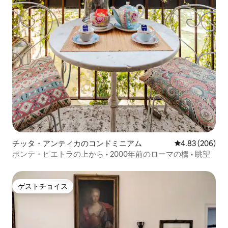
チッタ・アンティカのコンドミニアム
レビュー206件
4.83 (206)
ポンテ・ピエトラの上から • 2000年前のローマの橋 • 眺望
ゲストチョイス
ゲストチョイス