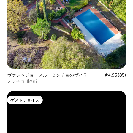
ヴァレッジョ・スル・ミンチョのヴィラ
レビュー85件
4.95 (85)
ミンチョ川の丘
ゲストチョイス
ゲストチョイス