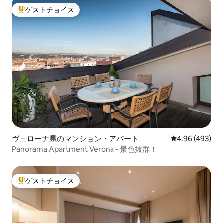
ゲストチョイス
大好評のゲストチョイスです。
ヴェローナ県のマンション・アパート
レビュー493件
4.96 (493)
Panorama Apartment Verona - 景色抜群！
ゲストチョイス
大好評のゲストチョイスです。