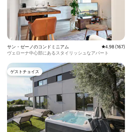
サン・ゼーノのコンドミニアム
レビュー167件
4.98 (167)
ヴェローナ中心部にあるスタイリッシュなアパート
ゲストチョイス
ゲストチョイス