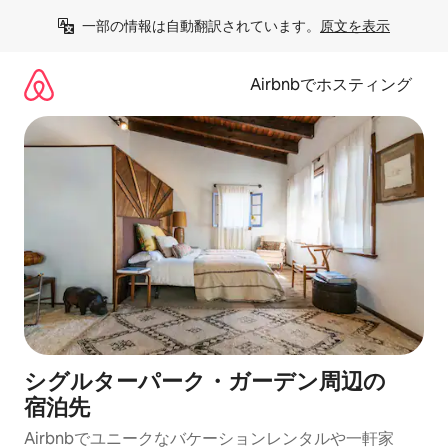
コ
一部の情報は自動翻訳されています。
原文を表示
ン
テ
ン
Airbnbでホスティング
ツ
に
ス
キ
ッ
プ
シグルターパーク・ガーデン⁠周⁠辺⁠の
宿⁠泊⁠先
Airbnbでユニークなバ⁠ケ⁠ー⁠シ⁠ョ⁠ンレ⁠ン⁠タ⁠ルや一⁠軒⁠家