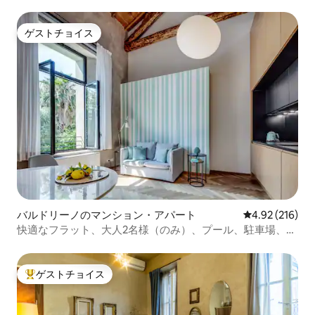
ゲストチョイス
ゲストチョイス
バルドリーノのマンション・アパート
レビュー216件
4.92 (216)
快適なフラット、大人2名様（のみ）、プール、駐車場、バ
ルドリーノ
ゲストチョイス
大好評のゲストチョイスです。