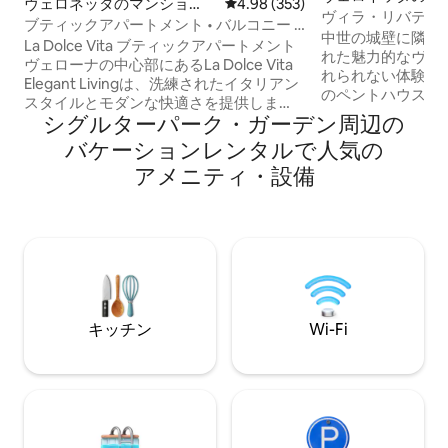
ヴェロネッタのマンショ
レビュー353件、5つ星中4.98
4.98 (353)
アム
ヴィラ・リバティ 
ン・アパート
ブティックアパートメント • バルコニー •
ポンテ・ピエトラ
中世の城壁に隣接す
ピエトラデッキ
La Dolce Vita ブティックアパートメント
れた魅力的なヴィ
ヴェローナの中心部にあるLa Dolce Vita
れられない体験を
Elegant Livingは、洗練されたイタリアン
のペントハウスは、
スタイルとモダンな快適さを提供しま
ートル）、ローマ
シグルターパーク・ガーデン⁠周⁠辺⁠の
す。クオリティと最高の立地を重視する
トラーレ図書館、
ゲスト向けに厳選されています。 • プレ
バ⁠ケ⁠ー⁠シ⁠ョ⁠ン⁠レ⁠ン⁠タ⁠ル⁠で人⁠気⁠の
会、サン・ジョル
ミアムな休息：5cmのメモリーフォーム
に位置しています
ア⁠メ⁠ニ⁠テ⁠ィ⁠・⁠設⁠備
トッパーを備えたベッドルーム2室（うち
息をのむような眺
1室は専用バルコニー付き）。 • プライバ
ます。このアパー
シー：バスルーム2室と設備の整ったキッ
スした環境で街を
チン。 • アクセス：ZTL（交通規制区域）
歴史地区にも近い
外、50メートル先に公営無料駐車場があ
最適です。@veronal
ります。 料金（出発時の現金支払い）：
• 清掃料金：55ユーロ • 市税：1人1泊あた
り3.50ユーロ（最初の4泊分）。
キッチン
Wi-Fi