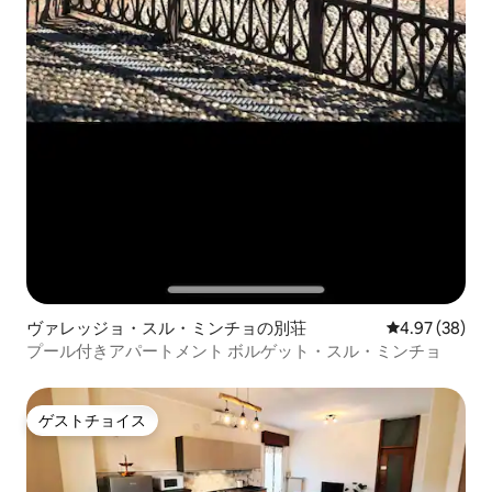
ヴァレッジョ・スル・ミンチョの別荘
レビュー38件
4.97 (38)
プール付きアパートメント ボルゲット・スル・ミンチョ
ゲストチョイス
ゲストチョイス