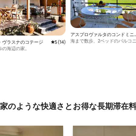
アスプロヴァルタのコンドミニ
ム
海まで数歩、2ベッドのバルコ
・ヴラスナのコテージ
レビュー14件、5つ星中5つ星の平均評価
5 (14)
ラット、無料駐車場
歩の海辺の家。
4.92つ星の平均評価
家のような快⁠適⁠さ⁠とお⁠得⁠な長⁠期⁠滞⁠在料