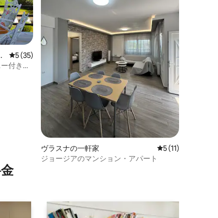
ア
レビュー35件、5つ星中5つ星の平均評価
5 (35)
ニー付きフ
ヴラスナの一軒家
レビュー11件、5
5 (11)
ジョージアのマンション・アパート
⁠金