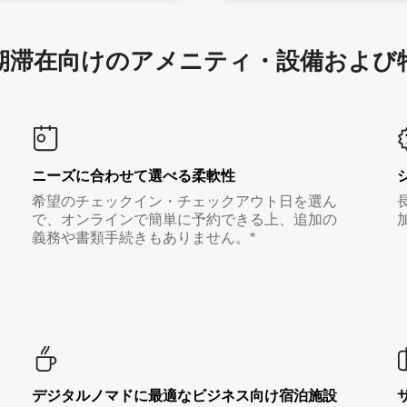
滞在向け⁠のア⁠メ⁠ニ⁠テ⁠ィ⁠・設⁠備⁠および
ニーズに合わせて選べる柔軟性
希望のチェックイン・チェックアウト日を選ん
で、オンラインで簡単に予約できる上、追加の
義務や書類手続きもありません。*
デジタルノマド⁠に最⁠適⁠なビ⁠ジ⁠ネ⁠ス⁠向⁠け宿⁠泊⁠施⁠設