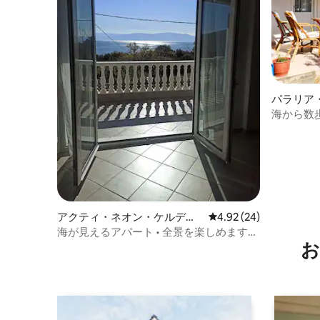
パラリア
海から数
アクティ・ネオン・ケルディ
レビュー24件、5つ星中
4.92 (24)
リオンの一軒家
海が見えるアパート • 全景を楽しめます。
お
海まで徒歩圏内。