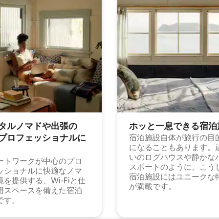
タルノマドや出⁠張⁠の
ホッと一⁠息⁠で⁠き⁠る宿⁠泊
⁠ロ⁠フ⁠ェ⁠ッ⁠シ⁠ョ⁠ナ⁠ル⁠に
宿泊施設自体が旅行の目
になることもあります。
いのログハウスや静かな
ートワークが中心のプロ
スボートのように、こう
ッショナルに快適なノマ
宿泊施設にはユニークな
境を提供する、Wi-Fiと仕
が満載です。
用スペースを備えた宿泊
です。