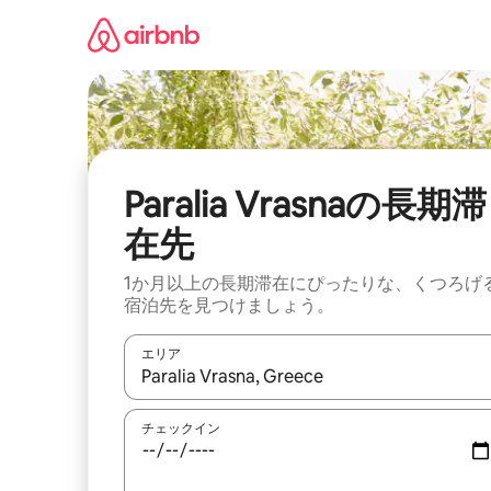
コ
ン
テ
ン
ツ
に
ス
キ
ッ
Paralia Vrasnaの長期滞
プ
在先
1か月以上の長期滞在にぴったりな、くつろげ
宿泊先を見つけましょう。
エリア
検索結果が表示されたら、上下の矢印キーを使っ
チェックイン