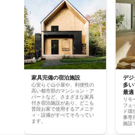
家具完備の宿⁠泊⁠施⁠設
デジ
多⁠いプ
心安らぐ山小屋や、利便性の
高い都市部のマンション・ア
最⁠適
パートなど、さまざまな家具
リモ
付き宿泊施設があり、どこも
フェ
普段お家で使用するアメニテ
ド環
ィ・設備がすべてそろってい
事専
ます。
施設