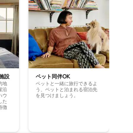
施⁠設
ペット同⁠伴OK
的地
ペットと一緒に旅行できるよ
崖沿
う、ペットと泊まれる宿泊先
ハウ
を見つけましょう。
した
特徴