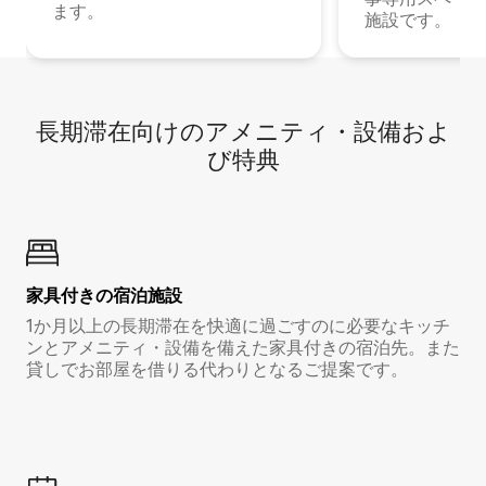
ます。
施設です。
長期滞在向け⁠のア⁠メ⁠ニ⁠テ⁠ィ⁠・設⁠備⁠およ
び特⁠典
家具付き⁠の宿⁠泊⁠施⁠設
1か月以上の長期滞在を快適に過ごすのに必要なキッチ
ンとアメニティ・設備を備えた家具付きの宿泊先。また
貸しでお部屋を借りる代わりとなるご提案です。