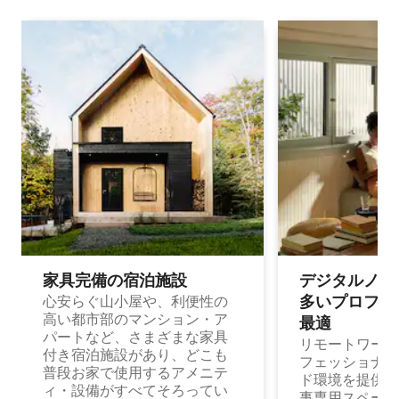
家具完備の宿⁠泊⁠施⁠設
デジタルノマド
多⁠いプ⁠ロ⁠フ⁠ェ⁠
心安らぐ山小屋や、利便性の
高い都市部のマンション・ア
最⁠適
パートなど、さまざまな家具
リモートワーク
付き宿泊施設があり、どこも
フェッショナル
普段お家で使用するアメニテ
ド環境を提供する
ィ・設備がすべてそろってい
事専用スペース