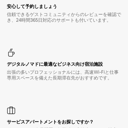
安心して予約しましょう
信頼できるゲストコミュニティからのレビューを確認で
き、24時間365日対応のサポートも付いています。
デジタルノマド⁠に最⁠適⁠なビ⁠ジ⁠ネ⁠ス⁠向⁠け宿⁠泊⁠施⁠設
出張の多いプロフェッショナルには、高速Wi-Fiと仕事
専用スペースを備えた長期滞在先がおすすめです。
サービスアパートメントをお探しですか？