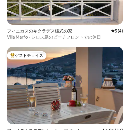
フィニカスのキクラデス様式の家
レビュー
5 (4)
Villa Marfo - シロス島のビーチフロントでの休日
ゲストチョイス
大好評のゲストチョイスです。