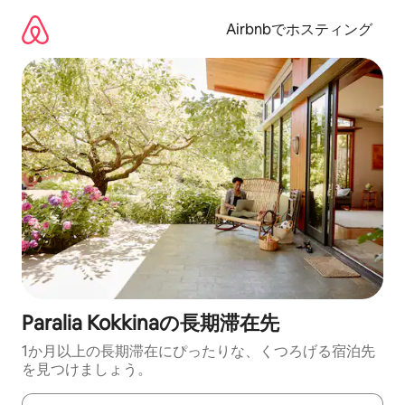
コ
ン
Airbnbでホスティング
テ
ン
ツ
に
ス
キ
ッ
プ
Paralia Kokkinaの長期滞在先
1か月以上の長期滞在にぴったりな、くつろげる宿泊先
を見つけましょう。