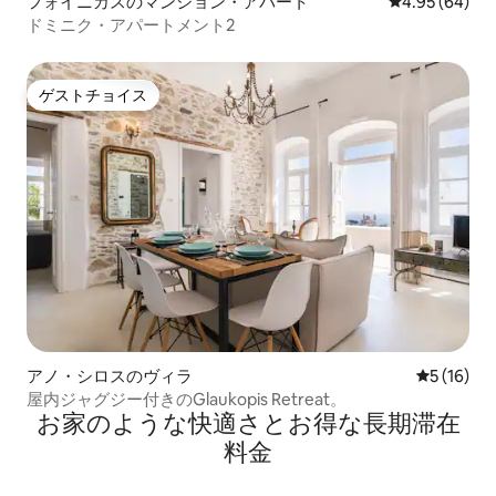
フォイニカスのマンション・アパート
レビュー64件
4.95 (64)
ドミニク・アパートメント2
ゲストチョイス
ゲストチョイス
アノ・シロスのヴィラ
レビュー1
5 (16)
屋内ジャグジー付きのGlaukopis Retreat。
お家のような快⁠適⁠さ⁠とお⁠得⁠な長⁠期⁠滞⁠在
料⁠金