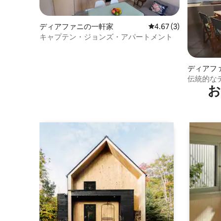
ディアファニの一軒家
レビュー3件、5つ星中
4.67 (3)
キャプテン・ジョンズ・アパートメント
ディアフ
の家
伝統的な
お