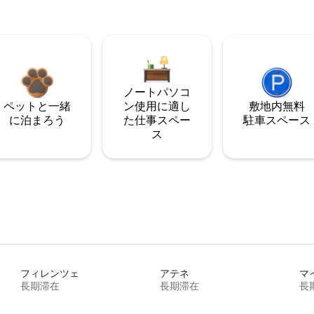
ノートパソコ
ペットと一緒
ン使用に適し
敷地内無料
に泊まろう
た仕事スペー
駐⁠車ス⁠ペ⁠ー⁠ス
ス
フィレンツェ
アテネ
マ
長期滞在
長期滞在
長