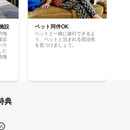
施⁠設
ペット同⁠伴OK
的地
ペットと一緒に旅行できるよ
崖沿
う、ペットと泊まれる宿泊先
ハウ
を見つけましょう。
した
特徴
特⁠典