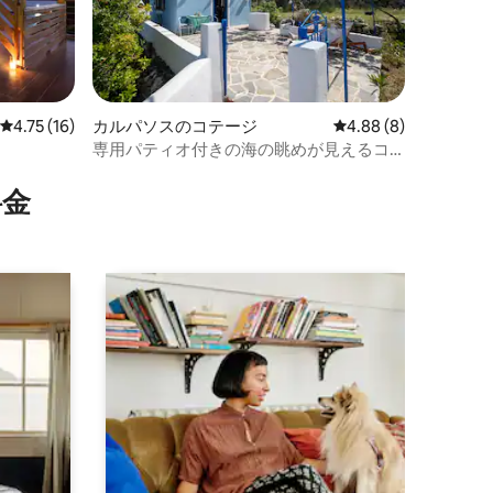
レビュー16件、5つ星中4.75つ星の平均評価
4.75 (16)
カルパソスのコテージ
レビュー8件、5つ星中
4.88 (8)
専用パティオ付きの海の眺めが見えるコ
テージ
⁠金