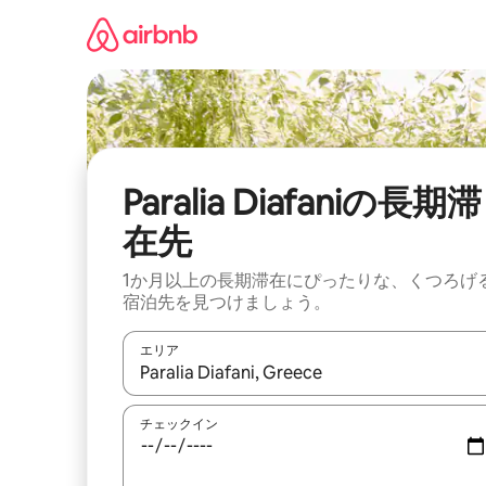
コ
ン
テ
ン
ツ
に
ス
キ
ッ
Paralia Diafaniの長期滞
プ
在先
1か月以上の長期滞在にぴったりな、くつろげ
宿泊先を見つけましょう。
エリア
検索結果が表示されたら、上下の矢印キーを使っ
チェックイン