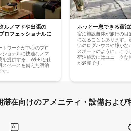
タルノマドや出⁠張⁠の
ホッと一⁠息⁠で⁠き⁠る宿⁠泊
⁠ロ⁠フ⁠ェ⁠ッ⁠シ⁠ョ⁠ナ⁠ル⁠に
宿泊施設自体が旅行の目
になることもあります。
いのログハウスや静かな
ートワークが中心のプロ
スボートのように、こう
ッショナルに快適なノマ
宿泊施設にはユニークな
境を提供する、Wi-Fiと仕
が満載です。
用スペースを備えた宿泊
です。
滞在向け⁠のア⁠メ⁠ニ⁠テ⁠ィ⁠・設⁠備⁠および