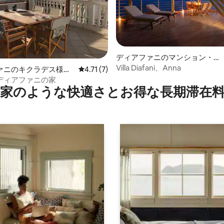
4.67つ星の平均評価
ディアファニのマンション・
アパート
Villa Diafani、Anna
ァニのキクラデス様式
レビュー7件、5つ星中4.71つ星の平均評価
4.71 (7)
ディアファニの家
家のような快⁠適⁠さ⁠とお⁠得⁠な長⁠期⁠滞⁠在料