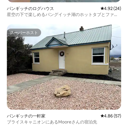
パンギッチのログハウス
レビュー24件
4.92 (24)
星空の下で楽しめるパングイッチ湖のホットタブとファイ
ヤーピット
スーパーホスト
スーパーホスト
パンギッチの一軒家
レビュー57件
4.86 (57)
ブライスキャニオンにあるMooreさんの宿泊先