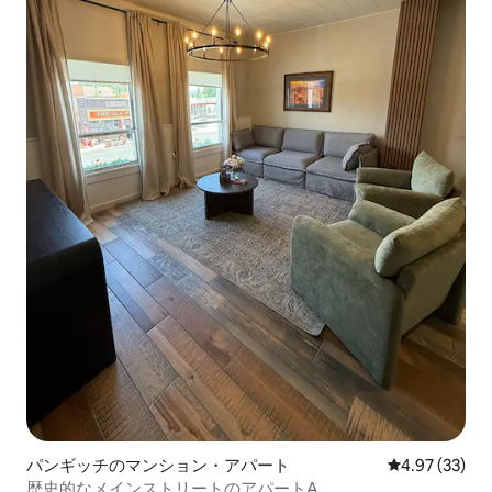
パンギッチのマンション・アパート
レビュー33件
4.97 (33)
歴史的なメインストリートのアパートA