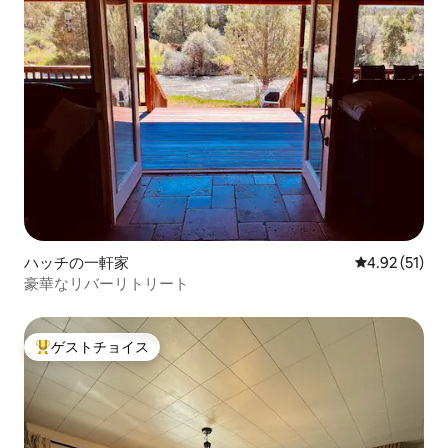
ハッチの一軒家
レビュー51件
4.92 (51)
豪華なリバーリトリート
ゲストチョイス
大好評のゲストチョイスです。