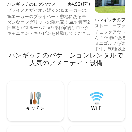
パンギッチのログハウス
レビュー171件、5つ星中4.92
4.92 (171)
ブライスとザイオン近くの15エーカーの
渓谷にあるオフグリッドのログハウス
15エーカーのプライベート敷地にあるモ
パンギッチのファ
ダンなオフグリッドの隠れ家！🏔️✨ 寝室2
イ
ストーニーファー
部屋とバスルーム2つの隠れ家的なロック
ウス（専用露天風
チェックアウトの
キャニオン・キャビンを体験してくださ
ん！ 休暇のあるべき姿で
い。BLMの土地に隣接し、360度のレッド
ミニゴルフを楽しも
ロックの景色が見渡せます。 2026年の新
ド牛、50種以上
設：高速Starlink Wi-Fi、55インチのスマ
パンギッチのバケーションレンタルで
い。 絵に描いたような美しい農場にあ
ートテレビ、クリーンな太陽光発電。リ
る、当社のラグジ
モートワークや映画鑑賞の夜に最適で
人気のアメニティ・設備
つをお楽しみくだ
す！ 📍 最高のロケーション： • ブライス
ニオン国立公園、
キャニオン（30分） • ジオン（60分） 瑪
ングコース、四輪
瑙探しをしたり、鹿やアンテロープを見
素晴らしいアウト
たり、静かで環境にやさしいソーラー体
数分圏内にありま
験をお楽しみください。ペットは禁止で
ーキングトレイル
す。高地砂漠のサンクチュアリがあなた
ながらリラックス
をお待ちしています！
ど、New Stone
キッチン
Wi-Fi
ことでしょう。 
ン」がまもなくオ