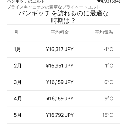
パンギッチのユルト
レビュー584件
4.93 (584)
ブライスキャニオンの豪華なプライベートユルト
パンギッチを訪⁠れ⁠るの⁠に最⁠適⁠な
時⁠期⁠は⁠？
月
平均料金
平均気温
1月
¥16,317 JPY
-1°C
2月
¥16,951 JPY
1°C
3月
¥16,159 JPY
6°C
4月
¥16,159 JPY
9°C
5月
¥16,792 JPY
15°C