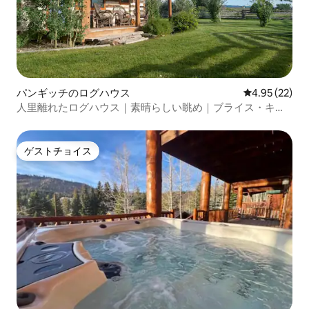
パンギッチのログハウス
レビュー22件
4.95 (22)
人里離れたログハウス｜素晴らしい眺め｜ブライス・キャ
ニオン
ゲストチョイス
ゲストチョイス