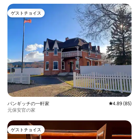
ゲストチョイス
ゲストチョイス
パンギッチの一軒家
レビュー85件
4.89 (85)
元保安官の家
ゲストチョイス
ゲストチョイス