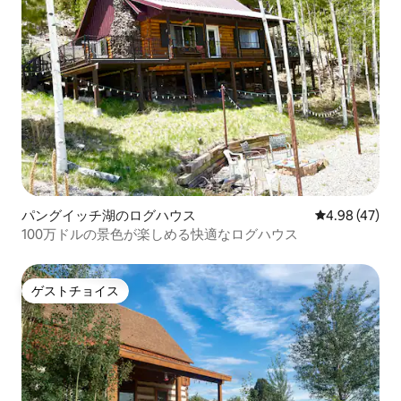
パングイッチ湖のログハウス
レビュー47件
4.98 (47)
100万ドルの景色が楽しめる快適なログハウス
ゲストチョイス
ゲストチョイス