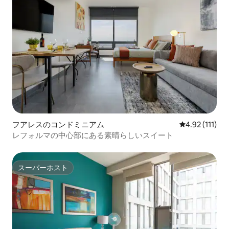
フアレスのコンドミニアム
レビュー111
4.92 (111)
レフォルマの中心部にある素晴らしいスイート
スーパーホスト
スーパーホスト