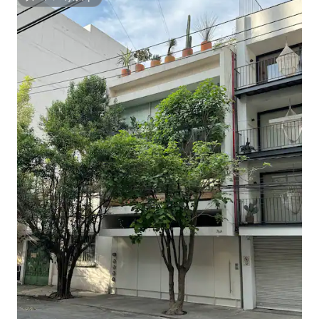
スーパーホスト
スも楽しめます。 すべてのアメニティに
はWi-Fiが含まれています。 このロフト
は、象徴的なアールデコ調の建物がある
伝統的な地区タバカレラにあります。 ダ
ウンタウンやサンラファエルやサンタマ
リアなどの古いエリアが数ブロック先に
あります。 コンデサ、ローマ、ポランコ
のおしゃれなエリアは車や自転車で数分
です。 これは真新しいアパートで、最先
端の設備、防音バルコニー、セントラル
ウォーターヒーティングを備えていま
す。 以下も含まれます： スカイテレビ
（102のテレビチャンネル、26のオーディ
オチャンネル、50のPPVチャンネル）+
KiwiNetworksが提供する20mbpsインタ
ーネット。 ヘアドライヤー ヨーロッパプ
ラグコンバーター