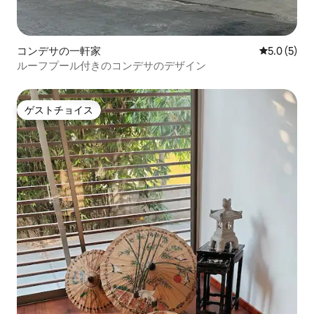
コンデサの一軒家
レビュー5
5.0 (5)
ルーフプール付きのコンデサのデザイン
ゲストチョイス
ゲストチョイス