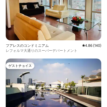
フアレスのコンドミニアム
レビュー140件
4.86 (140)
レフォルマ大通りのスーパーデパートメント
ゲストチョイス
ゲストチョイス