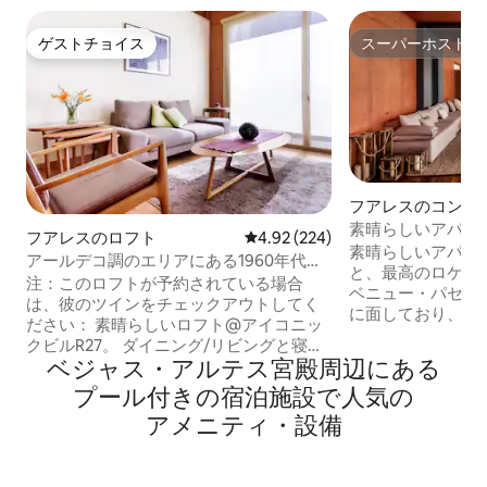
ゲストチョイス
スーパーホスト
ゲストチョイス
スーパーホスト
フアレスのコンド
素晴らしいアパー
フアレスのロフト
レビュー224件、5つ星中4.92
4.92 (224)
部屋、素晴らしい
素晴らしいアパー
アールデコ調のエリアにある1960年代風
と、最高のロケー
ロフト
注：このロフトが予約されている場合
ベニュー・パセオ
は、彼のツインをチェックアウトしてく
に面しており、建
ださい： 素晴らしいロフト@アイコニッ
ックによって設計
クビルR27。 ダイニング/リビングと寝室
の象徴的な建物の1
ベジャス・アルテス宮殿周⁠辺⁠にあ⁠る
の2つのスペースに分かれた素敵なロフ
念碑の美しい景色
ト。 便利なキッチン、1.5バスルーム、
プ⁠ー⁠ル⁠付⁠き⁠の宿⁠泊⁠施⁠設⁠で人⁠気⁠の
のバスルーム、3
広々としたウォークインクローゼットが
す。 素晴らしく豪華なアパート、ゴージ
ア⁠メ⁠ニ⁠テ⁠ィ・設⁠備
あります。 レフォルマ通りを見下ろす新
ャスな景色とメキ
しいアイコニックな建物の10階にあるア
ケーション：パセ
パートは、高速インターネットやケーブ
マ通り。 建物は建築家アルベルト・カラ