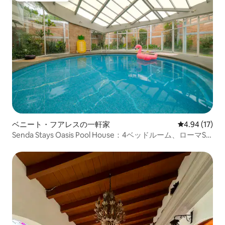
ベニート・フアレスの一軒家
レビュー17件
4.94 (17)
Senda Stays Oasis Pool House：4ベッドルーム、ローマS
の隣