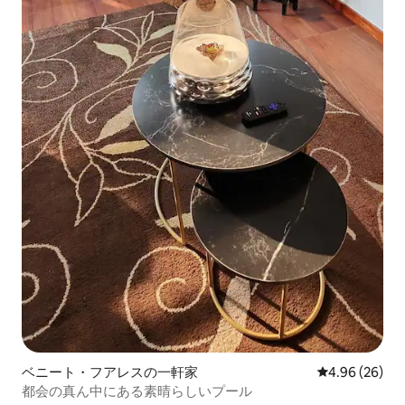
ベニート・フアレスの一軒家
レビュー26件
4.96 (26)
都会の真ん中にある素晴らしいプール