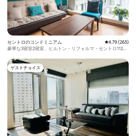
セントロのコンドミニアム
レビュー265件
4.79 (265)
豪華な3寝室2寝室、ヒルトン・リフォルマ・セントロ1126
の隣
ゲストチョイス
ゲストチョイス