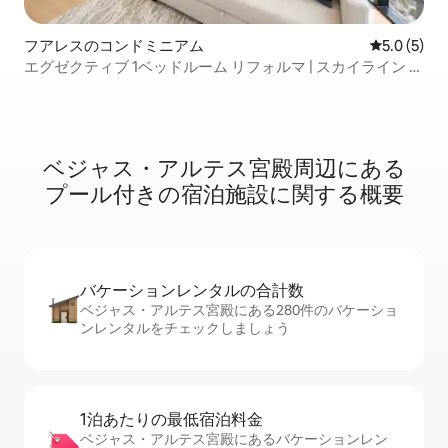
フアレスのコンドミニアム
レビュー5
5.0 (5)
エグゼクティブ 1ベッドルーム リフォルマ | スカイライン +
プール + ジム
ベジャス・アルテス宮殿周⁠辺⁠にあ⁠る
プ⁠ー⁠ル⁠付⁠き⁠の宿⁠泊⁠施⁠設⁠に関⁠す⁠る概⁠要
バケーションレ⁠ン⁠タ⁠ル⁠の合⁠計⁠数
ベジャス・アルテス宮殿にある280件のバケーショ
ンレンタルをチェックしましょう
1泊あたりの最⁠低⁠宿⁠泊⁠料⁠金
ベジャス・アルテス宮殿にあるバケーションレン