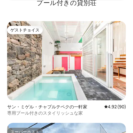
プール付きの貸別荘
て、30年代に象徴的なデコ建築が追加さ
れました。 革命記念碑、サンカルロス博
物館、国立図書館、共和国通りが独特の
個性を与えています。 ダウンタウンや古
いエリア、サンラファエル、サンタマリ
ゲストチョイス
ア、フアレスはタバカレラから数ブロッ
ゲストチョイス
ク、コンデサ、ローマ、ポランコなどの
おしゃれなエリアは車や自転車で数分で
す。 ここは間違いなく忘れられない場所
です。 地下鉄駅、タクシー乗り場、エコ
バイスのポスト、メトロバスが宿泊施設
から徒歩数歩内にあります。 これは真新
しいアパートで、最先端のシステム、遮
音バルコニー、中央給湯システムを備え
ています。 この宿泊施設はGRIPセキュリ
ティにより24時間365日警備されていま
す。 屋上のアメニティには次のものが含
まれます： スパ（さまざまなマッサージ
とフェイシャル）、ジム、スチームルー
サン・ミゲル・チャプルテペクの一軒家
レビュー90件
4.92 (90)
ム、カフェテリア、上階と屋上の下階に
専用プール付きのスタイリッシュな家
ラウンジ、半オリンピックプールとジャ
グジーがあり、庭園に囲まれています。
また、ロビー階では、傾斜したサボテン
スーパーホスト
の庭、図書館、広いホールなどのオアシ