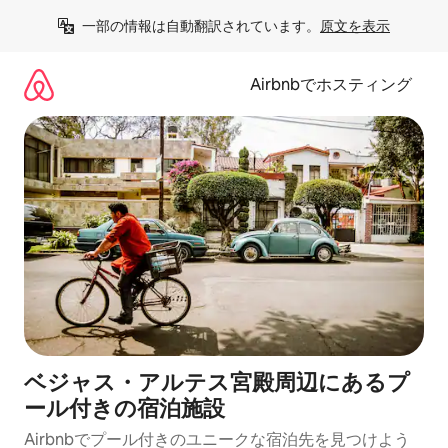
コ
一部の情報は自動翻訳されています。
原文を表示
ン
テ
ン
Airbnbでホスティング
ツ
に
ス
キ
ッ
プ
ベジャス・アルテス宮殿周辺にあるプ
ール付きの宿泊施設
Airbnbでプール付きのユニークな宿泊先を見つけよう