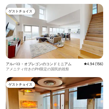
ゲストチョイス
ゲストチョイス
アルバロ・オブレゴンのコンドミニアム
レビュー156件
4.94 (156)
アメニティ付きのPH限定の国民的祝祭
ゲストチョイス
ゲストチョイス