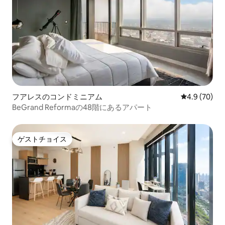
フアレスのコンドミニアム
レビュー70
4.9 (70)
BeGrand Reformaの48階にあるアパート
ゲストチョイス
ゲストチョイス