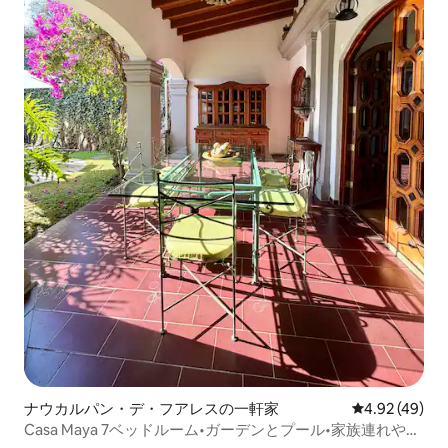
ナウカルパン・デ・フアレスの一軒家
レビュー49件
4.92 (49)
Casa Maya 7ベッドルーム•ガーデンとプール•家族連れやグ