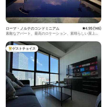
ローマ・ノルテのコンドミニアム
レビュー146件
4.95 (146)
素敵なアパート、最高のロケーション、素晴らしい屋上プ
ール
ゲストチョイス
大好評のゲストチョイスです。