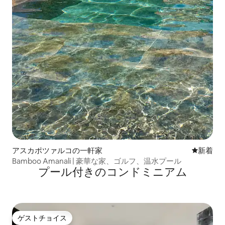
アスカポツァルコの一軒家
新しい宿
新着
Bamboo Amanali | 豪華な家、ゴルフ、温水プール
プール付きのコンドミニアム
ゲストチョイス
ゲストチョイス