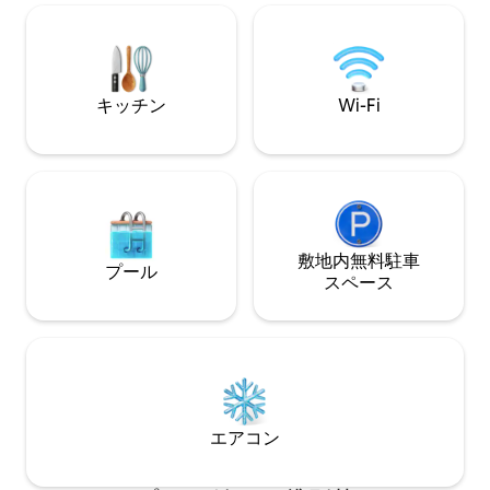
ルテレビなどのアメニティが揃っていま
ックによって設計
す。 キングサイズベッド（+2人用の膨ら
ませるクイーンサイズマットレスはリク
エストに応じて利用可能）で快適に2名様
がご宿泊いただけます。 アルベルト・カ
キッチン
Wi-Fi
ラックのデザイン、屋内と屋外の庭をお
楽しみください。この素晴らしいロケー
ションでメキシコシティを最大限にお楽
しみください。 歴史的・文化的な場所、
博物館、地下鉄駅、公園、レストランか
ら数ブロック、市内で最もおしゃれで伝
統的なエリアから数分です。 月額のゲス
トは、2台分の駐車スペースと倉庫を利用
敷地内無料駐⁠車
プール
できます。 私たちは市内に住んでおり、
ス⁠ペ⁠ー⁠ス
お迎えとサポートをいたします。 旅程
表、おすすめ、予約、運転手の有無にか
かわらず追加の有料交通機関、ハウスキ
ーピングもお手伝いします。 メキシコシ
ティでの体験を最大限に楽しんでいただ
くために、お手伝いさせていただきま
す。 タバカレラはメキシコシティで最も
エアコン
伝統的なエリアのひとつで、17世紀から
あらゆるものを見てきました。19世紀半
ばに名前と新しいアイデンティティを得