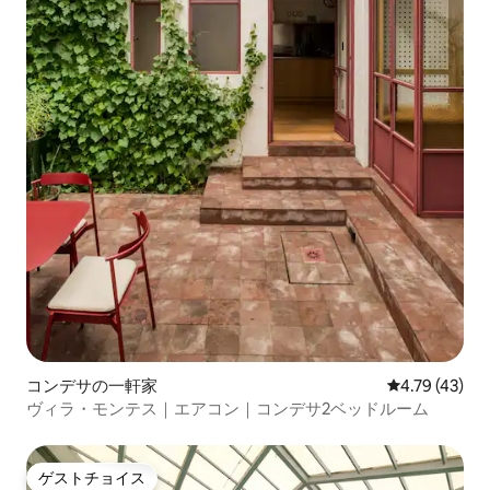
コンデサの一軒家
レビュー43件
4.79 (43)
ヴィラ・モンテス｜エアコン｜コンデサ2ベッドルーム
ゲストチョイス
ゲストチョイス