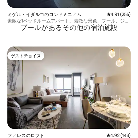
ミゲル・イダルゴのコンドミニアム
レビュー255件
4.91 (255)
素敵な1ベッドルームアパート。素敵な景色、プール、ジャ
プールがあるその他の宿泊施設
グジー、ジムなど
ゲストチョイス
ゲストチョイス
フアレスのロフト
レビュー143件
4.92 (143)