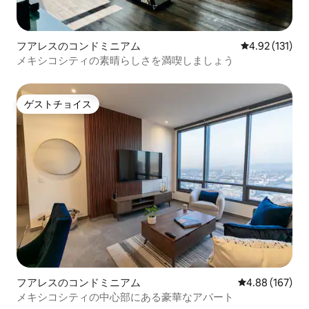
フアレスのコンドミニアム
レビュー131
4.92 (131)
メキシコシティの素晴らしさを満喫しましょう
ゲストチョイス
ゲストチョイス
フアレスのコンドミニアム
レビュー167件
4.88 (167)
メキシコシティの中心部にある豪華なアパート