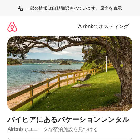
コ
一部の情報は自動翻訳されています。
原文を表示
ン
テ
ン
Airbnbでホスティング
ツ
に
ス
キ
ッ
プ
パイヒアにあるバケーションレンタル
Airbnbでユニークな宿泊施設を見つける