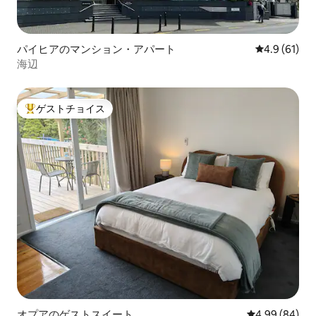
パイヒアのマンション・アパート
レビュー61
4.9 (61)
海辺
ゲストチョイス
大好評のゲストチョイスです。
オプアのゲストスイート
レビュー84件
4.99 (84)