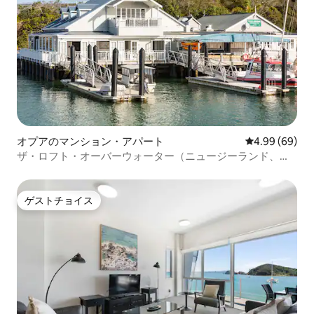
オプアのマンション・アパート
レビュー69件
4.99 (69)
ザ・ロフト・オーバーウォーター（ニュージーランド、ア
イランズ湾）
ゲストチョイス
ゲストチョイス