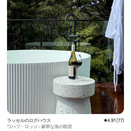
ラッセルのログハウス
レビュー77件
4.91 (77)
ワハプ・ロッジ - 豪華な海の眺望