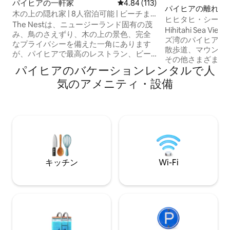
パイヒアの一軒家
レビュー113件、5つ星中4.84
4.84 (113)
パイヒアの離れ
木の上の隠れ家 | 8人宿泊可能 | ビーチま
ヒヒタヒ・シービ
で徒歩圏内
The Nestは、ニュージーランド固有の茂
プライベート・セ
Hihitahi Sea
み、鳥のさえずり、木の上の景色、完全
ズ湾のパイヒアに
なプライバシーを備えた一角にあります
散歩道、マウンテ
が、パイヒアで最高のレストラン、ビー
その他さまざまな
チ、観光ボートまで徒歩5分です。 海辺で
パイヒアのバケーションレンタルで人
ィから選べるエリアです。 
の変化？それとも森林での変化？どちら
私道の先に、世界
気のアメニティ・設備
かを選ぶ必要はありません。 寝室3部屋、
たと想像できるプ
バスルーム2部屋、周囲を囲むデッキ、湾
あります。 パイ
で1日を過ごした後にくつろげるように作
ずか5分ですが、
られたバスタブを備えています。車は置
在に必要なものが
いておきましょう。どこへでも歩いて行
だけのプライベー
けます。静寂の中へと戻りましょう。 ベ
日が当たるバーベ
イ・オブ・アイランドは、急ぐことも車
終わりを過ごすの
を運転することもなく、大切な人たちと
スポットです。
ニュージーランドで最も素晴らしい海岸
キッチン
Wi-Fi
線のひとつだけを楽しむべき場所です。