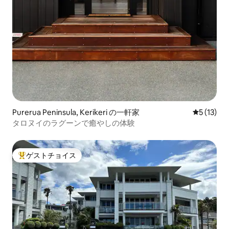
Purerua Peninsula, Kerikeri の一軒家
レビュー1
5 (13)
タロヌイのラグーンで癒やしの体験
ゲストチョイス
大好評のゲストチョイスです。