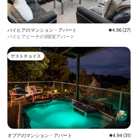
パイヒアのマンション・アパート
レビュー27件
4.96 (27)
パイヒアビーチの3寝室アパート
ゲストチョイス
ゲストチョイス
オプアのマンション・アパート
レビュー31件
4.94 (31)