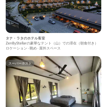
タナ・ラタのホテル客室
ZenByStellarの豪華なテント（山）での滞在（朝食付き）
ロケーション
·
眺め
·
屋外スペース
スーパーホスト
スーパーホスト