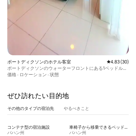
ポートディクソンのホテル客室
レビュー30件
4.83 (30)
ポートディクソンのウォーターフロントにある1ベッドルー
ムのホテル
価格
·
ロケーション
·
状態
ぜひ訪⁠れ⁠た⁠い目⁠的⁠地
その他のタ⁠イ⁠プ⁠の宿⁠泊⁠先
やるべきこと
コンテナ型の宿泊施設
車椅子から移乗できるベッドがある宿泊施設
パハン州
パハン州