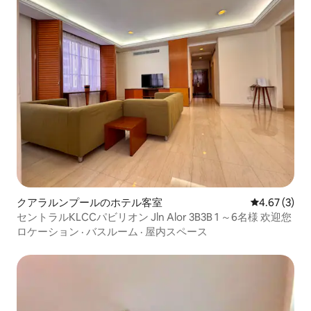
クアラルンプールのホテル客室
レビュー3件
4.67 (3)
セントラルKLCCパビリオン Jln Alor 3B3B 1 ～6名様 欢迎您
ロケーション
·
バスルーム
·
屋内スペース