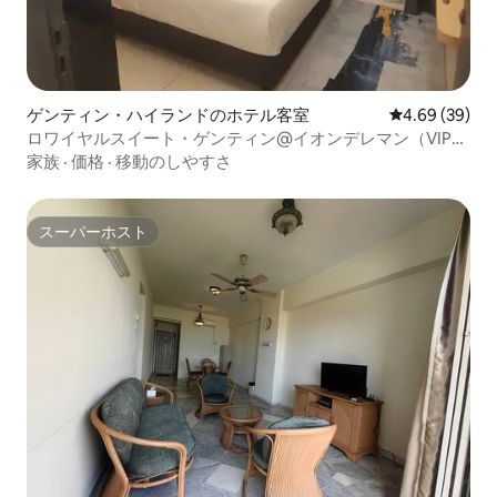
ゲンティン・ハイランドのホテル客室
レビュー39件
4.69 (39)
ロワイヤルスイート・ゲンティン@イオンデレマン（VIP駐
車場）
家族
·
価格
·
移動のしやすさ
スーパーホスト
スーパーホスト