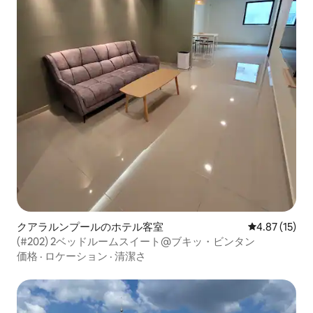
クアラルンプールのホテル客室
レビュー15件
4.87 (15)
(#202) 2ベッドルームスイート@ブキッ・ビンタン
価格
·
ロケーション
·
清潔さ