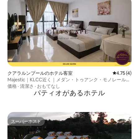
クアラルンプールのホテル客室
レビュー4件
4.75 (4)
Majestic｜KLCC近く｜メダン・トゥアンク・モノレールま
で5分
価格
·
清潔さ
·
おもてなし
パティオがあるホ⁠テ⁠ル
スーパーホスト
スーパーホスト