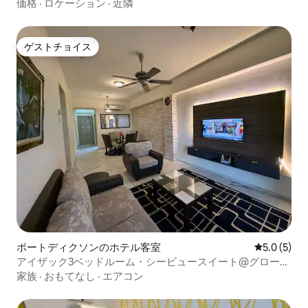
ラックスルーム
価格
·
ロケーション
·
近隣
ゲストチョイス
ゲストチョイス
ポートディクソンのホテル客室
レビュー5
5.0 (5)
アイザック3ベッドルーム・シービュースイート@グローリ
ービーチリゾート
家族
·
おもてなし
·
エアコン