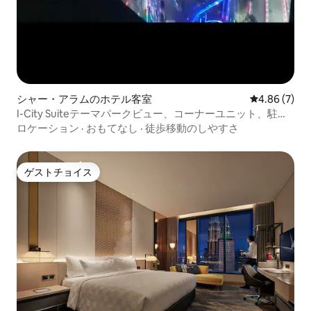
シャー・アラムのホテル客室
レビュー7件
4.86 (7)
I-City Suiteテーマパークビュー、コーナーユニット、駐車
場
ロケーション
·
おもてなし
·
徒歩移動のしやすさ
ゲストチョイス
ゲストチョイス