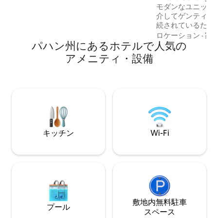
こもったアメニティ
モダンなユニット
介してゲンティン
続されているため
ールドテーマパー
ロケーション
·
家
パハン州にあるホ⁠テ⁠ル⁠で人⁠気⁠の
ー、その他多くの
簡単に探索できま
ア⁠メ⁠ニ⁠テ⁠ィ⁠・設⁠備
コンが完備されて
意されていますの
過ごしいただけま
ピング、涼しい気
めにここにいる場
にくつろぐのに最
キッチン
Wi-Fi
敷地内無料駐⁠車
プール
ス⁠ペ⁠ー⁠ス