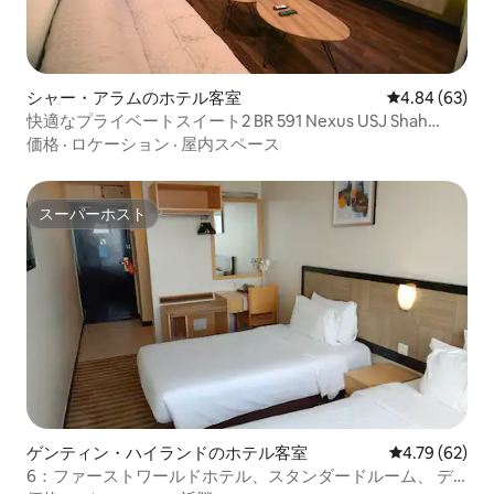
シャー・アラムのホテル客室
レビュー63件
4.84 (63)
快適なプライベートスイート2 BR 591 Nexus USJ Shah
Alam
価格
·
ロケーション
·
屋内スペース
スーパーホスト
スーパーホスト
ゲンティン・ハイランドのホテル客室
レビュー62件
4.79 (62)
6：ファーストワールドホテル、スタンダードルーム、 デ