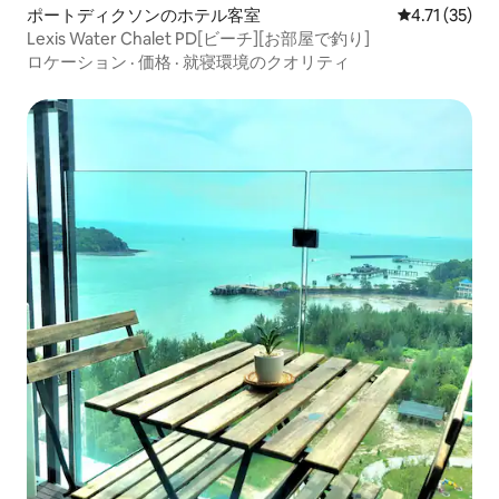
ポートディクソンのホテル客室
レビュー35件
4.71 (35)
Lexis Water Chalet PD[ビーチ][お部屋で釣り]
ロケーション
·
価格
·
就寝環境のクオリティ