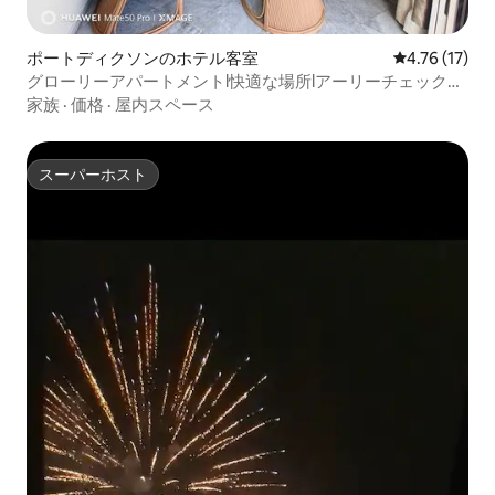
ポートディクソンのホテル客室
レビュー17件
4.76 (17)
グローリーアパートメントl快適な場所lアーリーチェックイ
ン
家族
·
価格
·
屋内スペース
スーパーホスト
スーパーホスト