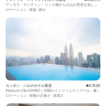
アンタラ・ゲンティン・リンク橋からの山の景色を楽しも
う
ロケーション
·
家族
·
静か
カンポン・バルのホテル客室
レビュー4件
4.75 (4)
Platinum 2 By KIMIRO｜51階のインフィニティプール・豪
華キングサイズベッドルーム【バスタブ+キッチン+無料駐
ロケーション
·
情報の正確さ
·
清潔さ
車場】