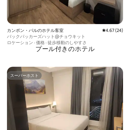
カンポン・バルのホテル客室
レビュー24件
4.67 (24)
バックパッカーズハット@チョウキット
ロケーション
·
価格
·
徒歩移動のしやすさ
プール付きのホ⁠テ⁠ル
スーパーホスト
スーパーホスト