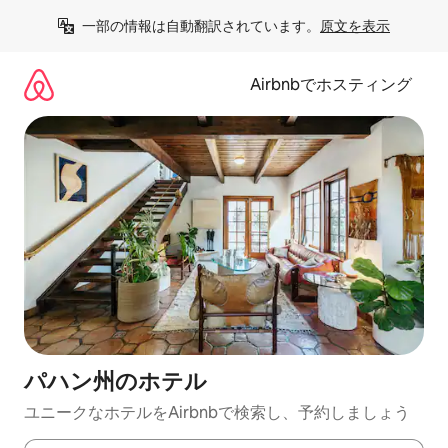
コ
一部の情報は自動翻訳されています。
原文を表示
ン
テ
ン
Airbnbでホスティング
ツ
に
ス
キ
ッ
プ
パハン州のホ⁠テ⁠ル
ユニークなホ⁠テ⁠ル⁠をAirbnb⁠で検⁠索⁠し⁠、予⁠約し⁠ま⁠し⁠ょ⁠う