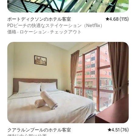
ポートディクソンのホテル客室
レビュー115件
4.68 (115)
PDビーチの快適なステイケーション（Netflix）
価格
·
ロケーション
·
チェックアウト
クアラルンプールのホテル客室
レビュー76件
4.51 (76)