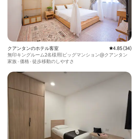
クアンタンのホテル客室
レビュー34件
4.85 (34)
無印キングルーム2名様用|ビッグマンション@クアンタン
家族
·
価格
·
徒歩移動のしやすさ