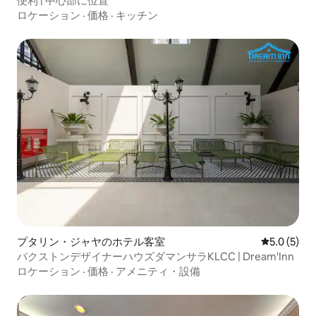
便利 | 中心部に位置
ロケーション
·
価格
·
キッチン
プタリン・ジャヤのホテル客室
レビュー5
5.0 (5)
パクストンデザイナーハウズダマンサラKLCC | Dream'Inn
ロケーション
·
価格
·
アメニティ・設備