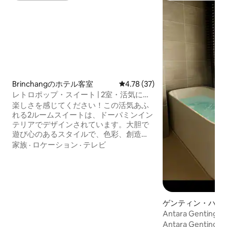
Brinchangのホテル客室
レビュー37件、5つ星中4.78
4.78 (37)
レトロポップ・スイート | 2室・活気に満
ちたステイケーション |
楽しさを感じてください！この活気あふ
れる2ルームスイートは、ドーパミンイン
テリアでデザインされています。大胆で
遊び心のあるスタイルで、色彩、創造
性、ポジティブな雰囲気が満載です。活
家族
·
ロケーション
·
テレビ
気があり、インスピレーションを与え、
ありきたりではない空間を好む旅行者に
最適です。 明るく快適な🛏2つのお部屋
— 最大4名様まで宿泊可能 🎨 カラフルで
こだわりのあるインテリアが、楽しさを
演出 必需品が揃った🛁専用バスルーム 📶
ゲンティン・ハイ
高速Wi-FiとNetflixとYoutubeが観れる大
テル客室
Antara Genti
型テレビ 🧼 清潔なリネン、タオル、心の
色
Antara Genti