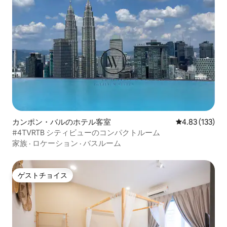
カンポン・バルのホテル客室
レビュー133件
4.83 (133)
#4TVRTB シティビューのコンパクトルーム
家族
·
ロケーション
·
バスルーム
ゲストチョイス
ゲストチョイス