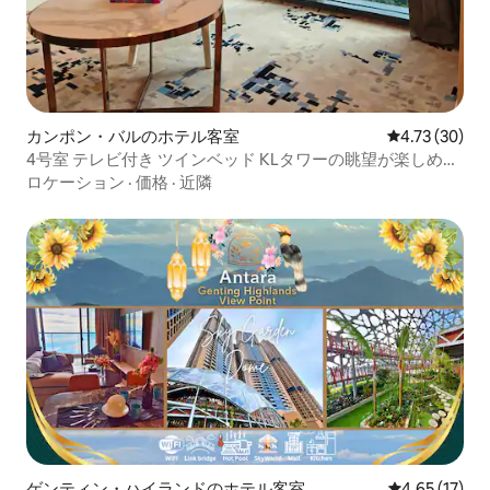
カンポン・バルのホテル客室
レビュー30件
4.73 (30)
4号室 テレビ付き ツインベッド KLタワーの眺望が楽しめる
お部屋 スカイプール付き
ロケーション
·
価格
·
近隣
ゲンティン・ハイランドのホテル客室
レビュー17件
4.65 (17)