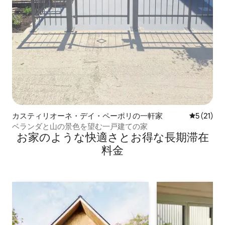
カスティリオーネ・デイ・ペーポリの一軒家
レビュー2
5 (21)
ベランダと山の景色を望む一戸建ての家
お家のような快⁠適⁠さ⁠とお⁠得⁠な長⁠期⁠滞⁠在
料⁠金