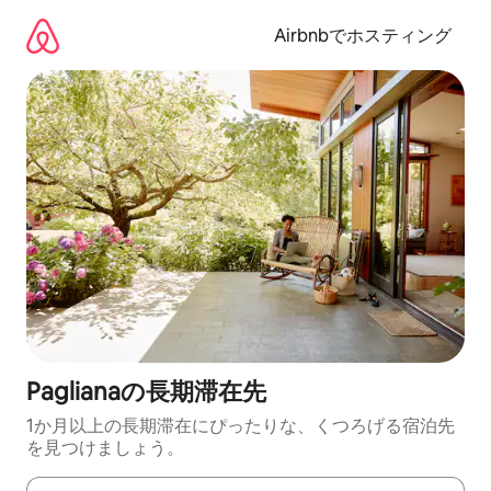
コ
ン
Airbnbでホスティング
テ
ン
ツ
に
ス
キ
ッ
プ
Paglianaの長期滞在先
1か月以上の長期滞在にぴったりな、くつろげる宿泊先
を見つけましょう。