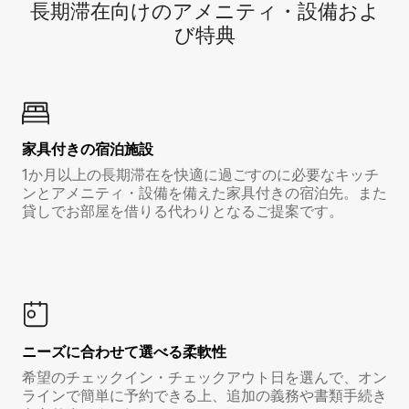
長期滞在向け⁠のア⁠メ⁠ニ⁠テ⁠ィ⁠・設⁠備⁠およ
び特⁠典
家具付き⁠の宿⁠泊⁠施⁠設
1か月以上の長期滞在を快適に過ごすのに必要なキッチ
ンとアメニティ・設備を備えた家具付きの宿泊先。また
貸しでお部屋を借りる代わりとなるご提案です。
ニーズに合わせて選べる柔軟性
希望のチェックイン・チェックアウト日を選んで、オン
ラインで簡単に予約できる上、追加の義務や書類手続き