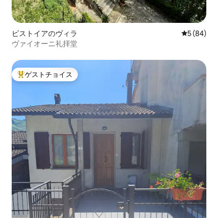
ピストイアのヴィラ
レビュー8
5 (84)
ヴァイオーニ礼拝堂
ゲストチョイス
大好評のゲストチョイスです。