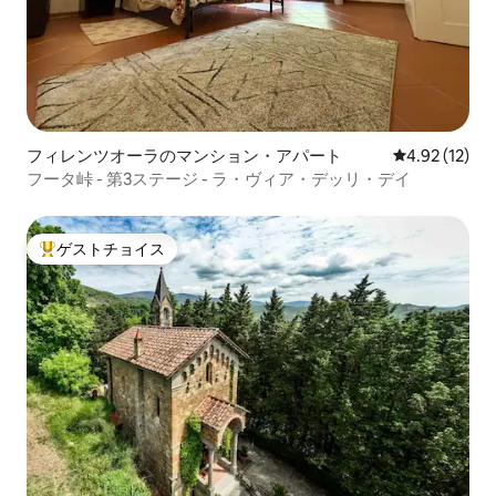
フィレンツオーラのマンション・アパート
レビュー12件
4.92 (12)
フータ峠 - 第3ステージ - ラ・ヴィア・デッリ・デイ
ゲストチョイス
大好評のゲストチョイスです。