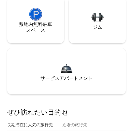
敷地内無料駐⁠車
ジム
ス⁠ペ⁠ー⁠ス
サービスアパートメント
ぜひ訪⁠れ⁠た⁠い目⁠的⁠地
長期滞在に人気の旅行先
近場の旅行先