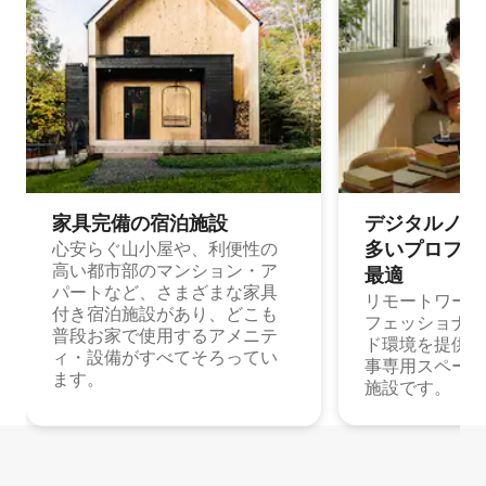
家具完備の宿⁠泊⁠施⁠設
デジタルノマド
多⁠いプ⁠ロ⁠フ⁠ェ⁠
心安らぐ山小屋や、利便性の
高い都市部のマンション・ア
最⁠適
パートなど、さまざまな家具
リモートワーク
付き宿泊施設があり、どこも
フェッショナル
普段お家で使用するアメニテ
ド環境を提供する
ィ・設備がすべてそろってい
事専用スペース
ます。
施設です。