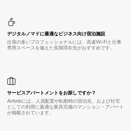
デジタルノマド⁠に最⁠適⁠なビ⁠ジ⁠ネ⁠ス⁠向⁠け宿⁠泊⁠施⁠設
出張の多いプロフェッショナルには、高速Wi-Fiと仕事
専用スペースを備えた長期滞在先がおすすめです。
サービスアパートメントをお探しですか？
Airbnbには、人員配置や転勤時の宿泊先、および社宅
としての利用に最適な家具完備のマンション・アパート
が掲載されています。