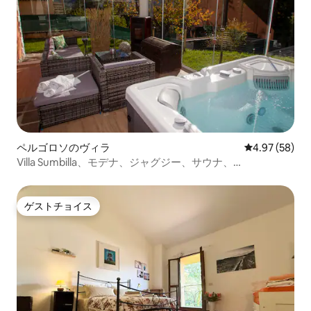
ペルゴロソのヴィラ
レビュー58件
4.97 (58)
Villa Sumbilla、モデナ、ジャグジー、サウナ、
vicinoToscana
ゲストチョイス
ゲストチョイス