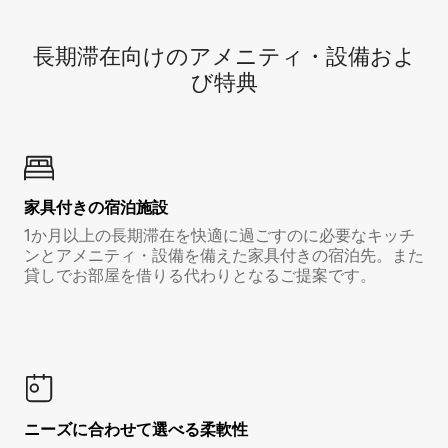
長期滞在向け⁠のア⁠メ⁠ニ⁠テ⁠ィ⁠・設⁠備⁠およ
び特⁠典
家具付き⁠の宿⁠泊⁠施⁠設
1か月以上の長期滞在を快適に過ごすのに必要なキッチ
ンとアメニティ・設備を備えた家具付きの宿泊先。また
貸しでお部屋を借りる代わりとなるご提案です。
ニーズに合わせて選べる柔軟性