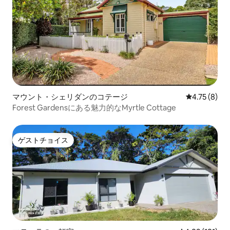
マウント・シェリダンのコテージ
レビュー8件
4.75 (8)
Forest Gardensにある魅力的なMyrtle Cottage
ゲストチョイス
ゲストチョイス