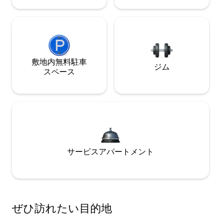
敷地内無料駐⁠車
ジム
ス⁠ペ⁠ー⁠ス
サービスアパートメント
ぜひ訪⁠れ⁠た⁠い目⁠的⁠地