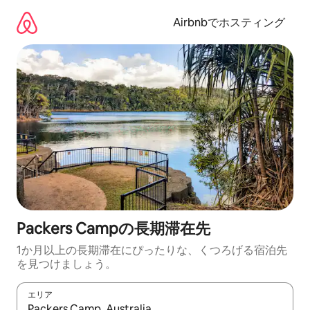
コ
ン
Airbnbでホスティング
テ
ン
ツ
に
ス
キ
ッ
プ
Packers Campの長期滞在先
1か月以上の長期滞在にぴったりな、くつろげる宿泊先
を見つけましょう。
エリア
検索結果が表示されたら、上下の矢印キーを使って移動するか、