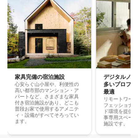
家具完備の宿⁠泊⁠施⁠設
デジタルノマド
多⁠いプ⁠ロ⁠フ⁠ェ⁠
心安らぐ山小屋や、利便性の
高い都市部のマンション・ア
最⁠適
パートなど、さまざまな家具
リモートワーク
付き宿泊施設があり、どこも
フェッショナル
普段お家で使用するアメニテ
ド環境を提供する
ィ・設備がすべてそろってい
事専用スペース
ます。
施設です。