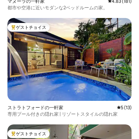
マヌーラの一軒家
レビュー181件
4.83 (181)
都市や空港に近いモダンな2ベッドルームの家。
ゲストチョイス
大好評のゲストチョイスです。
ストラトフォードの一軒家
レビュー1
5 (13)
専用プール付きの隠れ家 | リゾートスタイルの隠れ家
ゲストチョイス
大好評のゲストチョイスです。