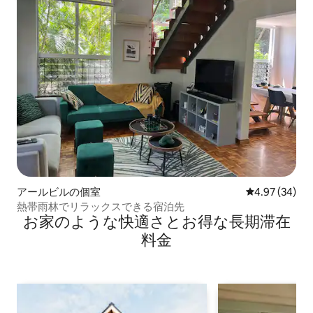
アールビルの個室
レビュー34件
4.97 (34)
熱帯雨林でリラックスできる宿泊先
お家のような快⁠適⁠さ⁠とお⁠得⁠な長⁠期⁠滞⁠在
料⁠金