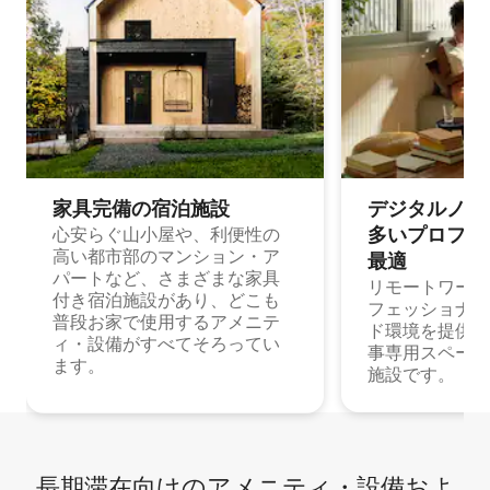
家具完備の宿⁠泊⁠施⁠設
デジタルノマド
多⁠いプ⁠ロ⁠フ⁠ェ⁠
心安らぐ山小屋や、利便性の
高い都市部のマンション・ア
最⁠適
パートなど、さまざまな家具
リモートワーク
付き宿泊施設があり、どこも
フェッショナル
普段お家で使用するアメニテ
ド環境を提供する
ィ・設備がすべてそろってい
事専用スペース
ます。
施設です。
長期滞在向け⁠のア⁠メ⁠ニ⁠テ⁠ィ⁠・設⁠備⁠およ