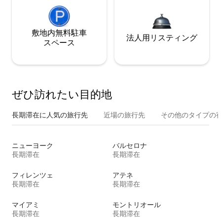
敷地内無料駐⁠車
法人用リスティング
ス⁠ペ⁠ー⁠ス
ぜひ訪⁠れ⁠た⁠い目⁠的⁠地
長期滞在に人気の旅行先
近場の旅行先
その他のタ⁠イ⁠プ⁠の宿
ニューヨーク
バルセロナ
長期滞在
長期滞在
フィレンツェ
アテネ
長期滞在
長期滞在
マイアミ
モントリオール
長期滞在
長期滞在