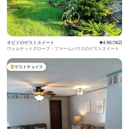
オビドのゲストスイート
レビュー162件
4.96 (162)
ウォルナットグローブ・ファームハウスのゲストスイート
ゲストチョイス
大好評のゲストチョイスです。