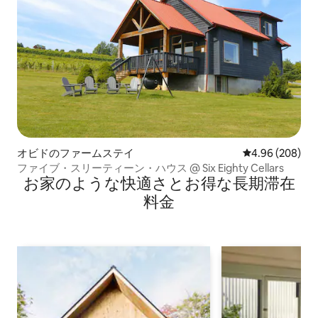
オビドのファームステイ
レビュー208件
4.96 (208)
ファイブ・スリーティーン・ハウス @ Six Eighty Cellars
お家のような快⁠適⁠さ⁠とお⁠得⁠な長⁠期⁠滞⁠在
料⁠金