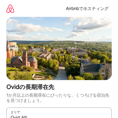
コ
ン
Airbnbでホスティング
テ
ン
ツ
に
ス
キ
ッ
プ
Ovidの長期滞在先
1か月以上の長期滞在にぴったりな、くつろげる宿泊先
を見つけましょう。
エリア
検索結果が表示されたら、上下の矢印キーを使って移動するか、