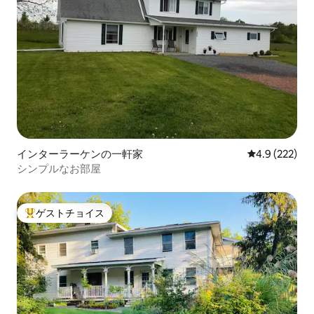
インターラーケンの一軒家
レビュー222
4.9 (222)
シンプルなお部屋
ゲストチョイス
大好評のゲストチョイスです。