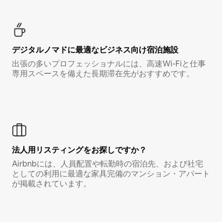
デジタルノマド⁠に最⁠適⁠なビ⁠ジ⁠ネ⁠ス⁠向⁠け宿⁠泊⁠施⁠設
出張の多いプロフェッショナルには、高速Wi-Fiと仕事
専用スペースを備えた長期滞在先がおすすめです。
法人用リスティングをお探しですか？
Airbnbには、人員配置や転勤時の宿泊先、および社宅
としての利用に最適な家具完備のマンション・アパート
が掲載されています。