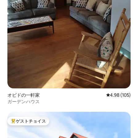
オビドの一軒家
レビュー105件
4.98 (105)
ガーデンハウス
ゲストチョイス
大好評のゲストチョイスです。