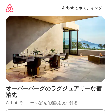
コ
ン
Airbnbでホスティング
テ
ン
ツ
に
ス
キ
ッ
プ
オーバーバーグのラグジュアリーな宿
泊先
Airbnbでユニークな宿泊施設を見つける