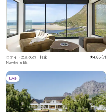
ロオイ・エルスの一軒家
レビュー7件
4.86 (7)
Nowhere Els
Luxe
Luxe