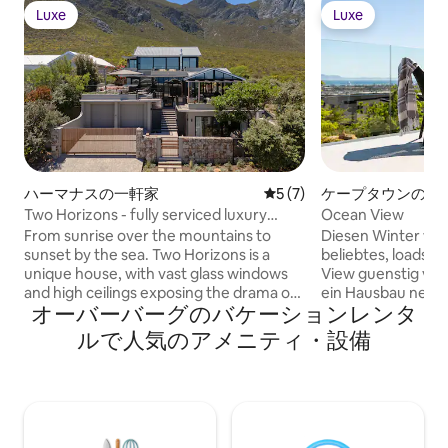
Luxe
Luxe
Luxe
Luxe
ハーマナスの一軒家
レビュー7件、5つ星中5つ
5 (7)
ケープタウンの一
Two Horizons - fully serviced luxury
Ocean View
home
From sunrise over the mountains to
Diesen Winter wer
sunset by the sea. Two Horizons is a
beliebtes, loadsh
unique house, with vast glass windows
View guenstig ver
and high ceilings exposing the drama of
ein Hausbau neben
オーバーバーグのバケーションレンタ
the mountains and the sea. Nestled
Geraeuschen und 
against the mountain amongst the
fuehren kann. Das 
ルで人気のアメニティ・設備
fynbos it feels gentle, natural and
eingerichtet und w
peaceful and yet only 400m from the
gespart damit sic
beach. With wooden floors and soft
wohlfuehlen. Dopp
granite finishes this house of contrasts is
Innengrill, Pool un
crafted for those who value comfort,
Kaffeemaschine, 
privacy and understated elegance. The
sind nur ein paar 