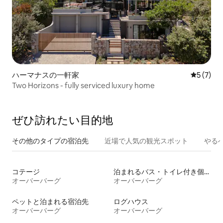
ハーマナスの一軒家
レビュー
5 (7)
Two Horizons - fully serviced luxury home
ぜひ訪⁠れ⁠た⁠い目⁠的⁠地
その他のタ⁠イ⁠プ⁠の宿⁠泊⁠先
近場で人気の観光スポット
やる
コテージ
泊まれるバス・トイレ付き個室
オーバーバーグ
オーバーバーグ
ペットと泊まれる宿泊先
ログハウス
オーバーバーグ
オーバーバーグ