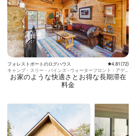
フォレストポートのログハウス
レビュー72件
4.81 (72)
キャンプ・スリー・パインズ - ウォーターフロント・アデ
お家のような快⁠適⁠さ⁠とお⁠得⁠な長⁠期⁠滞⁠在
ィロンダック・キャビン
料⁠金