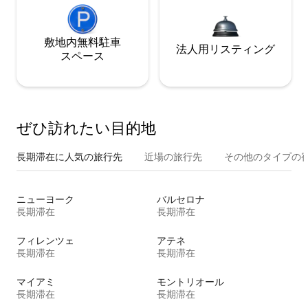
敷地内無料駐⁠車
法人用リスティング
ス⁠ペ⁠ー⁠ス
ぜひ訪⁠れ⁠た⁠い目⁠的⁠地
長期滞在に人気の旅行先
近場の旅行先
その他のタ⁠イ⁠プ⁠の宿
ニューヨーク
バルセロナ
長期滞在
長期滞在
フィレンツェ
アテネ
長期滞在
長期滞在
マイアミ
モントリオール
長期滞在
長期滞在