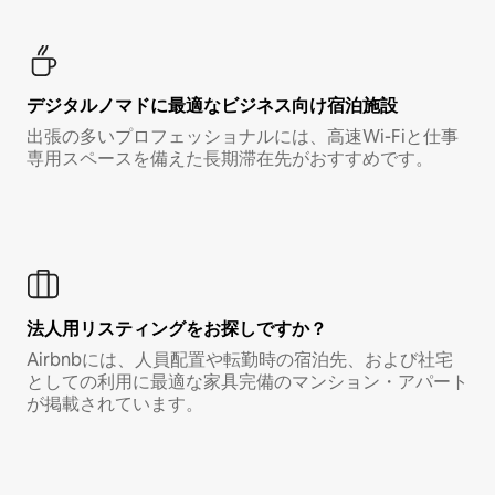
デジタルノマド⁠に最⁠適⁠なビ⁠ジ⁠ネ⁠ス⁠向⁠け宿⁠泊⁠施⁠設
出張の多いプロフェッショナルには、高速Wi-Fiと仕事
専用スペースを備えた長期滞在先がおすすめです。
法人用リスティングをお探しですか？
Airbnbには、人員配置や転勤時の宿泊先、および社宅
としての利用に最適な家具完備のマンション・アパート
が掲載されています。