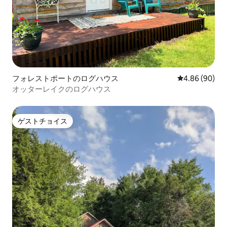
フォレストポートのログハウス
レビュー90件
4.86 (90)
オッターレイクのログハウス
ゲストチョイス
ゲストチョイス