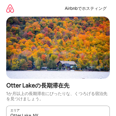
コ
ン
Airbnbでホスティング
テ
ン
ツ
に
ス
キ
ッ
プ
Otter Lakeの長期滞在先
1か月以上の長期滞在にぴったりな、くつろげる宿泊先
を見つけましょう。
エリア
検索結果が表示されたら、上下の矢印キーを使って移動するか、