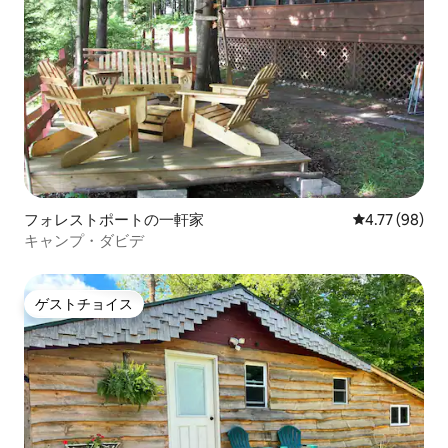
フォレストポートの一軒家
レビュー98件
4.77 (98)
キャンプ・ダビデ
ゲストチョイス
ゲストチョイス