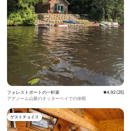
フォレストポートの一軒家
レビュー25件
4.92 (25)
アデノーム山脈のオッターベイでの休暇
ゲストチョイス
ゲストチョイス