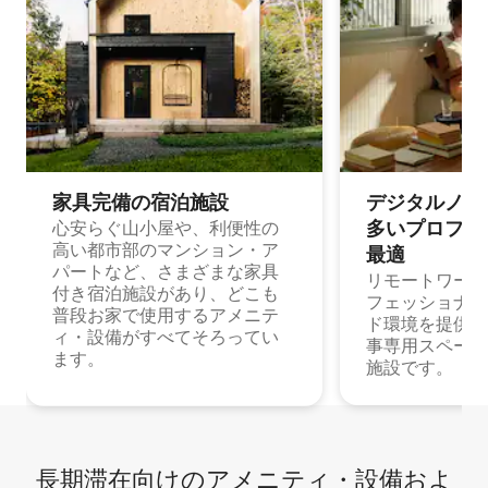
家具完備の宿⁠泊⁠施⁠設
デジタルノマド
多⁠いプ⁠ロ⁠フ⁠ェ⁠
心安らぐ山小屋や、利便性の
高い都市部のマンション・ア
最⁠適
パートなど、さまざまな家具
リモートワーク
付き宿泊施設があり、どこも
フェッショナル
普段お家で使用するアメニテ
ド環境を提供する
ィ・設備がすべてそろってい
事専用スペース
ます。
施設です。
長期滞在向け⁠のア⁠メ⁠ニ⁠テ⁠ィ⁠・設⁠備⁠およ