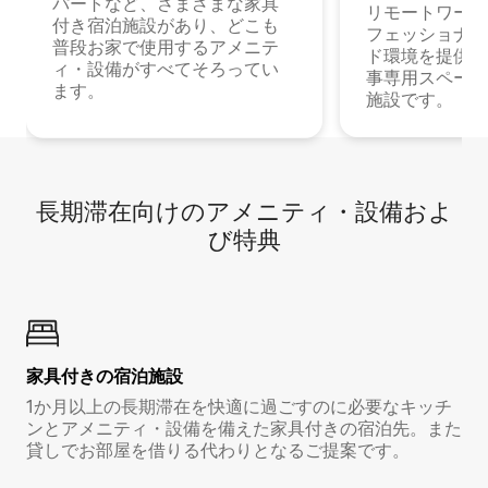
パートなど、さまざまな家具
リモートワーク
付き宿泊施設があり、どこも
フェッショナル
普段お家で使用するアメニテ
ド環境を提供する
ィ・設備がすべてそろってい
事専用スペース
ます。
施設です。
長期滞在向け⁠のア⁠メ⁠ニ⁠テ⁠ィ⁠・設⁠備⁠およ
び特⁠典
家具付き⁠の宿⁠泊⁠施⁠設
1か月以上の長期滞在を快適に過ごすのに必要なキッチ
ンとアメニティ・設備を備えた家具付きの宿泊先。また
貸しでお部屋を借りる代わりとなるご提案です。