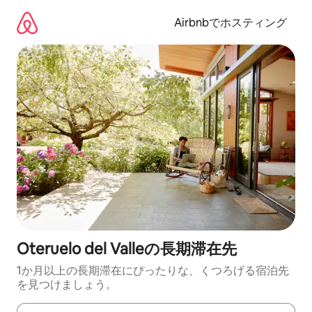
コ
ン
Airbnbでホスティング
テ
ン
ツ
に
ス
キ
ッ
プ
Oteruelo del Valleの長期滞在先
1か月以上の長期滞在にぴったりな、くつろげる宿泊先
を見つけましょう。