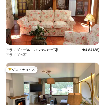
アラメダ・デル・バジェの一軒家
レビュー38件
4.84 (38)
アラメダの家
ゲストチョイス
大好評のゲストチョイスです。