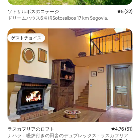
ソトサルボスのコテージ
レビュー3
5 (32)
ドリームハウス6名様Sotosalbos 17 km Segovia.
ゲストチョイス
ゲストチョイス
ラスカフリアのロフト
レビュー51件
4.76 (51)
ナハラ：暖炉付きの田舎のデュプレックス - ラスカフリア