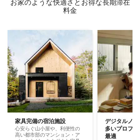
お家のような快⁠適⁠さ⁠とお⁠得⁠な長⁠期⁠滞⁠在
料⁠金
家具完備の宿⁠泊⁠施⁠設
デジタルノマド
多⁠いプ⁠ロ⁠フ⁠ェ⁠
心安らぐ山小屋や、利便性の
高い都市部のマンション・ア
最⁠適