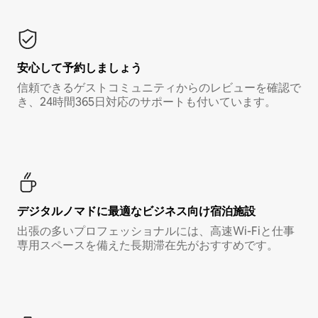
安心して予約しましょう
信頼できるゲストコミュニティからのレビューを確認で
き、24時間365日対応のサポートも付いています。
デジタルノマド⁠に最⁠適⁠なビ⁠ジ⁠ネ⁠ス⁠向⁠け宿⁠泊⁠施⁠設
出張の多いプロフェッショナルには、高速Wi-Fiと仕事
専用スペースを備えた長期滞在先がおすすめです。