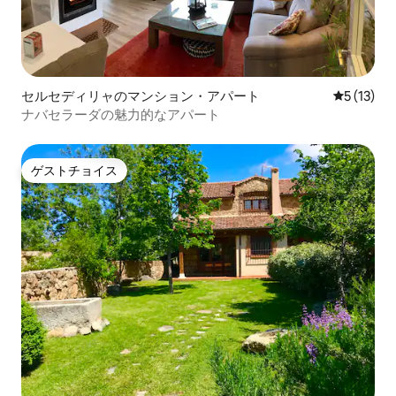
セルセディリャのマンション・アパート
レビュー1
5 (13)
ナバセラーダの魅力的なアパート
ゲストチョイス
ゲストチョイス