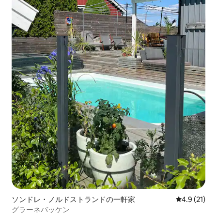
ソンドレ・ノルドストランドの一軒家
レビュー21
4.9 (21)
グラーネバッケン