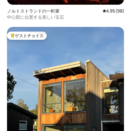
ノルトストランドの一軒家
レビュー98件
4.95 (98)
中心部に位置する美しい宝石
ゲストチョイス
大好評のゲストチョイスです。