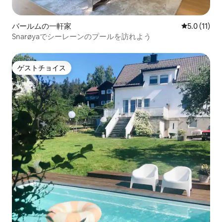
バールムの一軒家
レビュー11
5.0 (11)
Snarøyaでシーレーンのプールを訪れよう
ゲストチョイス
ゲストチョイス