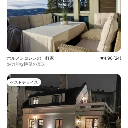
ホルメンコレンの一軒家
レビュー24件
4.96 (24)
魅力的な眺望の真珠
ゲストチョイス
ゲストチョイス