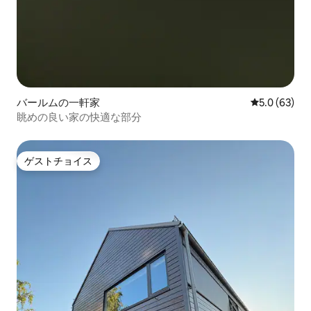
バールムの一軒家
レビュー63
5.0 (63)
眺めの良い家の快適な部分
ゲストチョイス
ゲストチョイス