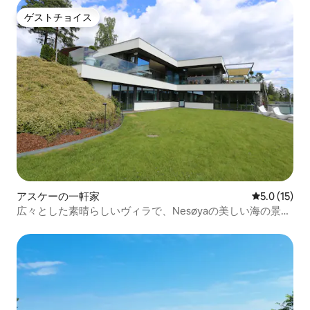
ゲストチョイス
ゲストチョイス
アスケーの一軒家
レビュー15
5.0 (15)
広々とした素晴らしいヴィラで、Nesøyaの美しい海の景色
を眺めることができます。