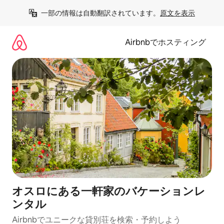
コ
一部の情報は自動翻訳されています。
原文を表示
ン
テ
ン
Airbnbでホスティング
ツ
に
ス
キ
ッ
プ
オスロにある一軒家のバケーションレ
ンタル
Airbnbでユニークな貸別荘を検索・予約しよう