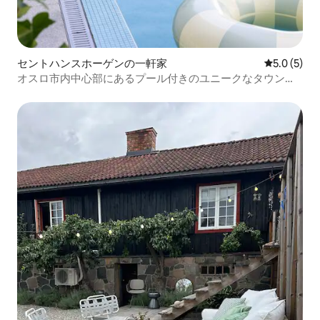
セントハンスホーゲンの一軒家
レビュー5
5.0 (5)
オスロ市内中心部にあるプール付きのユニークなタウンハ
ウス