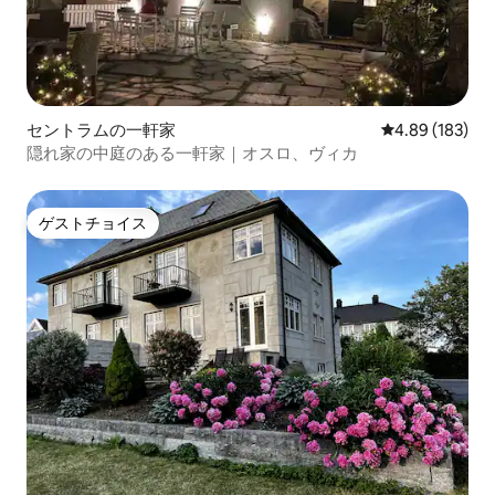
セントラムの一軒家
レビュー183件
4.89 (183)
隠れ家の中庭のある一軒家｜オスロ、ヴィカ
ゲストチョイス
ゲストチョイス