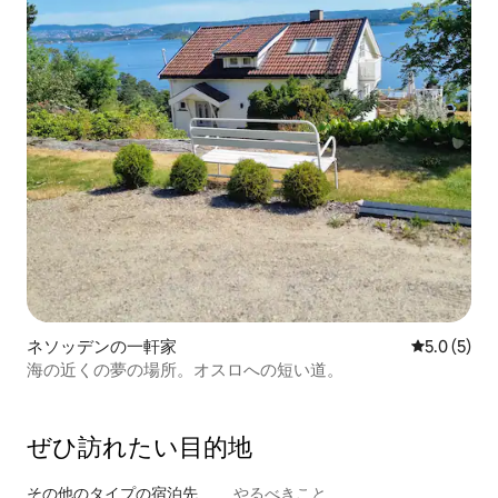
ネソッデンの一軒家
レビュー5
5.0 (5)
海の近くの夢の場所。オスロへの短い道。
ぜひ訪⁠れ⁠た⁠い目⁠的⁠地
その他のタ⁠イ⁠プ⁠の宿⁠泊⁠先
やるべきこと