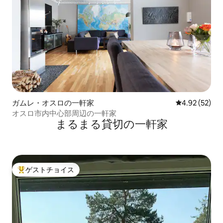
ガムレ・オスロの一軒家
レビュー52件
4.92 (52)
オスロ市内中心部周辺の一軒家
まるまる貸切の一軒家
ゲストチョイス
大好評のゲストチョイスです。