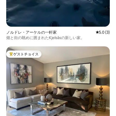
ノルドレ・アーケルの一軒家
レビュー3
5.0 (3)
畑と街の眺めに囲まれたKjelsåsの新しい家。
ゲストチョイス
大好評のゲストチョイスです。