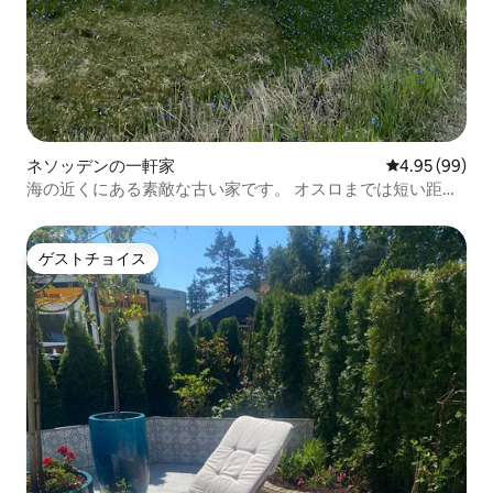
ネソッデンの一軒家
レビュー99件
4.95 (99)
海の近くにある素敵な古い家です。 オスロまでは短い距離
です。
ゲストチョイス
ゲストチョイス