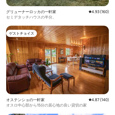
グリューナーロッカの一軒家
レビュー160件
4.93 (160)
セミデタッチハウスの半分。
ゲストチョイス
ゲストチョイス
オステンショの一軒家
レビュー140件
4.87 (140)
オスロ中心部から15分の居心地の良い貸切の家