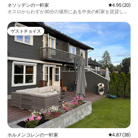
ネソッデンの一軒家
レビュー20件
4.95 (20)
オスロからわずか30分の場所にある中央の町家を賃貸しま
す
ゲストチョイス
ゲストチョイス
ホルメンコレンの一軒家
レビュー38件
4.87 (38)