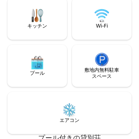
の高台に位置する隠れ家は、カップル、
徒歩圏（Google
一人旅、そして珍しいものを求めるデザ
Trasoppveien
イン愛好家にぴったりです。
Postkassene、バ
鉄：17分
キッチン
Wi-Fi
敷地内無料駐⁠車
プール
ス⁠ペ⁠ー⁠ス
エアコン
プール付きの貸別荘