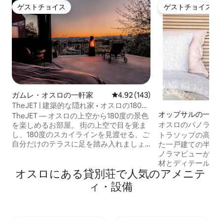
ゲストチョイス
ゲストチョイス
ゲストチョイス
ゲストチョイス
ガムレ・オスロの一軒家
レビュー143件、5つ星中4.92
4.92 (143)
TheJET | 建築的な隠れ家 • オスロの180度
オップサルの一軒
の眺め
TheJET — オスロの上空から180度の景色
オスロのパノラマビュ
を楽しめるお部屋。 街の上空で目を覚ま
ス2つ
し、180度のスカイラインを見渡せる、ご
トラソップの高台
自分だけのテラスに足を踏み入れましょ
た一戸建ての半分
う。設備の整ったキッチン、モダンなバ
ノラマビューが見
スルーム、中二階のロフトベッドで料理
材とディテールの
オスロにある貸別荘で人気のアメニテ
をしたり、食事をしたり、くつろいだり
それぞれに特徴の
しましょう。これらすべてが床から天井
外スペース。街の
ィ・設備
までのガラスで囲まれています。 日光浴
公共交通機関で約
を楽しんだり、ハンモックでゆらゆらし
す。 200 メートル以内に、2 つの遊び
たり、焚き火台の周りに集まったり、眼
場、子供用の自転
下に広がるオスロの夜景を眺めたり。こ
屋外のクライミン