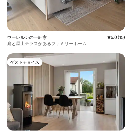
ウーレルンの一軒家
レビュー15
5.0 (15)
庭と屋上テラスがあるファミリーホーム
ゲストチョイス
ゲストチョイス