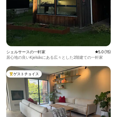
シェルサースの一軒家
レビュー15
5.0 (15)
居心地の良いKjelsåsにある広々とした2階建ての一軒家
ゲストチョイス
大好評のゲストチョイスです。