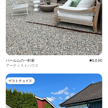
バールムの一軒家
レビュー4
5.0 (4)
アーティストハウス
ゲストチョイス
ゲストチョイス