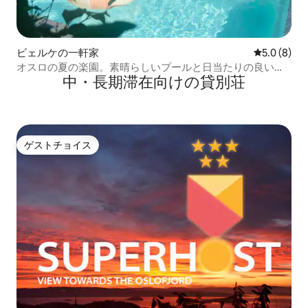
ビェルケの一軒家
レビュー8
5.0 (8)
オスロの夏の楽園。素晴らしいプールと日当たりの良い庭
中・長期滞在向けの貸別荘
園
ゲストチョイス
ゲストチョイス