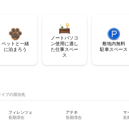
ノートパソコ
ペットと一緒
ン使用に適し
敷地内無料
に泊まろう
た仕事スペー
駐⁠車ス⁠ペ⁠ー⁠ス
ス
イ⁠プ⁠の宿⁠泊⁠先
フィレンツェ
アテネ
マ
長期滞在
長期滞在
長