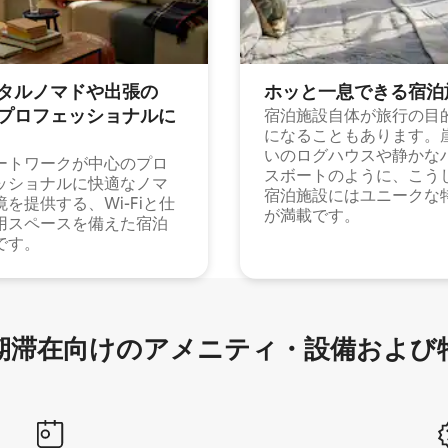
タルノマドや出⁠張⁠の
ホッと一⁠息⁠で⁠き⁠る宿⁠泊
⁠ロ⁠フ⁠ェ⁠ッ⁠シ⁠ョ⁠ナ⁠ル⁠に
宿泊施設自体が旅行の目
になることもあります。
いのログハウスや静かな
ートワークが中心のプロ
スボートのように、こう
ッショナルに快適なノマ
宿泊施設にはユニークな
境を提供する、Wi-Fiと仕
が満載です。
用スペースを備えた宿泊
です。
滞在向け⁠のア⁠メ⁠ニ⁠テ⁠ィ⁠・設⁠備⁠および