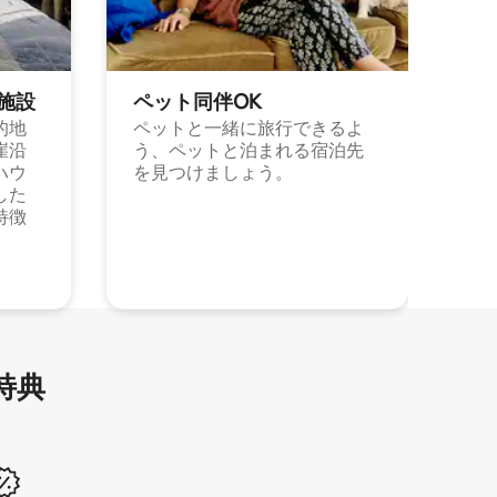
施⁠設
ペット同⁠伴OK
的地
ペットと一緒に旅行できるよ
崖沿
う、ペットと泊まれる宿泊先
ハウ
を見つけましょう。
した
特徴
特⁠典