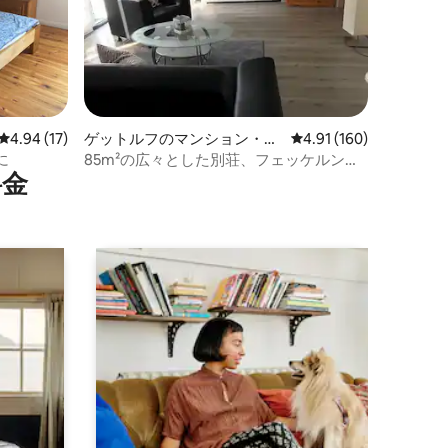
レビュー17件、5つ星中4.94つ星の平均評価
4.94 (17)
ゲットルフのマンション・ア
レビュー160件、5つ星
4.91 (160)
パート
に
85m²の広々とした別荘、フェッケルンフ
⁠金
ェルデの近くにあります