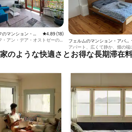
フのマンション・ア
レビュー18件、5つ星中4.89つ星の平均評価
4.89 (18)
フ・アン・デア・オストゼーの
4.82つ星の平均評価
フェルムのマンション・アパ
レジデンス
ート
アパート、広くて静か、畑の端
家のような快⁠適⁠さ⁠とお⁠得⁠な長⁠期⁠滞⁠在料