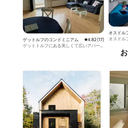
オスドル
パート
オスドル
ゲットルフのコンドミニアム
レビュー17件、5つ星中
4.82 (17)
ホリデー
ゲットトルフにある美しくて広いアパー
お
ト