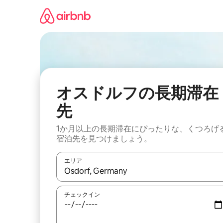
コ
ン
テ
ン
ツ
に
ス
キ
ッ
オスドルフの長期滞在
プ
先
1か月以上の長期滞在にぴったりな、くつろげ
宿泊先を見つけましょう。
エリア
検索結果が表示されたら、上下の矢印キーを使っ
チェックイン