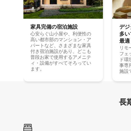
家具完備の宿⁠泊⁠施⁠設
デジ
多⁠いプ
心安らぐ山小屋や、利便性の
高い都市部のマンション・ア
最⁠適
パートなど、さまざまな家具
リモ
付き宿泊施設があり、どこも
フェ
普段お家で使用するアメニテ
ド環
ィ・設備がすべてそろってい
事専
ます。
施設
長期