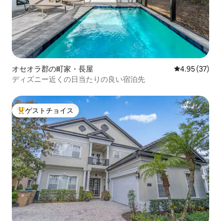
オセオラ郡の町家・長屋
レビュー37件
4.95 (37)
ディズニー近くの日当たりの良い宿泊先
ゲストチョイス
大好評のゲストチョイスです。