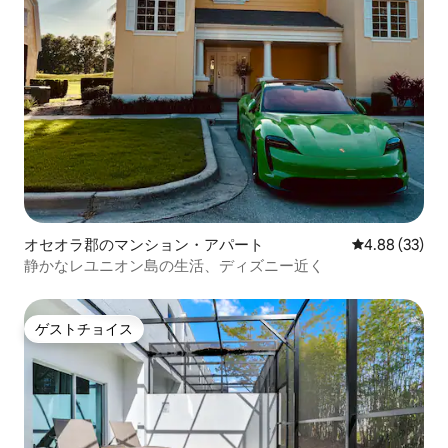
オセオラ郡のマンション・アパート
レビュー33件
4.88 (33)
静かなレユニオン島の生活、ディズニー近く
ゲストチョイス
ゲストチョイス