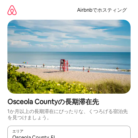
コ
ン
Airbnbでホスティング
テ
ン
ツ
に
ス
キ
ッ
プ
Osceola Countyの長期滞在先
1か月以上の長期滞在にぴったりな、くつろげる宿泊先
を見つけましょう。
エリア
検索結果が表示されたら、上下の矢印キーを使って移動するか、