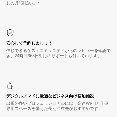
しの月1回払い。*
安心して予約しましょう
信頼できるゲストコミュニティからのレビューを確認で
き、24時間365日対応のサポートも付いています。
デジタルノマド⁠に最⁠適⁠なビ⁠ジ⁠ネ⁠ス⁠向⁠け宿⁠泊⁠施⁠設
出張の多いプロフェッショナルには、高速Wi-Fiと仕事
専用スペースを備えた長期滞在先がおすすめです。