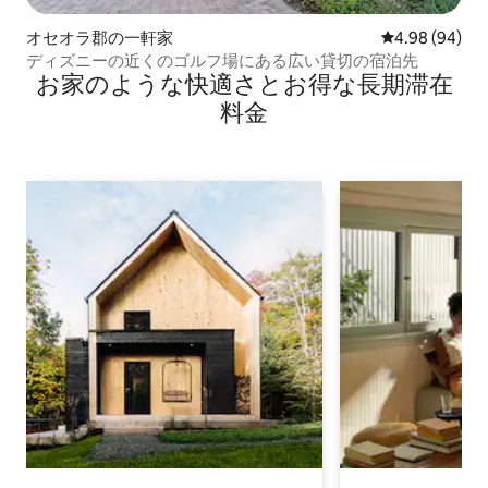
オセオラ郡の一軒家
レビュー94件
4.98 (94)
ディズニーの近くのゴルフ場にある広い貸切の宿泊先
お家のような快⁠適⁠さ⁠とお⁠得⁠な長⁠期⁠滞⁠在
料⁠金