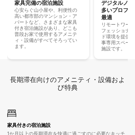
家具完備の宿⁠泊⁠施⁠設
デジタルノマド
多⁠いプ⁠ロ⁠フ⁠ェ⁠
心安らぐ山小屋や、利便性の
高い都市部のマンション・ア
最⁠適
パートなど、さまざまな家具
リモートワーク
付き宿泊施設があり、どこも
フェッショナル
普段お家で使用するアメニテ
ド環境を提供する
ィ・設備がすべてそろってい
事専用スペース
ます。
施設です。
長期滞在向け⁠のア⁠メ⁠ニ⁠テ⁠ィ⁠・設⁠備⁠およ
び特⁠典
家具付き⁠の宿⁠泊⁠施⁠設
1か月以上の長期滞在を快適に過ごすのに必要なキッチ