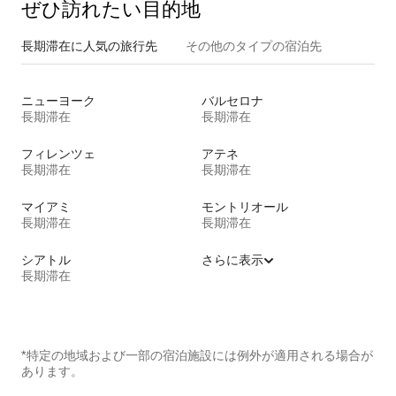
ぜひ訪⁠れ⁠た⁠い目⁠的⁠地
長期滞在に人気の旅行先
その他のタ⁠イ⁠プ⁠の宿⁠泊⁠先
ニューヨーク
バルセロナ
長期滞在
長期滞在
フィレンツェ
アテネ
長期滞在
長期滞在
マイアミ
モントリオール
長期滞在
長期滞在
シアトル
さらに表示
長期滞在
*特定の地域および一部の宿泊施設には例外が適用される場合が
あります。