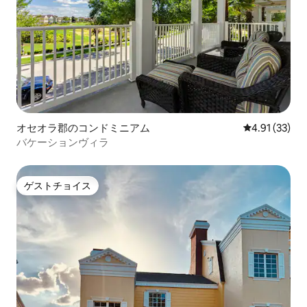
オセオラ郡のコンドミニアム
レビュー33件
4.91 (33)
バケーションヴィラ
ゲストチョイス
ゲストチョイス