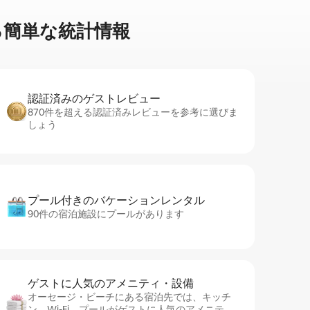
⁠単⁠な統⁠計⁠情⁠報
認証済みのゲ⁠ス⁠ト⁠レ⁠ビ⁠ュ⁠ー
870件を超える認証済みレビューを参考に選びま
しょう
プール付きのバ⁠ケ⁠ー⁠シ⁠ョ⁠ンレ⁠ン⁠タ⁠ル
90件の宿泊施設にプールがあります
ゲストに人⁠気⁠のア⁠メ⁠ニ⁠テ⁠ィ・設⁠備
オーセージ・ビーチにある宿泊先では、キッチ
ン、Wi-Fi、プールがゲストに人気のアメニテ