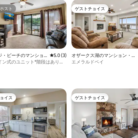
ホスト
ゲストチョイス
ホスト
ゲストチョイス
ジ・ビーチのマンショ
レビュー3件、5つ星中5.0つ星の平均評価
5.0 (3)
オザークス湖のマンション・ア
ート
パート
イン式のユニット*階段はありま
エメラルドベイ
 ご滞在中は無料のボート用係留場
中5.0つ星の平均評価
用いただけます
ョイス
ゲストチョイス
ョイス
ゲストチョイス