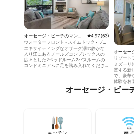
オーセージ・ビーチのマンシ
レビュー63件、5つ星中
4.97 (63)
ョン・アパート
ウォーターフロント • スイムドック • プー
ル • ピックルボール！
エキサイティングなオザーク湖の静かな
オーセー
入り江にあるノールズコンプレックスの
ン・アパ
リゾート
広々とした2ベッドルーム2バスルームの
ハウス511
ミズーリ
コンドミニアムに足を踏み入れてくださ
置する新しいT
い。素晴らしい景色を眺めたり、居心地
で、豪華
の良いリビングエリアでくつろいだり、
体験をお楽しみ
素晴らしいレストラン、ショップ、エキ
最新のコ
オーセージ・ビー
サイティングなアトラクションがたくさ
にある最
んあるオセージビーチを探索したりして
号室にご
ください。 広々とした寝室✔2室 ✔ オープ
シュなペ
ンデザインのリビング ✔ フルキッチン 専
ベッドル
用パティオ✔2つ（座席、テレビ、バーベ
れにフル
キュー） ✔ スマートテレビ ✔ 高速Wi-Fi ✔
の集まり
洗濯機／乾燥機 ✔ リゾートのアメニティ
める方に
（プール、ジャグジー、サウナ、ピック
ルのプー
キッチン
Wi-F
ルボール、テニス、駐車場） 詳細は以下