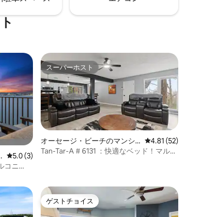
利です。
のユニット。airbnb.com/h/jccondo
ート
スーパーホスト
スーパーホスト
オーセージ・ビーチのマンシ
レビュー52件、5つ星
4.81 (52)
ョン・アパート
Tan-Tar-A # 6131 ：快適なベッド！マルガ
レビュー3件、5つ星中5.0つ星の平均評価
5.0 (3)
リータビルまで数分
ルコニ
バスルー
ゲストチョイス
ゲストチョイス