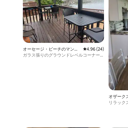
オーセージ・ビーチのマンシ
レビュー24件、5つ星中
4.96 (24)
ョン・アパート
ガラス張りのグラウンドレベルコーナー
ユニット
オザーク
アパート
リラック