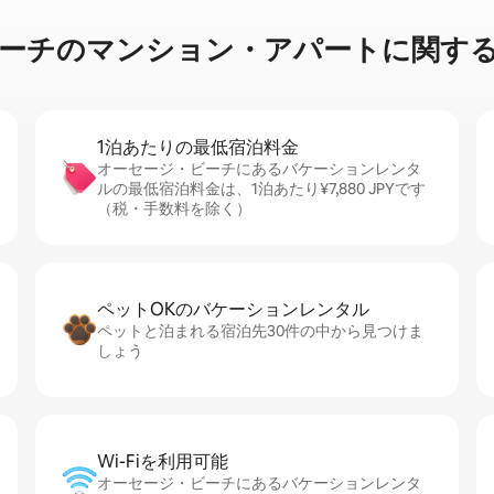
マ⁠ン⁠シ⁠ョ⁠ン・ア⁠パ⁠ー⁠ト⁠に関⁠す⁠る簡
1泊あたりの最⁠低⁠宿⁠泊⁠料⁠金
オーセージ・ビーチにあるバケーションレンタ
ルの最低宿泊料金は、1泊あたり¥7,880 JPYです
（税・手数料を除く）
ペットOKのバ⁠ケ⁠ー⁠シ⁠ョ⁠ンレ⁠ン⁠タ⁠ル
ペットと泊まれる宿泊先30件の中から見つけま
しょう
Wi-Fiを利⁠用⁠可⁠能
オーセージ・ビーチにあるバケーションレンタ