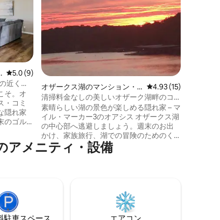
12 M
+プール
ル！！ ご自宅にいるかのようにおくつろ
ぎくださ
に快適な
ルダムス
わずか数
とても人
レビュー9件、5つ星中5.0つ星の平均評価
5.0 (9)
ゲストは
場の近くに
ジャグジ
オザークス湖のマンション・
レビュー15件、5つ星
4.93 (15)
こそ。オ
場、テニ
アパート
清掃料金なしの美しいオザーク湖畔のコ
ス・コミ
ート、専
ンドミニアム
素晴らしい湖の景色が楽しめる隠れ家 – マ
な隠れ家
けます。 リラックスできるデッキから素
イル・マーカー3のオアシス オザークス湖
末のゴル
晴らしい
の中心部へ逃避しましょう。週末のお出
クスした
かけ、家族旅行、湖での冒険のためのく
ルーム2
のアメニティ・設備
つろぎの拠点など、どのような目的でお
です。森
越しの場合でも、このコンドミニアムは
見える、
快適さ、便利さ、息をのむような景色が
ーがあり
完璧に融合した宿泊先です。 追加料金
スの隣に
で、電源が利用可能な屋根付きボートス
、地元の
リップをご利用いただけます。 敷地内に
ストリッ
ボートランプがあります。 湖でのんびり
お楽しみい
過ごすためのカヤックと浮き輪をご用意
の人気ア
⁠車ス⁠ペ⁠ー⁠ス
エアコン
しています。 このユニットに隣接する別