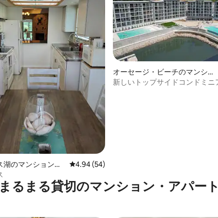
オーセージ・ビーチのマンシ
ョン・アパート
新しいトップサイドコンドミニ
4.96つ星の平均評価
ートスリップ付き）
ス湖のマンション・
レビュー54件、5つ星中4.94つ星の平均評価
4.94 (54)
ス
まるまる貸切のマンション・アパー