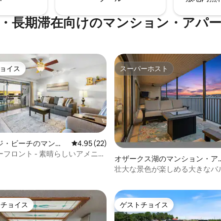
トラクションへのアクセスも便
バケーションヘブンは511です。
・長期滞在向けのマンション・アパ
ョイス
スーパーホスト
ョイス
スーパーホスト
ジ・ビーチのマンシ
レビュー22件、5つ星中4.95つ星の平均評価
4.95 (22)
パート
フロント - 素晴らしいアメニテ
オザークス湖のマンション・ア
4.93つ星の平均評価
パート
壮大な景色が楽しめる大きなバ
ー、ドック、プール、寝室4室/
ム4室
トチョイス
ゲストチョイス
ゲストチョイスです。
ゲストチョイス