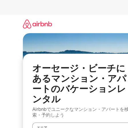
コ
ン
テ
ン
ツ
に
ス
キ
ッ
プ
オーセージ・ビーチに
あるマンション・アパ
ートのバケーションレ
ンタル
Airbnbでユニークなマンション・アパートを
索・予約しよう
エリア