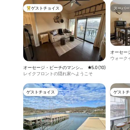
ゲストチョイス
スーパー
大好評のゲストチョイスです。
スーパー
オーセー
ン・アパ
ウォーク
せん！-
オーセージ・ビーチのマンショ
レビュー10件、5つ星
5.0 (10)
所をご利
ン・アパート
レイクフロントの隠れ家へようこそ
ゲストチョイス
ゲストチ
ゲストチョイス
ゲストチ