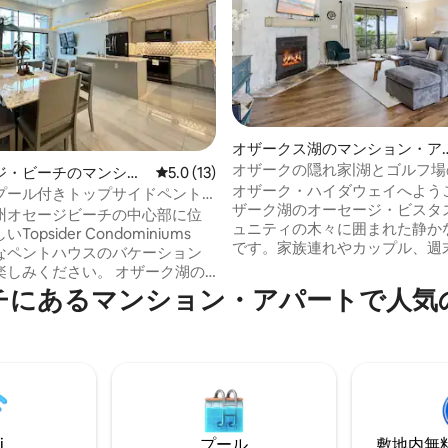
4.97つ星の平均評価
オザークス湖のマンション・ア
パート
オザークの隠れ家|湖とゴルフ
ジ・ビーチのマンショ
レビュー13件、5つ星中5.0つ星の平均評価
5.0 (13)
ある静かな隠れ家
オザーク・ハイダウェイへよう
ート
プール付きトップサイドペント
ザーク湖のオーセージ・ビスタ
州オセージビーチの中心部に位
ュニティの木々に囲まれた静か
opsider Condominiums
です。家族連れやカップル、週
なペントハウスのバケーション
フ、または女の子同士のリラッ
ください。 オザーク湖の
旅行に最適な、寝室2部屋とバス
ンドミニアムリゾート複合施設
チにあるマンション・アパートで人気
つの広々としたコンドミニアム
上階の豪華なペントハウス、511
の景色、野生動物、そして湖が
宿泊ください。 このスタイリッ
大きなスクリーン付きバルコニ
ントハウスは、3つの広々とした
ます。ザ・リッジ・ゴルフコー
ームで6名様が宿泊でき、それぞ
位置し、マリーナ、レストラン
バスルームがあり、出張、家族
ワイナリー、バグネル・ダム・
、小グループ、豪華な休暇を求
プの近くです。6つのプールを
最適です。 2つのリゾートスタイ
ただけます。また、湖のすべて
ルのいずれかで涼しく過ごしま
i
プール
敷地内無料駐