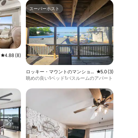
スーパーホスト
スーパーホスト
レビュー8件、5つ星中4.88つ星の平均評価
4.88 (8)
ロッキー・マウントのマンショ
レビュー3件、5つ星
5.0 (3)
ン・アパート
眺めの良い1ベッド1バスルームのアパート