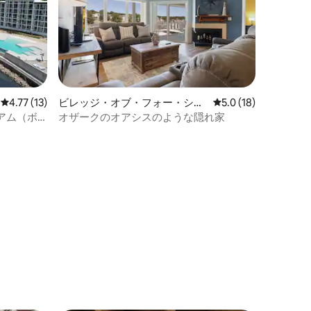
レビュー13件、5つ星中4.77つ星の平均評価
4.77 (13)
ビレッジ・オブ・フォー・シー
レビュー18件、5つ
5.0 (18)
ズンズのマンション・アパート
アム（ボ
オザークのオアシスのような隠れ家
ト