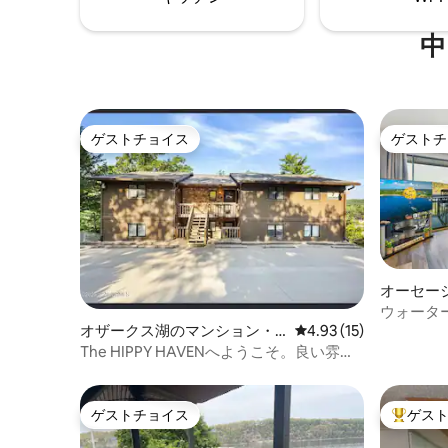
しょう。 
をご覧ください！
中
ゲストチョイス
ゲストチ
ゲストチョイス
ゲストチ
オーセー
ョン・ア
ウォーター
オザークス湖のマンション・
レビュー15件、5つ星中
4.93 (15)
ィ・設備
アパート
The HIPPY HAVENへようこそ。良い雰囲
気、グルーヴィーな滞在。
ゲストチョイス
ゲス
ゲストチョイス
大好評の