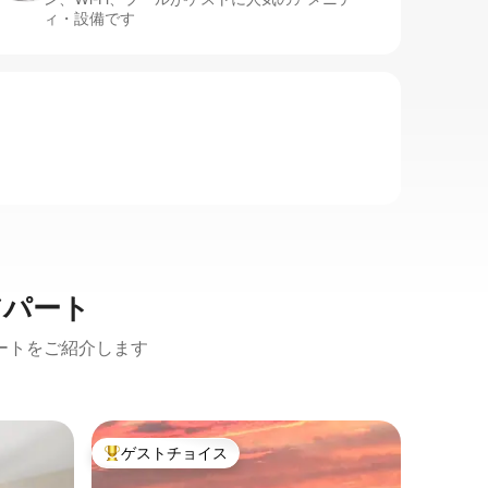
ィ・設備です
アパート
ートをご紹介します
ビレッジ
ゲストチョイス
ゲスト
大好評のゲストチョイスです。
ゲスト
ーズンズ
ウォータ
ート
眺望！階