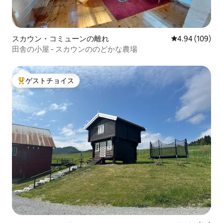
スカウン・コミューンの離れ
レビュー109件
4.94 (109)
田舎の小屋 - スカウンののどかな農場
ゲストチョイス
大好評のゲストチョイスです。