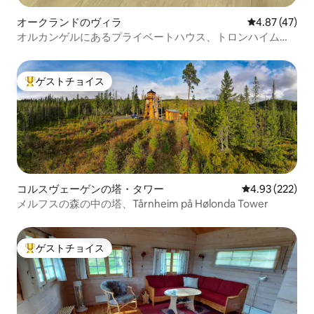
オークランドのヴィラ
レビュー47件
4.87 (47)
オルカンゲルにあるプライベートハウス、トロンハイムか
ら35分
ゲストチョイス
大好評のゲストチョイスです。
コルスヴェーゲンの塔・タワー
レビュー222件
4.93 (222)
メルフスの森の中の塔、Tårnheim på Hølonda Tower
ゲストチョイス
大好評のゲストチョイスです。