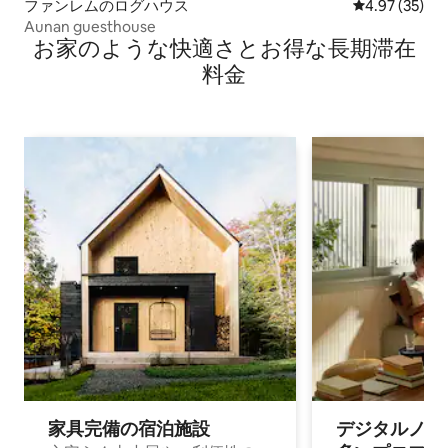
ファンレムのログハウス
レビュー35件
4.97 (35)
Aunan guesthouse
お家のような快⁠適⁠さ⁠とお⁠得⁠な長⁠期⁠滞⁠在
料⁠金
家具完備の宿⁠泊⁠施⁠設
デジタルノマド