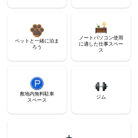
ノートパソコン使用
ペットと一緒に泊ま
に適した仕事スペー
ろう
ス
敷地内無料駐⁠車
ジム
ス⁠ペ⁠ー⁠ス