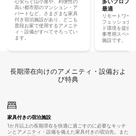
多⁠いプ⁠ロ⁠フ⁠ェ⁠
心安らぐ山小屋や、利便性の
高い都市部のマンション・ア
最⁠適
パートなど、さまざまな家具
リモートワーク
付き宿泊施設があり、どこも
フェッショナル
普段お家で使用するアメニテ
ド環境を提供する
ィ・設備がすべてそろってい
事専用スペース
ます。
施設です。
長期滞在向け⁠のア⁠メ⁠ニ⁠テ⁠ィ⁠・設⁠備⁠およ
び特⁠典
家具付き⁠の宿⁠泊⁠施⁠設
1か月以上の長期滞在を快適に過ごすのに必要なキッチ
ンとアメニティ・設備を備えた家具付きの宿泊先。また