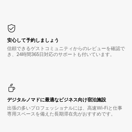
安心して予約しましょう
信頼できるゲストコミュニティからのレビューを確認で
き、24時間365日対応のサポートも付いています。
デジタルノマド⁠に最⁠適⁠なビ⁠ジ⁠ネ⁠ス⁠向⁠け宿⁠泊⁠施⁠設
出張の多いプロフェッショナルには、高速Wi-Fiと仕事
専用スペースを備えた長期滞在先がおすすめです。