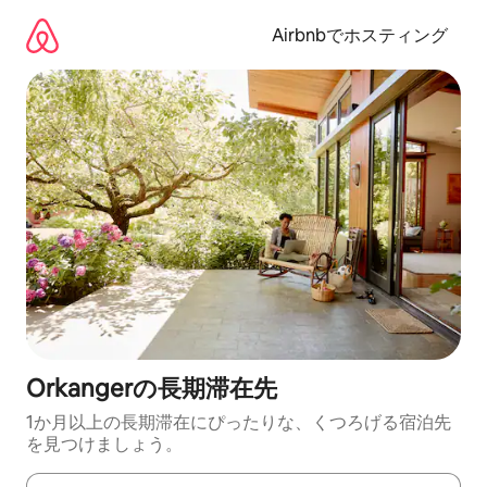
コ
ン
Airbnbでホスティング
テ
ン
ツ
に
ス
キ
ッ
プ
Orkangerの長期滞在先
1か月以上の長期滞在にぴったりな、くつろげる宿泊先
を見つけましょう。