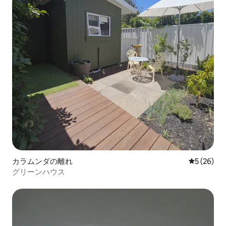
カラムンダの離れ
レビュー2
5 (26)
グリーンハウス