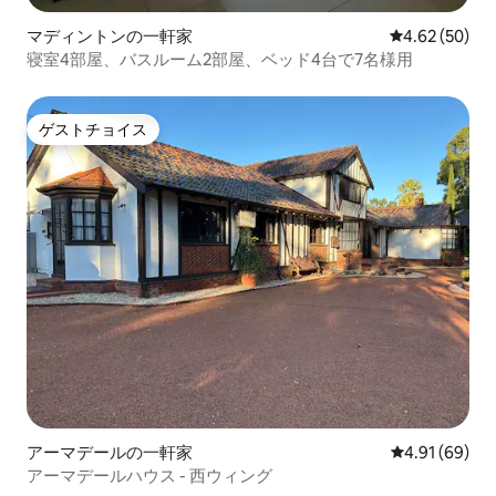
マディントンの一軒家
レビュー50件
4.62 (50)
寝室4部屋、バスルーム2部屋、ベッド4台で7名様用
ゲストチョイス
ゲストチョイス
アーマデールの一軒家
レビュー69件
4.91 (69)
アーマデールハウス - 西ウィング