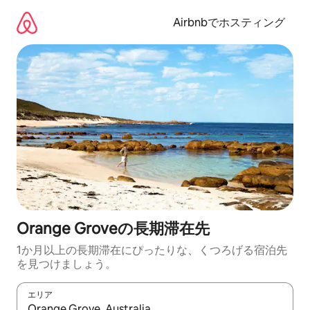
コ
ン
Airbnbでホスティング
テ
ン
ツ
に
ス
キ
ッ
プ
Orange Groveの長期滞在先
1か月以上の長期滞在にぴったりな、くつろげる宿泊先
を見つけましょう。
エリア
検索結果が表示されたら、上下の矢印キーを使って移動するか、