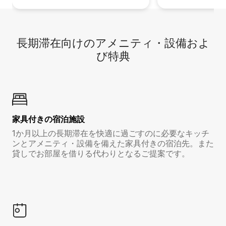
長期滞在向け⁠のア⁠メ⁠ニ⁠テ⁠ィ⁠・設⁠備⁠およ
び特⁠典
家具付き⁠の宿⁠泊⁠施⁠設
1か月以上の長期滞在を快適に過ごすのに必要なキッチ
ンとアメニティ・設備を備えた家具付きの宿泊先。また
貸しでお部屋を借りる代わりとなるご提案です。