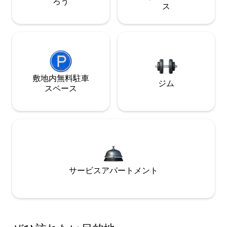
ろう
ス
敷地内無料駐⁠車
ジム
ス⁠ペ⁠ー⁠ス
サービスアパートメント