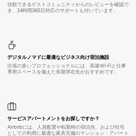
信頼できるゲストコミュニティからのレビューを確認で
き、24時間365日対応のサポートも付いています。
デジタルノマド⁠に最⁠適⁠なビ⁠ジ⁠ネ⁠ス⁠向⁠け宿⁠泊⁠施⁠設
出張の多いプロフェッショナルには、高速Wi-Fiと仕事
専用スペースを備えた長期滞在先がおすすめです。
サービスアパートメントをお探しですか？
Airbnbには、人員配置や転勤時の宿泊先、および社宅
としての利用に最適な家具完備のマンション・アパート