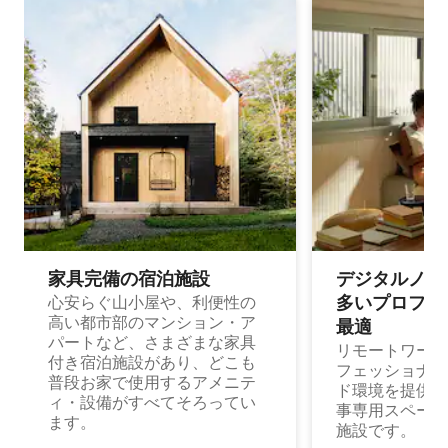
家具完備の宿⁠泊⁠施⁠設
デジタルノマド
多⁠いプ⁠ロ⁠フ⁠ェ⁠
心安らぐ山小屋や、利便性の
高い都市部のマンション・ア
最⁠適
パートなど、さまざまな家具
リモートワーク
付き宿泊施設があり、どこも
フェッショナル
普段お家で使用するアメニテ
ド環境を提供する
ィ・設備がすべてそろってい
事専用スペース
ます。
施設です。