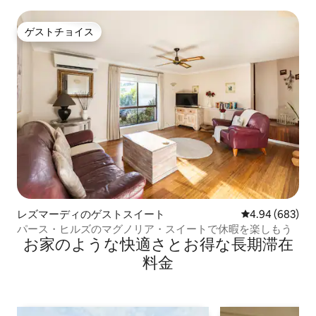
ゲストチョイス
ゲストチョイス
レズマーディのゲストスイート
レビュー683件
4.94 (683)
パース・ヒルズのマグノリア・スイートで休暇を楽しもう
お家のような快⁠適⁠さ⁠とお⁠得⁠な長⁠期⁠滞⁠在
料⁠金